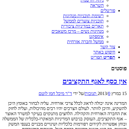
ניהול חדשנות
השראה
פורטלים
רשימת תוכניות מנהיגות
תוכניות צוערים לממשל
תארים במדיניות ציבורית
מנהיגות נשים – מרכז משאבים
אימפקט
ממשל וחברה אזרחית
צור קשר
חיפוש באתר
תפריט
תפריט
פוסטים
אין כסף לאגף התקציבים
15 במרץ 2013
0 תגובות
/
/
על ידי
ד"ר מיכל חמו לוטם
המדינה אינה יכולה לדאוג לכלל צרכי אזרחיה. עליה לבחור באומץ היכן
להשקיע, והיכן לוותר. לעולם הצרכים יהיו רבים מהיכולות, ועליה לחזק
את החברה האזרחית והקהילה. הלחצים מתנקזים בעיקר למשרד האוצר
– אגף התקציבים, העוסק בגיבוש המדיניות המאקרו-כלכלית של הממשלה
ובוחן אפשרות לקידום רפורמות כלכליות ושינויים מבניים בענפי המשק