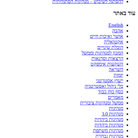
להסתגל לשיבוש – מנהיגות הסתגלותית
עוד באתר
English
אהבה
אושר ואיכות חיים
אקטואליה
הובלת שינויים
המכון למנהיגות וממשל
הרצאות וסדנאות
השקעות אימפקט
השראה
יזמות
ייעוץ אסטרטגי
כלי ניהול ואסטרטגיה
כסף כוח כבוד
מאמרים
ממשל ומנהיגות ציבורית
מנהיגות
מנהיגות 3.0
מנהיגות ביהדות
מנהיגות ביהדות
מנהיגות משתפת
מנהיגות נבחרת