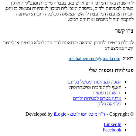
לחדשנות בקרן המרכז הרפואי שיבא, בעברה מייסדת ומנכ"לית ארגון
בטרם לבטיחות ילדים; מייסדת ומנכ"לית המכון למנהיגות וממשל בג'וינט;
חברת המועצה המייעצת לראש הממשלה לכלכלה וחברה; ושותפה
להקמה וניהול מיזמים וארגונים רבים.
צרו קשר
לקבלת פרטים ולתכנון הרצאה מותאמת לכם ניתן למלא פרטים או לייצור
קשר באמצעות:
דוא"ל:
michalhemmo@gmail.com
פעילויות נוספות שלי
המכון למנהיגות וממשל בג'וינט
האגף להתנדבות ופילנתרופיה
חדשנות רפואית
ארגון בטרם לבטיחת ילדים
קליניקה פלוס
© ‫Copyright -
ד"ר מיכל חמו לוטם
- Developed by
iLogic
LinkedIn
Facebook