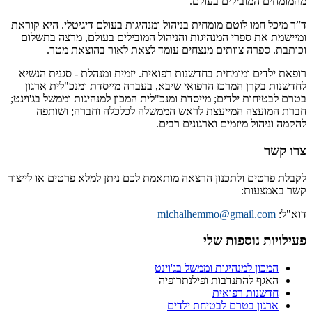
מהמומחים המובילים בעולם.
ד”ר מיכל חמו לוטם מומחית בניהול ומנהיגות בעולם דיגיטלי. היא קוראת
ומיישמת את ספרי המנהיגות והניהול המובילים בעולם, מרצה בתשלום
וכותבת. ספרה צוותים מנצחים עומד לצאת לאור בהוצאת מטר.
רופאת ילדים ומומחית בחדשנות רפואית. יזמית ומנהלת - סגנית הנשיא
לחדשנות בקרן המרכז הרפואי שיבא, בעברה מייסדת ומנכ"לית ארגון
בטרם לבטיחות ילדים; מייסדת ומנכ"לית המכון למנהיגות וממשל בג'וינט;
חברת המועצה המייעצת לראש הממשלה לכלכלה וחברה; ושותפה
להקמה וניהול מיזמים וארגונים רבים.
צרו קשר
לקבלת פרטים ולתכנון הרצאה מותאמת לכם ניתן למלא פרטים או לייצור
קשר באמצעות:
דוא"ל:
michalhemmo@gmail.com
פעילויות נוספות שלי
המכון למנהיגות וממשל בג'וינט
האגף להתנדבות ופילנתרופיה
חדשנות רפואית
ארגון בטרם לבטיחת ילדים