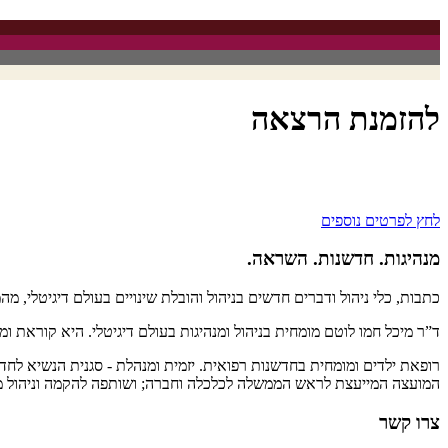
להזמנת הרצאה
ד”ר מיכל חמו לוטם נותנת הרצאות בתשלום לחברות וארגונים. ההרצאות כ
מעוניינים לקבל מידע נוסף ישירות מד”ר חמו. צרו קשר.
לחץ לפרטים נוספים
מנהיגות. חדשנות. השראה.
כתבות, כלי ניהול ודברים חדשים בניהול והובלת שינויים בעולם דיגיטלי, מ
ד”ר מיכל חמו לוטם מומחית בניהול ומנהיגות בעולם דיגיטלי. היא קוראת 
רופאת ילדים ומומחית בחדשנות רפואית. יזמית ומנהלת - סגנית הנשיא לחד
המועצה המייעצת לראש הממשלה לכלכלה וחברה; ושותפה להקמה וניהול מיז
צרו קשר