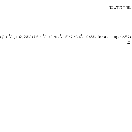
מעורר מחשבה.
MED for a Change הוא חלק מסדרת היוקרה של for a change ששמה לעצמה יעד להאיר 
ב.