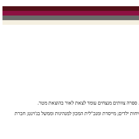
וסטים באתר, כל פוסט יכול לשמש בסיס להרצאה בנושא. אם אתם
ת. ספרה צוותים מנצחים עומד לצאת לאור בהוצאת מטר.
ות ילדים; מייסדת ומנכ"לית המכון למנהיגות וממשל בג'וינט; חברת