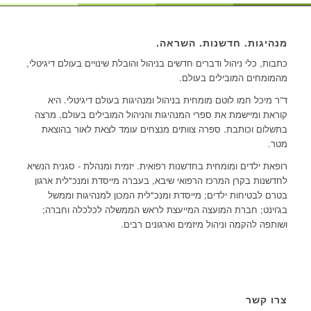
מנהיגות. חדשנות. השראה.
כתבות, כלי ניהול ודברים חדשים בניהול והובלת שינויים בעולם דיגיטלי,
מהמומחים המובילים בעולם.
ד”ר מיכל חמו לוטם מומחית בניהול ומנהיגות בעולם דיגיטלי. היא
קוראת ומיישמת את ספרי המנהיגות והניהול המובילים בעולם, מרצה
בתשלום וכותבת. ספרה צוותים מנצחים עומד לצאת לאור בהוצאת
מטר.
רופאת ילדים ומומחית בחדשנות רפואית. יזמית ומנהלת - סגנית הנשיא
לחדשנות בקרן המרכז הרפואי שיבא, בעברה מייסדת ומנכ"לית ארגון
בטרם לבטיחות ילדים; מייסדת ומנכ"לית המכון למנהיגות וממשל
בג'וינט; חברת המועצה המייעצת לראש הממשלה לכלכלה וחברה;
ושותפה להקמה וניהול מיזמים וארגונים רבים.
צרו קשר