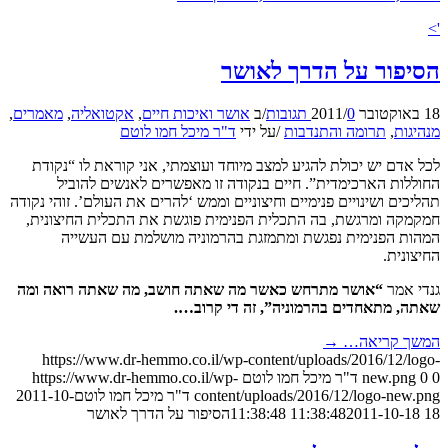
'>
הסיפור על הדרך לאושר
18 באוקטובר 2011
0 תגובות
/
/
ב
אושר ואיכות חיים
,
אקטואליה
,
מאמרים
,
מנהיגות
,
תרומה והתנדבות
/
על ידי
ד"ר מיכל חמו לוטם
לכל אדם יש יכולת להגיע למצב מיוחד ועוצמתי, אני קוראת לו “נקודת
החוללות הארכימדית”. חיים בנקודה זו מאפשרים לאנשים להוביל
תהליכים ושינויים פנימיים וחיצוניים וממש ‘להרים את העולם’. זוהי נקודה
חמקמקה ומרגשת, בה התכלית הפנימית פוגשת את התכלית החיצונית,
המהות הפנימית נפגשת ומתמזגת בהרמוניה מושלמת עם העשייה
החיצונית.
גנדי אמר
“אושר מתרחש כאשר מה שאתה חושב, מה שאתה רואה ומה
שאתה, מתאחדים בהרמוניה”, זה די קרוב….
המשך קריאה…
→
https://www.dr-hemmo.co.il/wp-content/uploads/2016/12/logo-
0
0
new.png
ד"ר מיכל חמו לוטם
https://www.dr-hemmo.co.il/wp-
content/uploads/2016/12/logo-new.png
ד"ר מיכל חמו לוטם
2011-10-
18 11:38:48
2011-10-18 11:38:48
הסיפור על הדרך לאושר