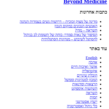
Beyond Medicine
כתבות אחרונות
מדינה על מצוק זכוכית – דרושות נשים בעמדות הנהגה
האנשים הנכונים במקום הנכון
השראה – מהי?
הסיפור של נאות סמדר: כוחה של תשומת לב בניהול
להסתגל לשיבוש – מנהיגות הסתגלותית
עוד באתר
English
אהבה
אושר ואיכות חיים
אקטואליה
הובלת שינויים
המכון למנהיגות וממשל
הרצאות וסדנאות
השקעות אימפקט
השראה
יזמות
ייעוץ אסטרטגי
כלי ניהול ואסטרטגיה