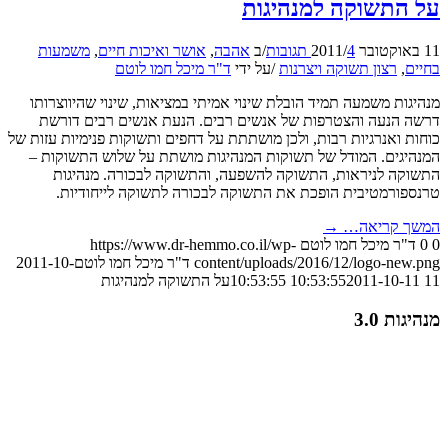
על התשוקה למנהיגות
11 באוקטובר 2011
4 תגובות
/
/
ב
אהבה
,
אושר ואיכות חיים
,
משמעות
בחיים
,
רצון תשוקה ויצרנות
/
על ידי
ד"ר מיכל חמו לוטם
מנהיגות משמעה תמיד הובלת שינוי אמיתי במציאות, שינוי שהיווצרותו
דרשה הנעה והצטרפות של אנשים רבים. הנעת אנשים רבים דורשת
כוחות ואנרגיות רבות, ולכן מושתתת על דחפים ותשוקות פנימיות עזות של
המנהיגים. המודל של תשוקות המנהיגות מושתת על שלוש התשוקות –
התשוקה לניראות, התשוקה להשפעה, והתשוקה לבכורה. מנהיגות
טרנספורמטיבית הופכת את התשוקה לבכורה לתשוקה לייחודיות.
המשך קריאה…
→
0
0
ד"ר מיכל חמו לוטם
https://www.dr-hemmo.co.il/wp-
content/uploads/2016/12/logo-new.png
ד"ר מיכל חמו לוטם
2011-10-
11 10:53:55
2011-10-11 10:53:55
על התשוקה למנהיגות
מנהיגות 3.0