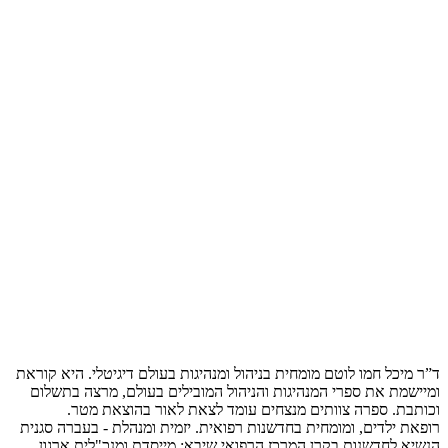
ד”ר מיכל חמו לוטם מומחית בניהול ומנהיגות בעולם דיגיטלי. היא קוראת
ומיישמת את ספרי המנהיגות והניהול המובילים בעולם, מרצה בתשלום
וכותבת. ספרה צוותים מנצחים עומד לצאת לאור בהוצאת מטר.
רופאת ילדים, ומומחית בחדשנות רפואית. יזמית ומנהלת - בעברה סגנית
הנשיא לחדשנות בקרן המרכז הרפואי שיבא; מייסדת ומנכ"לית ארגון