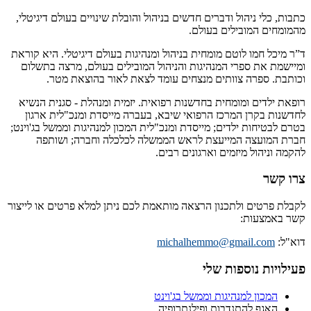
כתבות, כלי ניהול ודברים חדשים בניהול והובלת שינויים בעולם דיגיטלי,
מהמומחים המובילים בעולם.
ד”ר מיכל חמו לוטם מומחית בניהול ומנהיגות בעולם דיגיטלי. היא קוראת
ומיישמת את ספרי המנהיגות והניהול המובילים בעולם, מרצה בתשלום
וכותבת. ספרה צוותים מנצחים עומד לצאת לאור בהוצאת מטר.
רופאת ילדים ומומחית בחדשנות רפואית. יזמית ומנהלת - סגנית הנשיא
לחדשנות בקרן המרכז הרפואי שיבא, בעברה מייסדת ומנכ"לית ארגון
בטרם לבטיחות ילדים; מייסדת ומנכ"לית המכון למנהיגות וממשל בג'וינט;
חברת המועצה המייעצת לראש הממשלה לכלכלה וחברה; ושותפה
להקמה וניהול מיזמים וארגונים רבים.
צרו קשר
לקבלת פרטים ולתכנון הרצאה מותאמת לכם ניתן למלא פרטים או לייצור
קשר באמצעות:
דוא"ל:
michalhemmo@gmail.com
פעילויות נוספות שלי
המכון למנהיגות וממשל בג'וינט
האגף להתנדבות ופילנתרופיה