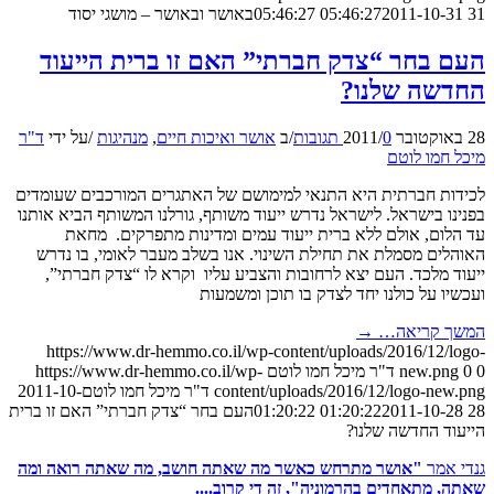
31 05:46:27
2011-10-31 05:46:27
באושר ובאושר – מושגי יסוד
העם בחר “צדק חברתי” האם זו ברית הייעוד
החדשה שלנו?
28 באוקטובר 2011
0 תגובות
/
/
ב
אושר ואיכות חיים
,
מנהיגות
/
על ידי
ד"ר
מיכל חמו לוטם
לכידות חברתית היא התנאי למימושם של האתגרים המורכבים שעומדים
בפנינו בישראל. לישראל נדרש ייעוד משותף, גורלנו המשותף הביא אותנו
עד הלום, אולם ללא ברית ייעוד עמים ומדינות מתפרקים. מחאת
האוהלים מסמלת את תחילת השינוי. אנו בשלב מעבר לאומי, בו נדרש
ייעוד מלכד. העם יצא לרחובות והצביע עליו וקרא לו “צדק חברתי”,
ועכשיו על כולנו יחד לצדק בו תוכן ומשמעות
המשך קריאה…
→
https://www.dr-hemmo.co.il/wp-content/uploads/2016/12/logo-
0
0
new.png
ד"ר מיכל חמו לוטם
https://www.dr-hemmo.co.il/wp-
content/uploads/2016/12/logo-new.png
ד"ר מיכל חמו לוטם
2011-10-
28 01:20:22
2011-10-28 01:20:22
העם בחר “צדק חברתי” האם זו ברית
הייעוד החדשה שלנו?
גנדי אמר
"אושר מתרחש כאשר מה שאתה חושב, מה שאתה רואה ומה
שאתה, מתאחדים בהרמוניה", זה די קרוב....