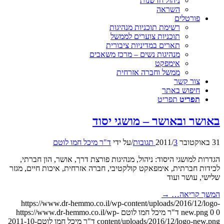
ניהול חדשנות
השראה
פורטלים
רשימת תוכניות מנהיגות
תוכניות צוערים לממשל
תארים במדיניות ציבורית
מנהיגות נשים – מרכז משאבים
אימפקט
ממשל וחברה אזרחית
צור קשר
חיפוש באתר
תפריט
תפריט
באושר ובאושר – מושגי יסוד
31 באוקטובר 2011
3 תגובות
/
/
על ידי
ד"ר מיכל חמו לוטם
הגדרות למושגי היסוד: ניהול, מנהיגות פורצת דרך, אושר, הון חברתי,
לכידות חברתית, אימפאקט קולקטיבי, חברה אזרחית, איכות חיים, מגזר
שלישי, עושר ועוד
המשך קריאה…
→
https://www.dr-hemmo.co.il/wp-content/uploads/2016/12/logo-
0
0
new.png
ד"ר מיכל חמו לוטם
https://www.dr-hemmo.co.il/wp-
content/uploads/2016/12/logo-new.png
ד"ר מיכל חמו לוטם
2011-10-