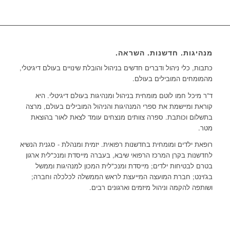
מנהיגות. חדשנות. השראה.
כתבות, כלי ניהול ודברים חדשים בניהול והובלת שינויים בעולם דיגיטלי,
מהמומחים המובילים בעולם.
ד”ר מיכל חמו לוטם מומחית בניהול ומנהיגות בעולם דיגיטלי. היא
קוראת ומיישמת את ספרי המנהיגות והניהול המובילים בעולם, מרצה
בתשלום וכותבת. ספרה צוותים מנצחים עומד לצאת לאור בהוצאת
מטר.
רופאת ילדים ומומחית בחדשנות רפואית. יזמית ומנהלת - סגנית הנשיא
לחדשנות בקרן המרכז הרפואי שיבא, בעברה מייסדת ומנכ"לית ארגון
בטרם לבטיחות ילדים; מייסדת ומנכ"לית המכון למנהיגות וממשל
בג'וינט; חברת המועצה המייעצת לראש הממשלה לכלכלה וחברה;
ושותפה להקמה וניהול מיזמים וארגונים רבים.