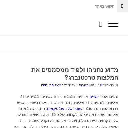
מדוע נתניהו ולפיד ממסמסים את
המלצות טרכטנברג?
/
/
31 בדצמבר 2013
0 תגובות
על ידי
ד"ר מיכל חמו לוטם
נתניהו ולפיד
ימניים
מבחינה כלכלית כי הם עשירים! ללפיד יש 21
מיליונים ולנתנינו כ 41 מיליונים, והם מדורגים במקום השמיני והשישי
בדרוג הפורבס בסולם ה
עושר של הפוליטיקאים
. הם, כמו כל אחד
מאיתנו, משווים את עצמם לקבוצה של כ 150 איש המצויים בתודעה
שלנו כקבוצת הייחוס שלנו, ועל פי מקומנו בה נקבע פעמים רבות
האושר שלנו. קבוצת הייחוס שהם רובה ככולה בעלי הון. לכן הם ידאגו