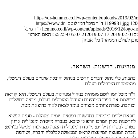
https://dr-hemmo.co.il/wp-content/uploads/2019/02/m
120
1199981.jpg
ד"ר מיכל חמו לוטם
https://www.dr-
hemmo.co.il/wp-content/uploads/2016/12/logo-
ד"ר מיכל
טם
2019-02-01 05:07:21
2019-07-17 15:52:59
האם הארגון
כן לעולם הממהר? כלי אבחון
מנהיגות. חדשנות. השראה.
כתבות, כלי ניהול ודברים חדשים בניהול והובלת שינויים בעולם דיגיטלי,
מהמומחים המובילים בעולם.
ד”ר מיכל חמו לוטם מומחית בניהול ומנהיגות בעולם דיגיטלי. היא קוראת
ומיישמת את ספרי המנהיגות והניהול המובילים בעולם, מרצה בתשלום
וכותבת. ספרה צוותים מנצחים עומד לצאת לאור בהוצאת מטר.
רופאת ילדים ומומחית בחדשנות רפואית. יזמית ומנהלת - סגנית הנשיא
לחדשנות בקרן המרכז הרפואי שיבא, בעברה מייסדת ומנכ"לית ארגון
בטרם לבטיחות ילדים; מייסדת ומנכ"לית המכון למנהיגות וממשל בג'וינט;
חברת המועצה המייעצת לראש הממשלה לכלכלה וחברה; ושותפה
להקמה וניהול מיזמים וארגונים רבים.