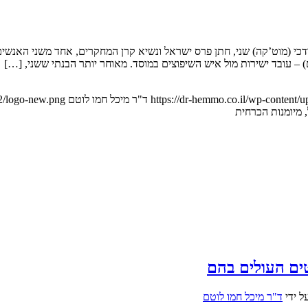
רדכי (מוט’קה) שני, חתן פרס ישראל ונשיא קרן המחקרים, אחד משני האנש
) – עובד ישירות מול איש השיפוצים במוסד. מאוחר יותר הבנתי ששני, […]
https://dr-hemmo.co.il/wp-content
ד"ר מיכל חמו לוטם
2/logo-new.png
 מיומנות הכרחית
טים העולים בהם
ל ידי
ד"ר מיכל חמו לוטם