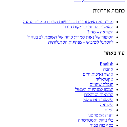
כתבות אחרונות
מדינה על מצוק זכוכית – דרושות נשים בעמדות הנהגה
האנשים הנכונים במקום הנכון
השראה – מהי?
הסיפור של נאות סמדר: כוחה של תשומת לב בניהול
להסתגל לשיבוש – מנהיגות הסתגלותית
עוד באתר
English
אהבה
אושר ואיכות חיים
אקטואליה
הובלת שינויים
המכון למנהיגות וממשל
הרצאות וסדנאות
השקעות אימפקט
השראה
יזמות
ייעוץ אסטרטגי
כלי ניהול ואסטרטגיה
כסף כוח כבוד