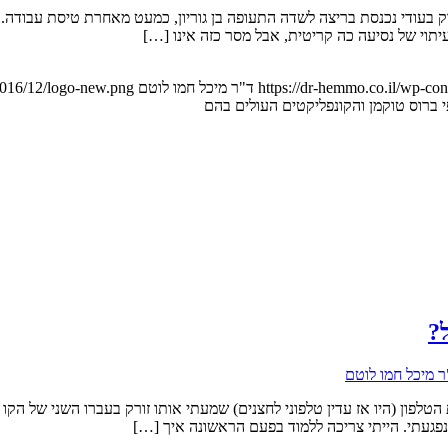
וק בעודי נכנסת בריצה לשדה התעופה בן גוריון, כמעט מאחרת טיסת עבוד
יתוי של נסיעה כה קריטית, אבל מסר כזה אינו […]
https://dr-hemmo.co.il/wp-co
ד"ר מיכל חמו לוטם
2016/12/logo-new.png
 ברוס טוקמן והקונפליקטים העולים בהם
?
ר מיכל חמו לוטם
טלפון (היו אז עדין טלפוני לחצנים) שמעתי אותו זורק בעברו השני של הקו 
 נפגעתי. הייתי צריכה ללמוד בפעם הראשונה איך […]