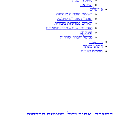
ניהול חדשנות
השראה
פורטלים
רשימת תוכניות מנהיגות
תוכניות צוערים לממשל
תארים במדיניות ציבורית
מנהיגות נשים – מרכז משאבים
אימפקט
ממשל וחברה אזרחית
צור קשר
חיפוש באתר
תפריט
תפריט
הקשבה- אתגר גדול, מיומנות הכרחית