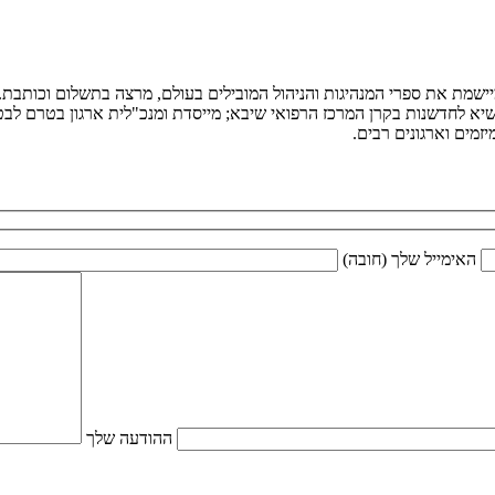
ומיישמת את ספרי המנהיגות והניהול המובילים בעולם, מרצה בתשלום וכותב
יא לחדשנות בקרן המרכז הרפואי שיבא; מייסדת ומנכ"לית ארגון בטרם לבטיח
מים וארגונים רבים.
האימייל שלך (חובה)
ההודעה שלך