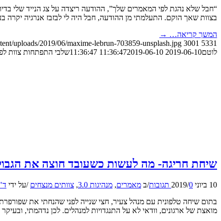
“חבל שלא נהגת לפי המאמרים שלך”, ההודעה ריצדה על צג הנייד שלי בדי
בצוות שאך הוקם. התעלמתי מן ההודעה, חבל היה לי לבזבז אנרגיה יקרה בע
המשך קריאה…
→
ntent/uploads/2019/06/maxime-lebrun-703859-unsplash.jpg
3001
5331
לוטם
2019-06-10 11:36:47
2019-06-10 11:36:47
שלבי התפתחות צוות לפי
שיחת חריגה- מה לעשות כשעובד חוצה את הגבול
10 ביוני 2019
0 תגובות
/
/
ב
מאמרים
,
מנהיגות 3.0
,
צוותים מנצחים
/
על ידי
ד"
בתום שיחה טלפונית עם מנהל צעיר, חצי שנייה לפני שהנחתי את שפורפרת ה
מואצת של ארגונים, וודאי לא על התנגדויות למנהלים. לכן נדהמתי, ובעיקר