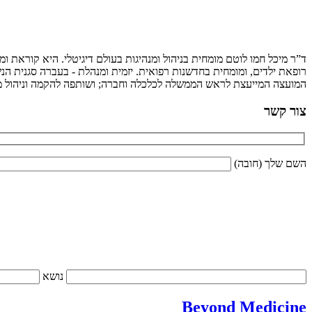
ד”ר מיכל חמו לוטם מומחית בניהול ומנהיגות בעולם דיגיטלי. היא קוראת 
רופאת ילדים, ומומחית בחדשנות רפואית. יזמית ומנהלת - בעברה סגנית הנש
המועצה המייעצת לראש הממשלה לכלכלה וחברה; ושותפה להקמה וניהול מיז
צור קשר
השם שלך (חובה)
נושא
Beyond Medicine