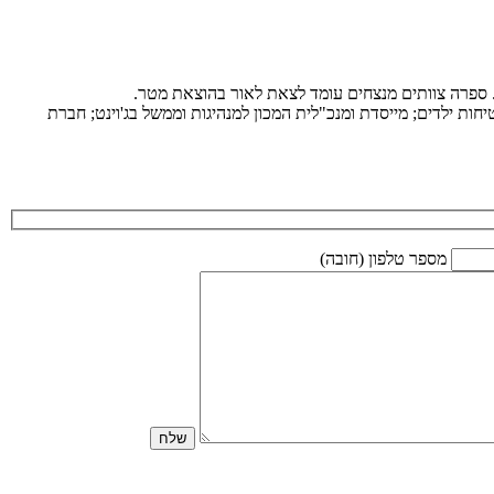
ת. ספרה צוותים מנצחים עומד לצאת לאור בהוצאת מטר.
ות ילדים; מייסדת ומנכ"לית המכון למנהיגות וממשל בג'וינט; חברת
מספר טלפון (חובה)