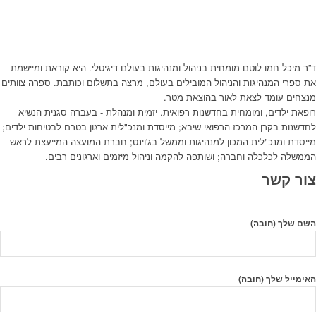
ד”ר מיכל חמו לוטם מומחית בניהול ומנהיגות בעולם דיגיטלי. היא קוראת ומיישמת
את ספרי המנהיגות והניהול המובילים בעולם, מרצה בתשלום וכותבת. ספרה צוותים
מנצחים עומד לצאת לאור בהוצאת מטר.
רופאת ילדים, ומומחית בחדשנות רפואית. יזמית ומנהלת - בעברה סגנית הנשיא
לחדשנות בקרן המרכז הרפואי שיבא; מייסדת ומנכ"לית ארגון בטרם לבטיחות ילדים;
מייסדת ומנכ"לית המכון למנהיגות וממשל בג'וינט; חברת המועצה המייעצת לראש
הממשלה לכלכלה וחברה; ושותפה להקמה וניהול מיזמים וארגונים רבים.
צור קשר
השם שלך (חובה)
האימייל שלך (חובה)