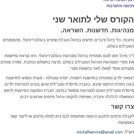
תרומה והתנדבות
הקורס שלי לתואר שני
מנהיגות. חדשנות. השראה.
כתבות, כלי ניהול ודברים חדשים בניהול והובלת שינויים בעולם דיגיטלי, מהמומחים
המובילים בעולם.
ד”ר מיכל חמו לוטם מומחית בניהול ומנהיגות בעולם דיגיטלי. היא קוראת ומיישמת
את ספרי המנהיגות והניהול המובילים בעולם, מרצה בתשלום וכותבת. ספרה צוותים
מנצחים עומד לצאת לאור בהוצאת מטר.
רופאת ילדים ומומחית בחדשנות רפואית. יזמית ומנהלת - סגנית הנשיא לחדשנות
בקרן המרכז הרפואי שיבא, בעברה מייסדת ומנכ"לית ארגון בטרם לבטיחות ילדים;
מייסדת ומנכ"לית המכון למנהיגות וממשל בג'וינט; חברת המועצה המייעצת לראש
הממשלה לכלכלה וחברה; ושותפה להקמה וניהול מיזמים וארגונים רבים.
צרו קשר
לקבלת פרטים ולתכנון הרצאה מותאמת לכם ניתן למלא פרטים או לייצור קשר
באמצעות:
דוא"ל:
michalhemmo@gmail.com