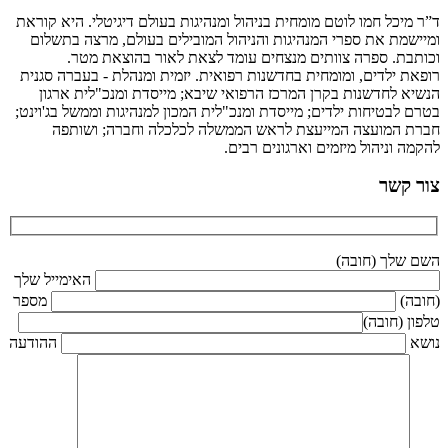
ד”ר מיכל חמו לוטם מומחית בניהול ומנהיגות בעולם דיגיטלי. היא קוראת
ומיישמת את ספרי המנהיגות והניהול המובילים בעולם, מרצה בתשלום
וכותבת. ספרה צוותים מנצחים עומד לצאת לאור בהוצאת מטר.
רופאת ילדים, ומומחית בחדשנות רפואית. יזמית ומנהלת - בעברה סגנית
הנשיא לחדשנות בקרן המרכז הרפואי שיבא; מייסדת ומנכ"לית ארגון
בטרם לבטיחות ילדים; מייסדת ומנכ"לית המכון למנהיגות וממשל בג'וינט;
חברת המועצה המייעצת לראש הממשלה לכלכלה וחברה; ושותפה
להקמה וניהול מיזמים וארגונים רבים.
צור קשר
השם שלך (חובה)
האימייל שלך
(חובה)
מספר
טלפון (חובה)
נושא
ההודעה