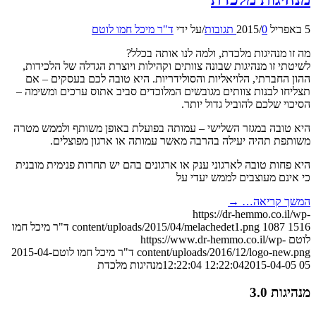
5 באפריל 2015
0 תגובות
/
/
על ידי
ד"ר מיכל חמו לוטם
מה זו מנהיגות מלכדת, ולמה לנו אותה בכלל?
לשיטתי זו מנהיגות שבונה צוותים וקהילות ויוצרת הגדלה של הלכידות,
ההון החברתי, הלויאליות והסולידריות. היא טובה לכם בעסקים – אם
תצליחו לבנות צוותים מגובשים המלוכדים סביב אתוס ערכים ומשימה –
הסיכוי שלכם להוביל גדול יותר.
היא טובה במגזר השלישי – עמותה בפועלת באופן משותף ולממש מטרה
משותפת תהיה יעילה בהרבה מאשר עמותה או ארגון מפוצלים.
היא פחות טובה לארגוני ענק או ארגונים בהם יש תחרות פנימית מובנית
כי אינם מעוצבים לממש יעדי על
המשך קריאה…
→
https://dr-hemmo.co.il/wp-
1516
1087
content/uploads/2015/04/melachedet1.png
ד"ר מיכל חמו
לוטם
https://www.dr-hemmo.co.il/wp-
content/uploads/2016/12/logo-new.png
ד"ר מיכל חמו לוטם
2015-04-
05 12:22:04
2015-04-05 12:22:04
מנהיגות מלכדת
מנהיגות 3.0