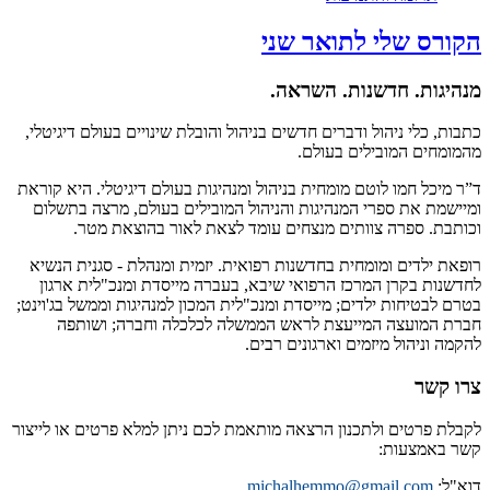
הקורס שלי לתואר שני
מנהיגות. חדשנות. השראה.
כתבות, כלי ניהול ודברים חדשים בניהול והובלת שינויים בעולם דיגיטלי,
מהמומחים המובילים בעולם.
ד”ר מיכל חמו לוטם מומחית בניהול ומנהיגות בעולם דיגיטלי. היא קוראת
ומיישמת את ספרי המנהיגות והניהול המובילים בעולם, מרצה בתשלום
וכותבת. ספרה צוותים מנצחים עומד לצאת לאור בהוצאת מטר.
רופאת ילדים ומומחית בחדשנות רפואית. יזמית ומנהלת - סגנית הנשיא
לחדשנות בקרן המרכז הרפואי שיבא, בעברה מייסדת ומנכ"לית ארגון
בטרם לבטיחות ילדים; מייסדת ומנכ"לית המכון למנהיגות וממשל בג'וינט;
חברת המועצה המייעצת לראש הממשלה לכלכלה וחברה; ושותפה
להקמה וניהול מיזמים וארגונים רבים.
צרו קשר
לקבלת פרטים ולתכנון הרצאה מותאמת לכם ניתן למלא פרטים או לייצור
קשר באמצעות:
דוא"ל:
michalhemmo@gmail.com