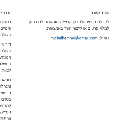
צרו קשר
מנהיג
לקבלת פרטים ולתכנון הרצאה מותאמת לכם ניתן
כתבות, 
למלא פרטים או לייצור קשר באמצעות:
שינויים
בעולם.
דוא"ל:
michalhemmo@gmail.com
ד”ר מיכ
בעולם 
המנהיג
בתשלום
לצאת ל
רופאת 
ומנהלת
הרפואי
בטרם ל
למנהיג
המייעצ
ושותפה 