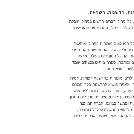
ות. חדשנות. השראה.
כלי ניהול ודברים חדשים בניהול והובלת
 בעולם דיגיטלי, מהמומחים המובילים
ל חמו לוטם מומחית בניהול ומנהיגות
דיגיטלי. היא קוראת ומיישמת את ספרי
ות והניהול המובילים בעולם, מרצה
 וכותבת. ספרה צוותים מנצחים עומד
אור בהוצאת מטר.
ילדים ומומחית בחדשנות רפואית. יזמית
 - סגנית הנשיא לחדשנות בקרן המרכז
 שיבא, בעברה מייסדת ומנכ"לית ארגון
בטיחות ילדים; מייסדת ומנכ"לית המכון
ות וממשל בג'וינט; חברת המועצה
ת לראש הממשלה לכלכלה וחברה;
להקמה וניהול מיזמים וארגונים רבים.