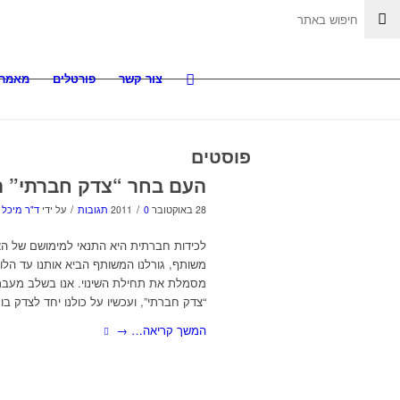
צור קשר
פורטלים
מאמרי
פוסטים
העם בחר “צדק חברתי” הא
/
/
28 באוקטובר 2011
0 תגובות
על ידי
ד"ר מיכל 
לכידות חברתית היא התנאי למימושם של האת
משותף, גורלנו המשותף הביא אותנו עד הלו
מסמלת את תחילת השינוי. אנו בשלב מעבר ל
“צדק חברתי”, ועכשיו על כולנו יחד לצדק בו
המשך קריאה…
→