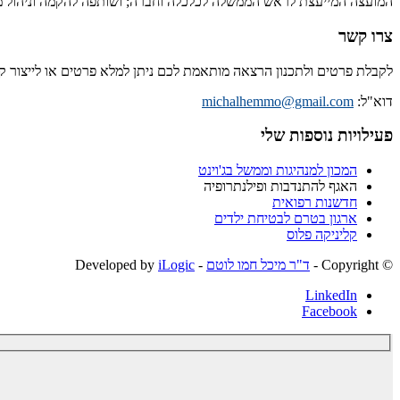
המועצה המייעצת לראש הממשלה לכלכלה וחברה; ושותפה להקמה וניהול מיז
צרו קשר
לקבלת פרטים ולתכנון הרצאה מותאמת לכם ניתן למלא פרטים או לייצור 
דוא"ל:
michalhemmo@gmail.com
פעילויות נוספות שלי
המכון למנהיגות וממשל בג'וינט
האגף להתנדבות ופילנתרופיה
חדשנות רפואית
ארגון בטרם לבטיחת ילדים
קליניקה פלוס
© ‫Copyright -
ד"ר מיכל חמו לוטם
- Developed by
iLogic
LinkedIn
Facebook