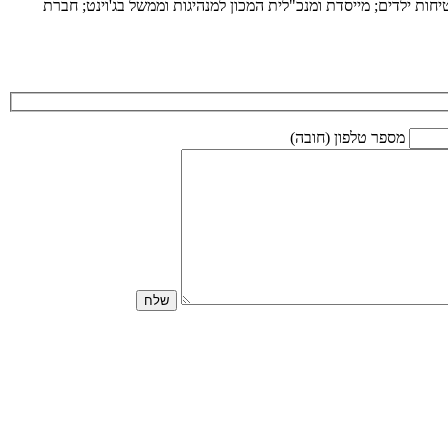
ות ילדים; מייסדת ומנכ"לית המכון למנהיגות וממשל בג'וינט; חברת
מספר טלפון (חובה)