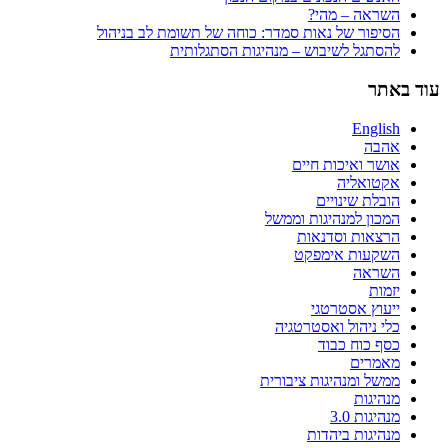
השראה – מהי?
הסיפור של נאות סמדר: כוחה של תשומת לב בניהול
להסתגל לשיבוש – מנהיגות הסתגלותית
עוד באתר
English
אהבה
אושר ואיכות חיים
אקטואליה
הובלת שינויים
המכון למנהיגות וממשל
הרצאות וסדנאות
השקעות אימפקט
השראה
יזמות
ייעוץ אסטרטגי
כלי ניהול ואסטרטגיה
כסף כוח כבוד
מאמרים
ממשל ומנהיגות ציבורית
מנהיגות
מנהיגות 3.0
מנהיגות ביהדות