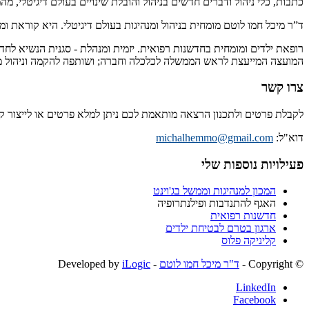
כתבות, כלי ניהול ודברים חדשים בניהול והובלת שינויים בעולם דיגיטלי, מ
ד”ר מיכל חמו לוטם מומחית בניהול ומנהיגות בעולם דיגיטלי. היא קוראת 
רופאת ילדים ומומחית בחדשנות רפואית. יזמית ומנהלת - סגנית הנשיא לחד
המועצה המייעצת לראש הממשלה לכלכלה וחברה; ושותפה להקמה וניהול מיז
צרו קשר
לקבלת פרטים ולתכנון הרצאה מותאמת לכם ניתן למלא פרטים או לייצור 
דוא"ל:
michalhemmo@gmail.com
פעילויות נוספות שלי
המכון למנהיגות וממשל בג'וינט
האגף להתנדבות ופילנתרופיה
חדשנות רפואית
ארגון בטרם לבטיחת ילדים
קליניקה פלוס
© ‫Copyright -
ד"ר מיכל חמו לוטם
- Developed by
iLogic
LinkedIn
Facebook