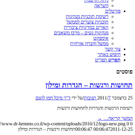
ניהול חדשנות
השראה
פורטלים
רשימת תוכניות מנהיגות
תוכניות צוערים לממשל
תארים במדיניות ציבורית
מנהיגות נשים – מרכז משאבים
אימפקט
ממשל וחברה אזרחית
צור קשר
חיפוש באתר
תפריט
תפריט
פוסטים
תחושות ורגשות – הגדרות ומילון
25 בדצמבר 2011
7 תגובות
/
/
על ידי
ד"ר מיכל חמו לוטם
רשימת הרגשות והגדרות לתחושות ורגשות
המשך קריאה…
→
://www.dr-hemmo.co.il/wp-content/uploads/2016/12/logo-new.png
0
0
2011-12-25 00:06:47
00:06:47
תחושות ורגשות – הגדרות ומילון