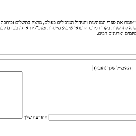
ומיישמת את ספרי המנהיגות והניהול המובילים בעולם, מרצה בתשלום וכותב
יא לחדשנות בקרן המרכז הרפואי שיבא; מייסדת ומנכ"לית ארגון בטרם לבטיח
מים וארגונים רבים.
האימייל שלך (חובה)
ההודעה שלך