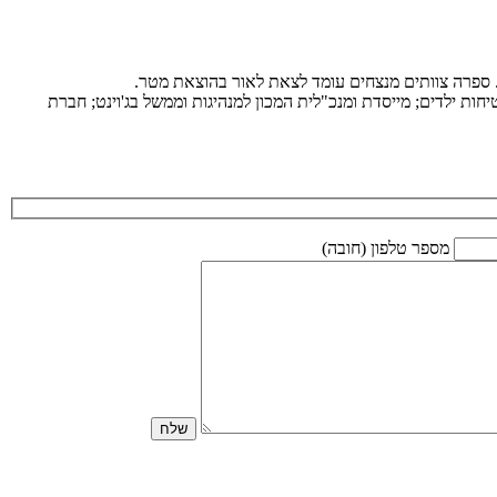
ת. ספרה צוותים מנצחים עומד לצאת לאור בהוצאת מטר.
ות ילדים; מייסדת ומנכ"לית המכון למנהיגות וממשל בג'וינט; חברת
מספר טלפון (חובה)