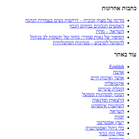
כתבות אחרונות
מדינה על מצוק זכוכית – דרושות נשים בעמדות הנהגה
האנשים הנכונים במקום הנכון
השראה – מהי?
הסיפור של נאות סמדר: כוחה של תשומת לב בניהול
להסתגל לשיבוש – מנהיגות הסתגלותית
עוד באתר
English
אהבה
אושר ואיכות חיים
אקטואליה
הובלת שינויים
המכון למנהיגות וממשל
הרצאות וסדנאות
השקעות אימפקט
השראה
יזמות
ייעוץ אסטרטגי
כלי ניהול ואסטרטגיה
כסף כוח כבוד