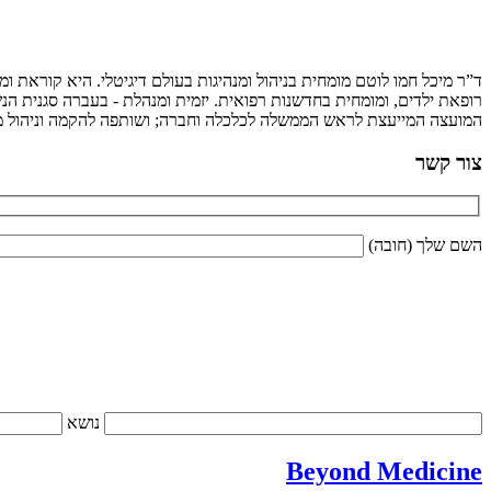
ד”ר מיכל חמו לוטם מומחית בניהול ומנהיגות בעולם דיגיטלי. היא קוראת 
רופאת ילדים, ומומחית בחדשנות רפואית. יזמית ומנהלת - בעברה סגנית הנש
המועצה המייעצת לראש הממשלה לכלכלה וחברה; ושותפה להקמה וניהול מיז
צור קשר
השם שלך (חובה)
נושא
Beyond Medicine