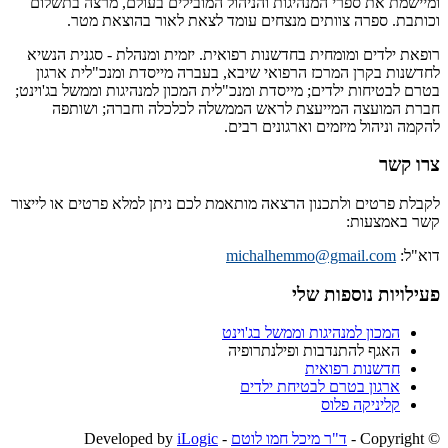
ומיישמת את ספרי המנהיגות והניהול המובילים בעולם, מרצה בתשלום
וכותבת. ספרה צוותים מנצחים עומד לצאת לאור בהוצאת מטר.
רופאת ילדים ומומחית בחדשנות רפואית. יזמית ומנהלת - סגנית הנשיא
לחדשנות בקרן המרכז הרפואי שיבא, בעברה מייסדת ומנכ"לית ארגון
בטרם לבטיחות ילדים; מייסדת ומנכ"לית המכון למנהיגות וממשל בג'וינט;
חברת המועצה המייעצת לראש הממשלה לכלכלה וחברה; ושותפה
להקמה וניהול מיזמים וארגונים רבים.
צרו קשר
לקבלת פרטים ולתכנון הרצאה מותאמת לכם ניתן למלא פרטים או לייצור
קשר באמצעות:
דוא"ל:
michalhemmo@gmail.com
פעילויות נוספות שלי
המכון למנהיגות וממשל בג'וינט
האגף להתנדבות ופילנתרופיה
חדשנות רפואית
ארגון בטרם לבטיחת ילדים
קליניקה פלוס
© ‫Copyright -
ד"ר מיכל חמו לוטם
- Developed by
iLogic