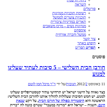
ניהול חדשנות
השראה
פורטלים
רשימת תוכניות מנהיגות
תוכניות צוערים לממשל
תארים במדיניות ציבורית
מנהיגות נשים – מרכז משאבים
אימפקט
ממשל וחברה אזרחית
צור קשר
חיפוש באתר
תפריט
תפריט
פוסטים
חורבן הבית השלישי – 5 סיבות לעתיד שעלינו
למנוע
11 באוגוסט 2012
2 תגובות
/
/
על ידי
ד"ר מיכל חמו לוטם
בצד גאווה על הישגי ישראל יש תרחישי עתיד קטסטרופליים שעלינו
למנוע. יש חמש הסיבות שעלולות להוליך אותנו לחורבן הבית השלישי:
הראשונה היא
היסטוריה כפולה של חורבן הבית
, על רקע
שנאת
חינם.
השניה – ישראל היא “מדינה במעבר” שטרם כוננה לה “ברית