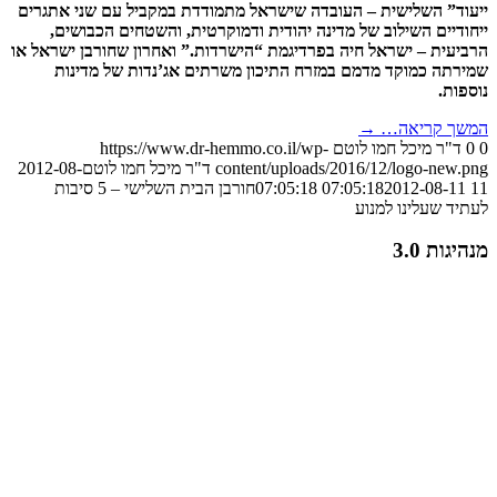
ייעוד” השלישית – העובדה שישראל מתמודדת במקביל עם שני אתגרים
ייחודיים השילוב של מדינה יהודית ודמוקרטית, והשטחים הכבושים,
הרביעית – ישראל חיה בפרדיגמת “הישרדות.” ואחרון שחורבן ישראל או
שמירתה כמוקד מדמם במזרח התיכון משרתים אג’נדות של מדינות
נוספות.
המשך קריאה…
→
0
0
ד"ר מיכל חמו לוטם
https://www.dr-hemmo.co.il/wp-
content/uploads/2016/12/logo-new.png
ד"ר מיכל חמו לוטם
2012-08-
11 07:05:18
2012-08-11 07:05:18
חורבן הבית השלישי – 5 סיבות
לעתיד שעלינו למנוע
מנהיגות 3.0