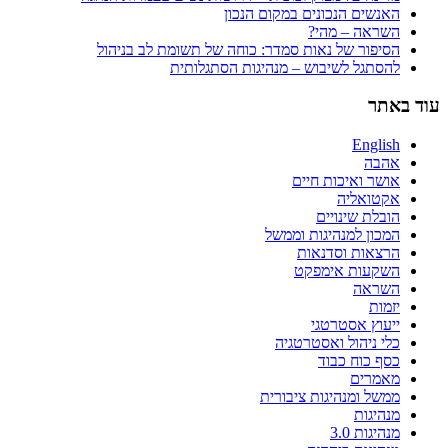
האנשים הנכונים במקום הנכון
השראה – מהי?
הסיפור של נאות סמדר: כוחה של תשומת לב בניהול
להסתגל לשיבוש – מנהיגות הסתגלותית
עוד באתר
English
אהבה
אושר ואיכות חיים
אקטואליה
הובלת שינויים
המכון למנהיגות וממשל
הרצאות וסדנאות
השקעות אימפקט
השראה
יזמות
ייעוץ אסטרטגי
כלי ניהול ואסטרטגיה
כסף כוח כבוד
מאמרים
ממשל ומנהיגות ציבורית
מנהיגות
מנהיגות 3.0