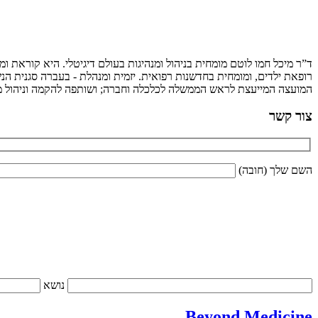
ד”ר מיכל חמו לוטם מומחית בניהול ומנהיגות בעולם דיגיטלי. היא קוראת 
רופאת ילדים, ומומחית בחדשנות רפואית. יזמית ומנהלת - בעברה סגנית הנש
המועצה המייעצת לראש הממשלה לכלכלה וחברה; ושותפה להקמה וניהול מיז
צור קשר
השם שלך (חובה)
נושא
Beyond Medicine