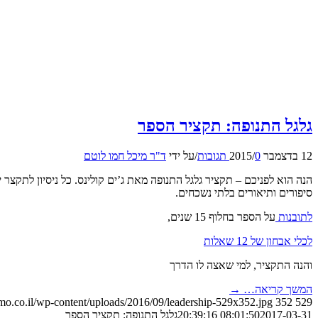
גלגל התנופה: תקציר הספר
12 בדצמבר 2015
0 תגובות
/
/
על ידי
ד"ר מיכל חמו לוטם
הנה הוא לפניכם – תקציר גלגל התנופה מאת ג’ים קולינס. כל ניסיון לתקצר 
סיפורים ותיאורים בלתי נשכחים.
לתובנות
על הספר בחלוף 15 שנים,
לכלי אבחון של 12 שאלות
והנה התקציר, למי שאצה לו הדרך
המשך קריאה…
→
mmo.co.il/wp-content/uploads/2016/09/leadership-529x352.jpg
352
529
2017-03-31 20:39:16
08:01:50
גלגל התנופה: תקציר הספר