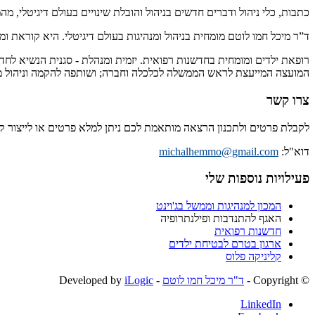
כתבות, כלי ניהול ודברים חדשים בניהול והובלת שינויים בעולם דיגיטלי, מ
ד”ר מיכל חמו לוטם מומחית בניהול ומנהיגות בעולם דיגיטלי. היא קוראת 
רופאת ילדים ומומחית בחדשנות רפואית. יזמית ומנהלת - סגנית הנשיא לחד
המועצה המייעצת לראש הממשלה לכלכלה וחברה; ושותפה להקמה וניהול מיז
צרו קשר
לקבלת פרטים ולתכנון הרצאה מותאמת לכם ניתן למלא פרטים או לייצור 
דוא"ל:
michalhemmo@gmail.com
פעילויות נוספות שלי
המכון למנהיגות וממשל בג'וינט
האגף להתנדבות ופילנתרופיה
חדשנות רפואית
ארגון בטרם לבטיחת ילדים
קליניקה פלוס
© ‫Copyright -
ד"ר מיכל חמו לוטם
- Developed by
iLogic
LinkedIn