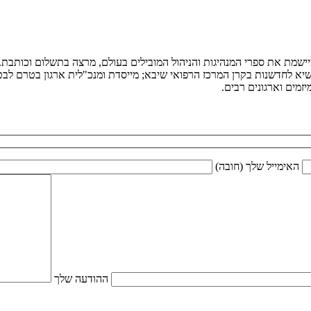
ומיישמת את ספרי המנהיגות והניהול המובילים בעולם, מרצה בתשלום וכותב
יא לחדשנות בקרן המרכז הרפואי שיבא; מייסדת ומנכ"לית ארגון בטרם לבטיח
מים וארגונים רבים.
האימייל שלך (חובה)
ההודעה שלך