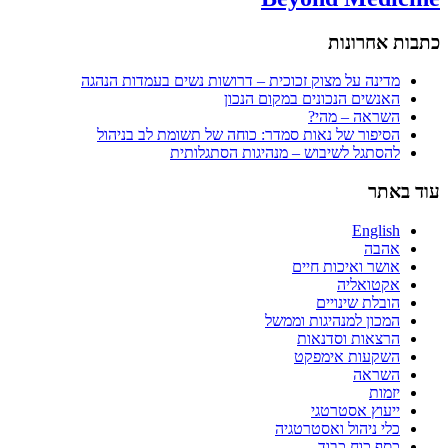
כתבות אחרונות
מדינה על מצוק זכוכית – דרושות נשים בעמדות הנהגה
האנשים הנכונים במקום הנכון
השראה – מהי?
הסיפור של נאות סמדר: כוחה של תשומת לב בניהול
להסתגל לשיבוש – מנהיגות הסתגלותית
עוד באתר
English
אהבה
אושר ואיכות חיים
אקטואליה
הובלת שינויים
המכון למנהיגות וממשל
הרצאות וסדנאות
השקעות אימפקט
השראה
יזמות
ייעוץ אסטרטגי
כלי ניהול ואסטרטגיה
כסף כוח כבוד