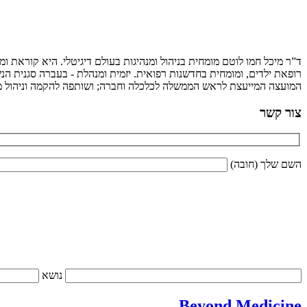
ד”ר מיכל חמו לוטם מומחית בניהול ומנהיגות בעולם דיגיטלי. היא קוראת 
רופאת ילדים, ומומחית בחדשנות רפואית. יזמית ומנהלת - בעברה סגנית הנש
המועצה המייעצת לראש הממשלה לכלכלה וחברה; ושותפה להקמה וניהול מיז
צור קשר
השם שלך (חובה)
נושא
Beyond Medicine