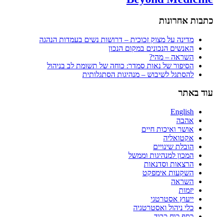
כתבות אחרונות
מדינה על מצוק זכוכית – דרושות נשים בעמדות הנהגה
האנשים הנכונים במקום הנכון
השראה – מהי?
הסיפור של נאות סמדר: כוחה של תשומת לב בניהול
להסתגל לשיבוש – מנהיגות הסתגלותית
עוד באתר
English
אהבה
אושר ואיכות חיים
אקטואליה
הובלת שינויים
המכון למנהיגות וממשל
הרצאות וסדנאות
השקעות אימפקט
השראה
יזמות
ייעוץ אסטרטגי
כלי ניהול ואסטרטגיה
כסף כוח כבוד