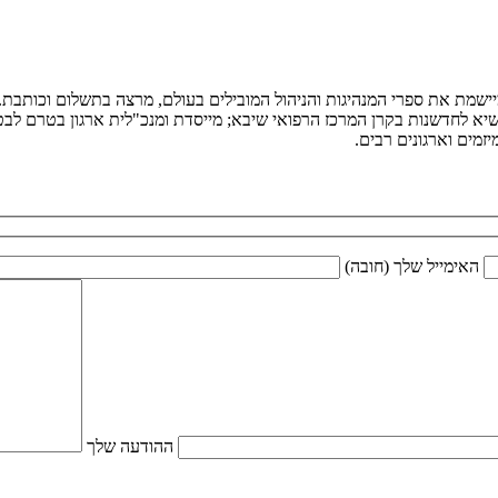
ומיישמת את ספרי המנהיגות והניהול המובילים בעולם, מרצה בתשלום וכותב
יא לחדשנות בקרן המרכז הרפואי שיבא; מייסדת ומנכ"לית ארגון בטרם לבטיח
מים וארגונים רבים.
האימייל שלך (חובה)
ההודעה שלך