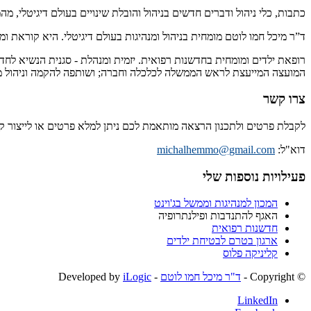
כתבות, כלי ניהול ודברים חדשים בניהול והובלת שינויים בעולם דיגיטלי, מ
ד”ר מיכל חמו לוטם מומחית בניהול ומנהיגות בעולם דיגיטלי. היא קוראת 
רופאת ילדים ומומחית בחדשנות רפואית. יזמית ומנהלת - סגנית הנשיא לחד
המועצה המייעצת לראש הממשלה לכלכלה וחברה; ושותפה להקמה וניהול מיז
צרו קשר
לקבלת פרטים ולתכנון הרצאה מותאמת לכם ניתן למלא פרטים או לייצור 
דוא"ל:
michalhemmo@gmail.com
פעילויות נוספות שלי
המכון למנהיגות וממשל בג'וינט
האגף להתנדבות ופילנתרופיה
חדשנות רפואית
ארגון בטרם לבטיחת ילדים
קליניקה פלוס
© ‫Copyright -
ד"ר מיכל חמו לוטם
- Developed by
iLogic
LinkedIn