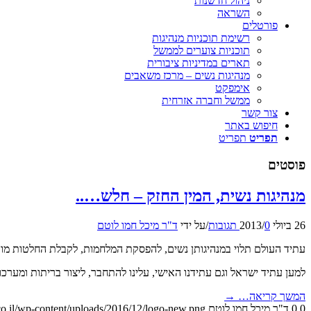
ניהול חדשנות
השראה
פורטלים
רשימת תוכניות מנהיגות
תוכניות צוערים לממשל
תארים במדיניות ציבורית
מנהיגות נשים – מרכז משאבים
אימפקט
ממשל וחברה אזרחית
צור קשר
חיפוש באתר
תפריט
תפריט
פוסטים
מנהיגות נשית, המין החזק – חלש…..
26 ביולי 2013
0 תגובות
/
/
על ידי
ד"ר מיכל חמו לוטם
עתיד העולם תלוי במנהיגותן נשים, להפסקת המלחמות, לקבלת החלטות מורכבו
למען עתיד ישראל וגם עתידנו האישי, עלינו להתחבר, ליצור בריתות ומערכו
המשך קריאה…
→
0
0
ד"ר מיכל חמו לוטם
o.il/wp-content/uploads/2016/12/logo-new.png