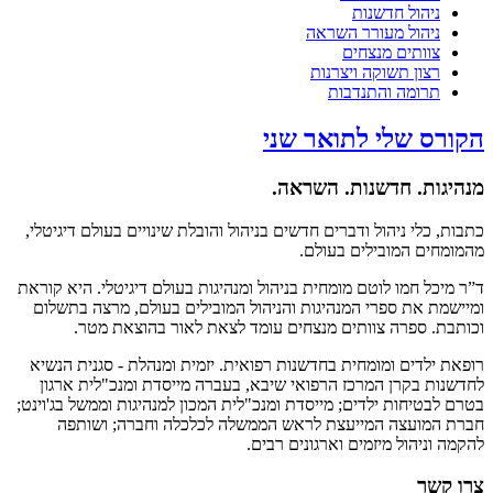
ניהול חדשנות
ניהול מעורר השראה
צוותים מנצחים
רצון תשוקה ויצרנות
תרומה והתנדבות
הקורס שלי לתואר שני
מנהיגות. חדשנות. השראה.
כתבות, כלי ניהול ודברים חדשים בניהול והובלת שינויים בעולם דיגיטלי,
מהמומחים המובילים בעולם.
ד”ר מיכל חמו לוטם מומחית בניהול ומנהיגות בעולם דיגיטלי. היא קוראת
ומיישמת את ספרי המנהיגות והניהול המובילים בעולם, מרצה בתשלום
וכותבת. ספרה צוותים מנצחים עומד לצאת לאור בהוצאת מטר.
רופאת ילדים ומומחית בחדשנות רפואית. יזמית ומנהלת - סגנית הנשיא
לחדשנות בקרן המרכז הרפואי שיבא, בעברה מייסדת ומנכ"לית ארגון
בטרם לבטיחות ילדים; מייסדת ומנכ"לית המכון למנהיגות וממשל בג'וינט;
חברת המועצה המייעצת לראש הממשלה לכלכלה וחברה; ושותפה
להקמה וניהול מיזמים וארגונים רבים.
צרו קשר