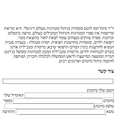
ד”ר מיכל חמו לוטם מומחית בניהול ומנהיגות בעולם דיגיטלי. היא קוראת
ומיישמת את ספרי המנהיגות והניהול המובילים בעולם, מרצה בתשלום
וכותבת. ספרה צוותים מנצחים עומד לצאת לאור בהוצאת מטר.
רופאת ילדים, ומומחית בחדשנות רפואית. יזמית ומנהלת - בעברה סגנית
הנשיא לחדשנות בקרן המרכז הרפואי שיבא; מייסדת ומנכ"לית ארגון
בטרם לבטיחות ילדים; מייסדת ומנכ"לית המכון למנהיגות וממשל בג'וינט;
חברת המועצה המייעצת לראש הממשלה לכלכלה וחברה; ושותפה
להקמה וניהול מיזמים וארגונים רבים.
צור קשר
השם שלך (חובה)
האימייל שלך
(חובה)
מספר
טלפון (חובה)
נושא
ההודעה