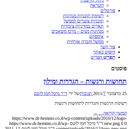
ניהול חדשנות
השראה
פורטלים
רשימת תוכניות מנהיגות
תוכניות צוערים לממשל
תארים במדיניות ציבורית
מנהיגות נשים – מרכז משאבים
אימפקט
ממשל וחברה אזרחית
צור קשר
חיפוש באתר
תפריט
תפריט
פוסטים
תחושות ורגשות – הגדרות ומילון
25 בדצמבר 2011
7 תגובות
/
/
על ידי
ד"ר מיכל חמו לוטם
רשימת הרגשות והגדרות לתחושות ורגשות
המשך קריאה…
→
https://www.dr-hemmo.co.il/wp-content/uploads/2016/12/logo-
0
0
new.png
ד"ר מיכל חמו לוטם
https://www.dr-hemmo.co.il/wp-
content/uploads/2016/12/logo-new.png
ד"ר מיכל חמו לוטם
2011-12-