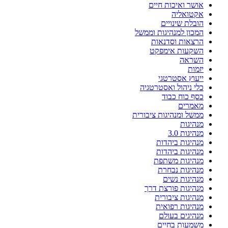
אושר ואיכות חיים
אקטואליה
הובלת שינויים
המכון למנהיגות וממשל
הרצאות וסדנאות
השקעות אימפקט
השראה
יזמות
ייעוץ אסטרטגי
כלי ניהול ואסטרטגיה
כסף כוח כבוד
מאמרים
ממשל ומנהיגות ציבורית
מנהיגות
מנהיגות 3.0
מנהיגות ביהדות
מנהיגות ביהדות
מנהיגות משתפת
מנהיגות נבחרת
מנהיגות נשים
מנהיגות פורצת דרך
מנהיגות ציבורית
מנהיגות רפואית
מנהיגים בעולם
משמעות בחיים