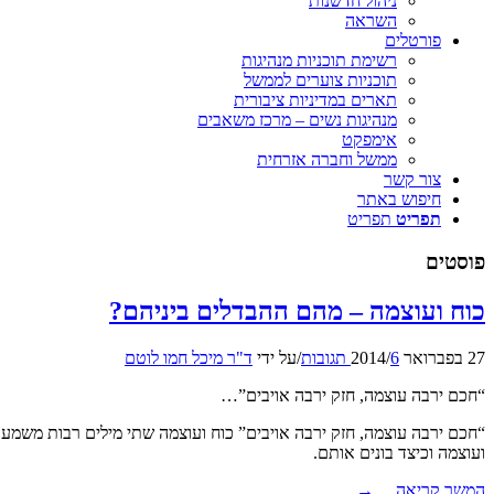
ניהול חדשנות
השראה
פורטלים
רשימת תוכניות מנהיגות
תוכניות צוערים לממשל
תארים במדיניות ציבורית
מנהיגות נשים – מרכז משאבים
אימפקט
ממשל וחברה אזרחית
צור קשר
חיפוש באתר
תפריט
תפריט
פוסטים
כוח ועוצמה – מהם ההבדלים ביניהם?
27 בפברואר 2014
6 תגובות
/
/
על ידי
ד"ר מיכל חמו לוטם
“חכם ירבה עוצמה, חזק ירבה אויבים”…
“חכם ירבה עוצמה, חזק ירבה אויבים” כוח ועוצמה שתי מילים רבות משמעו
ועוצמה וכיצד בונים אותם.
המשך קריאה…
→