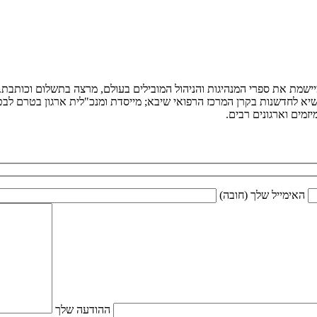
ומיישמת את ספרי המנהיגות והניהול המובילים בעולם, מרצה בתשלום וכותב
יא לחדשנות בקרן המרכז הרפואי שיבא; מייסדת ומנכ"לית ארגון בטרם לבטיח
מים וארגונים רבים.
האימייל שלך (חובה)
ההודעה שלך