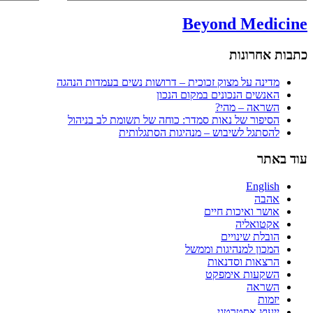
Beyond Medicine
כתבות אחרונות
מדינה על מצוק זכוכית – דרושות נשים בעמדות הנהגה
האנשים הנכונים במקום הנכון
השראה – מהי?
הסיפור של נאות סמדר: כוחה של תשומת לב בניהול
להסתגל לשיבוש – מנהיגות הסתגלותית
עוד באתר
English
אהבה
אושר ואיכות חיים
אקטואליה
הובלת שינויים
המכון למנהיגות וממשל
הרצאות וסדנאות
השקעות אימפקט
השראה
יזמות
ייעוץ אסטרטגי