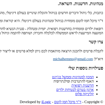
מנהיגות. חדשנות. השראה.
כתבות, כלי ניהול ודברים חדשים בניהול והובלת שינויים בעולם דיגיטלי, מ
ד”ר מיכל חמו לוטם מומחית בניהול ומנהיגות בעולם דיגיטלי. היא קוראת 
רופאת ילדים ומומחית בחדשנות רפואית. יזמית ומנהלת - סגנית הנשיא לחד
המועצה המייעצת לראש הממשלה לכלכלה וחברה; ושותפה להקמה וניהול מיז
צרו קשר
לקבלת פרטים ולתכנון הרצאה מותאמת לכם ניתן למלא פרטים או לייצור 
דוא"ל:
michalhemmo@gmail.com
פעילויות נוספות שלי
המכון למנהיגות וממשל בג'וינט
האגף להתנדבות ופילנתרופיה
חדשנות רפואית
ארגון בטרם לבטיחת ילדים
קליניקה פלוס
© ‫Copyright -
ד"ר מיכל חמו לוטם
- Developed by
iLogic