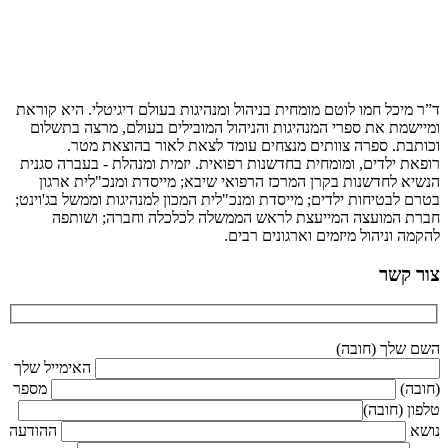
ד”ר מיכל חמו לוטם מומחית בניהול ומנהיגות בעולם דיגיטלי. היא קוראת
ומיישמת את ספרי המנהיגות והניהול המובילים בעולם, מרצה בתשלום
וכותבת. ספרה צוותים מנצחים עומד לצאת לאור בהוצאת מטר.
רופאת ילדים, ומומחית בחדשנות רפואית. יזמית ומנהלת - בעברה סגנית
הנשיא לחדשנות בקרן המרכז הרפואי שיבא; מייסדת ומנכ"לית ארגון
בטרם לבטיחות ילדים; מייסדת ומנכ"לית המכון למנהיגות וממשל בג'וינט;
חברת המועצה המייעצת לראש הממשלה לכלכלה וחברה; ושותפה
להקמה וניהול מיזמים וארגונים רבים.
צור קשר
השם שלך (חובה)
האימייל שלך
(חובה)
מספר
טלפון (חובה)
נושא
ההודעה