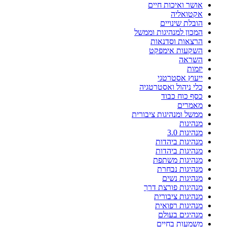
אושר ואיכות חיים
אקטואליה
הובלת שינויים
המכון למנהיגות וממשל
הרצאות וסדנאות
השקעות אימפקט
השראה
יזמות
ייעוץ אסטרטגי
כלי ניהול ואסטרטגיה
כסף כוח כבוד
מאמרים
ממשל ומנהיגות ציבורית
מנהיגות
מנהיגות 3.0
מנהיגות ביהדות
מנהיגות ביהדות
מנהיגות משתפת
מנהיגות נבחרת
מנהיגות נשים
מנהיגות פורצת דרך
מנהיגות ציבורית
מנהיגות רפואית
מנהיגים בעולם
משמעות בחיים