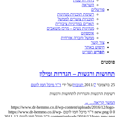
ניהול חדשנות
השראה
פורטלים
רשימת תוכניות מנהיגות
תוכניות צוערים לממשל
תארים במדיניות ציבורית
מנהיגות נשים – מרכז משאבים
אימפקט
ממשל וחברה אזרחית
צור קשר
חיפוש באתר
תפריט
תפריט
פוסטים
תחושות ורגשות – הגדרות ומילון
25 בדצמבר 2011
7 תגובות
/
/
על ידי
ד"ר מיכל חמו לוטם
רשימת הרגשות והגדרות לתחושות ורגשות
המשך קריאה…
→
https://www.dr-hemmo.co.il/wp-content/uploads/2016/12/logo-
0
0
new.png
ד"ר מיכל חמו לוטם
https://www.dr-hemmo.co.il/wp-
content/uploads/2016/12/logo-new.png
ד"ר מיכל חמו לוטם
2011-12-