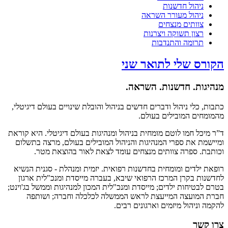
ניהול חדשנות
ניהול מעורר השראה
צוותים מנצחים
רצון תשוקה ויצרנות
תרומה והתנדבות
הקורס שלי לתואר שני
מנהיגות. חדשנות. השראה.
כתבות, כלי ניהול ודברים חדשים בניהול והובלת שינויים בעולם דיגיטלי,
מהמומחים המובילים בעולם.
ד”ר מיכל חמו לוטם מומחית בניהול ומנהיגות בעולם דיגיטלי. היא קוראת
ומיישמת את ספרי המנהיגות והניהול המובילים בעולם, מרצה בתשלום
וכותבת. ספרה צוותים מנצחים עומד לצאת לאור בהוצאת מטר.
רופאת ילדים ומומחית בחדשנות רפואית. יזמית ומנהלת - סגנית הנשיא
לחדשנות בקרן המרכז הרפואי שיבא, בעברה מייסדת ומנכ"לית ארגון
בטרם לבטיחות ילדים; מייסדת ומנכ"לית המכון למנהיגות וממשל בג'וינט;
חברת המועצה המייעצת לראש הממשלה לכלכלה וחברה; ושותפה
להקמה וניהול מיזמים וארגונים רבים.
צרו קשר