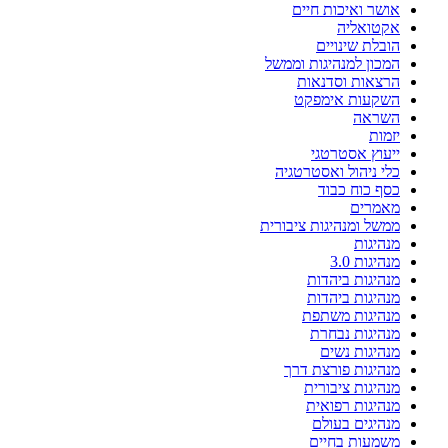
אושר ואיכות חיים
אקטואליה
הובלת שינויים
המכון למנהיגות וממשל
הרצאות וסדנאות
השקעות אימפקט
השראה
יזמות
ייעוץ אסטרטגי
כלי ניהול ואסטרטגיה
כסף כוח כבוד
מאמרים
ממשל ומנהיגות ציבורית
מנהיגות
מנהיגות 3.0
מנהיגות ביהדות
מנהיגות ביהדות
מנהיגות משתפת
מנהיגות נבחרת
מנהיגות נשים
מנהיגות פורצת דרך
מנהיגות ציבורית
מנהיגות רפואית
מנהיגים בעולם
משמעות בחיים