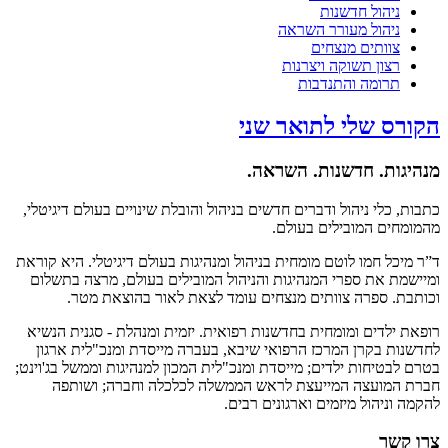
ניהול חדשנות
ניהול מעורר השראה
צוותים מנצחים
רצון תשוקה ויצרנות
תרומה והתנדבות
הקורס שלי לתואר שני
מנהיגות. חדשנות. השראה.
כתבות, כלי ניהול ודברים חדשים בניהול והובלת שינויים בעולם דיגיטלי,
מהמומחים המובילים בעולם.
ד”ר מיכל חמו לוטם מומחית בניהול ומנהיגות בעולם דיגיטלי. היא קוראת
ומיישמת את ספרי המנהיגות והניהול המובילים בעולם, מרצה בתשלום
וכותבת. ספרה צוותים מנצחים עומד לצאת לאור בהוצאת מטר.
רופאת ילדים ומומחית בחדשנות רפואית. יזמית ומנהלת - סגנית הנשיא
לחדשנות בקרן המרכז הרפואי שיבא, בעברה מייסדת ומנכ"לית ארגון
בטרם לבטיחות ילדים; מייסדת ומנכ"לית המכון למנהיגות וממשל בג'וינט;
חברת המועצה המייעצת לראש הממשלה לכלכלה וחברה; ושותפה
להקמה וניהול מיזמים וארגונים רבים.
צרו קשר