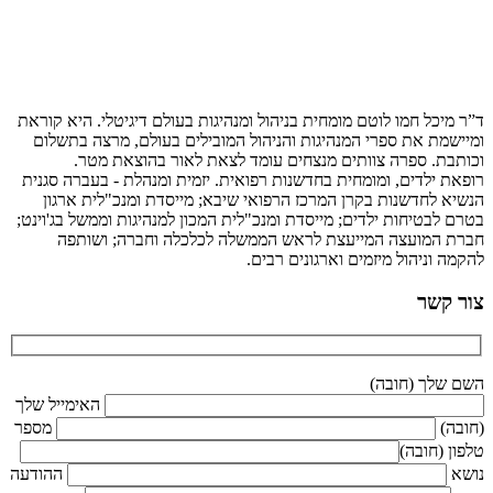
ד”ר מיכל חמו לוטם מומחית בניהול ומנהיגות בעולם דיגיטלי. היא קוראת
ומיישמת את ספרי המנהיגות והניהול המובילים בעולם, מרצה בתשלום
וכותבת. ספרה צוותים מנצחים עומד לצאת לאור בהוצאת מטר.
רופאת ילדים, ומומחית בחדשנות רפואית. יזמית ומנהלת - בעברה סגנית
הנשיא לחדשנות בקרן המרכז הרפואי שיבא; מייסדת ומנכ"לית ארגון
בטרם לבטיחות ילדים; מייסדת ומנכ"לית המכון למנהיגות וממשל בג'וינט;
חברת המועצה המייעצת לראש הממשלה לכלכלה וחברה; ושותפה
להקמה וניהול מיזמים וארגונים רבים.
צור קשר
השם שלך (חובה)
האימייל שלך
(חובה)
מספר
טלפון (חובה)
נושא
ההודעה