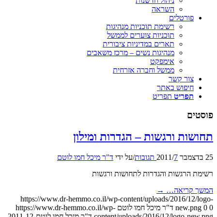
ניהול חדשנות
השראה
פורטלים
רשימת תוכניות מנהיגות
תוכניות צוערים לממשל
תארים במדיניות ציבורית
מנהיגות נשים – מרכז משאבים
אימפקט
ממשל וחברה אזרחית
צור קשר
חיפוש באתר
תפריט
תפריט
פוסטים
תחושות ורגשות – הגדרות ומילון
25 בדצמבר 2011
7 תגובות
/
/
על ידי
ד"ר מיכל חמו לוטם
רשימת הרגשות והגדרות לתחושות ורגשות
המשך קריאה…
→
https://www.dr-hemmo.co.il/wp-content/uploads/2016/12/logo-
0
0
new.png
ד"ר מיכל חמו לוטם
https://www.dr-hemmo.co.il/wp-
content/uploads/2016/12/logo-new.png
ד"ר מיכל חמו לוטם
2011-12-