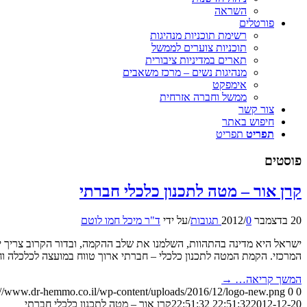
השראה
פורטלים
רשימת תוכניות מנהיגות
תוכניות צוערים לממשל
תארים במדיניות ציבורית
מנהיגות נשים – מרכז משאבים
אימפקט
ממשל וחברה אזרחית
צור קשר
חיפוש באתר
תפריט
תפריט
פוסטים
קרן אור – מטה לתכנון כלכלי חברתי
20 בדצמבר 2012
0 תגובות
/
/
על ידי
ד"ר מיכל חמו לוטם
ישראל היא מדינה בהתהוות, השלמנו את שלב ההקמה, ובדור הקרוב צריך י
המרכזי. הקמת המטה לתכנון כלכלי – חברתי ארוך טווח במועצה לכלכלה וח
המשך קריאה…
→
://www.dr-hemmo.co.il/wp-content/uploads/2016/12/logo-new.png
0
0
2012-12-20 22:51:32
22:51:32
קרן אור – מטה לתכנון כלכלי חברתי