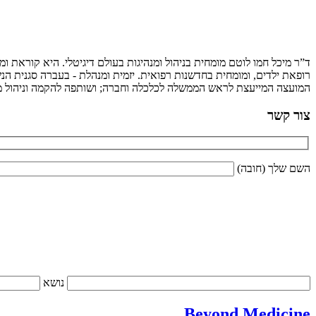
ד”ר מיכל חמו לוטם מומחית בניהול ומנהיגות בעולם דיגיטלי. היא קוראת 
רופאת ילדים, ומומחית בחדשנות רפואית. יזמית ומנהלת - בעברה סגנית הנש
המועצה המייעצת לראש הממשלה לכלכלה וחברה; ושותפה להקמה וניהול מיז
צור קשר
השם שלך (חובה)
נושא
Beyond Medicine