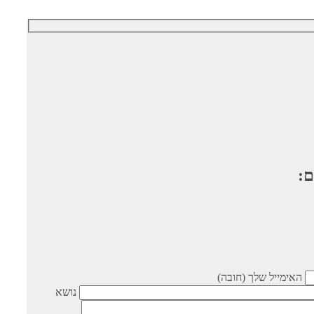
ם:
האימייל שלך (חובה)
נושא