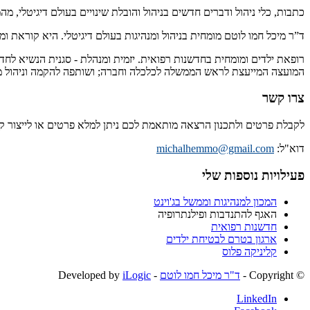
כתבות, כלי ניהול ודברים חדשים בניהול והובלת שינויים בעולם דיגיטלי, מ
ד”ר מיכל חמו לוטם מומחית בניהול ומנהיגות בעולם דיגיטלי. היא קוראת 
רופאת ילדים ומומחית בחדשנות רפואית. יזמית ומנהלת - סגנית הנשיא לחד
המועצה המייעצת לראש הממשלה לכלכלה וחברה; ושותפה להקמה וניהול מיז
צרו קשר
לקבלת פרטים ולתכנון הרצאה מותאמת לכם ניתן למלא פרטים או לייצור 
דוא"ל:
michalhemmo@gmail.com
פעילויות נוספות שלי
המכון למנהיגות וממשל בג'וינט
האגף להתנדבות ופילנתרופיה
חדשנות רפואית
ארגון בטרם לבטיחת ילדים
קליניקה פלוס
© ‫Copyright -
ד"ר מיכל חמו לוטם
- Developed by
iLogic
LinkedIn