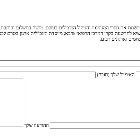
ומיישמת את ספרי המנהיגות והניהול המובילים בעולם, מרצה בתשלום וכותב
יא לחדשנות בקרן המרכז הרפואי שיבא; מייסדת ומנכ"לית ארגון בטרם לבטיח
מים וארגונים רבים.
האימייל שלך (חובה)
ההודעה שלך