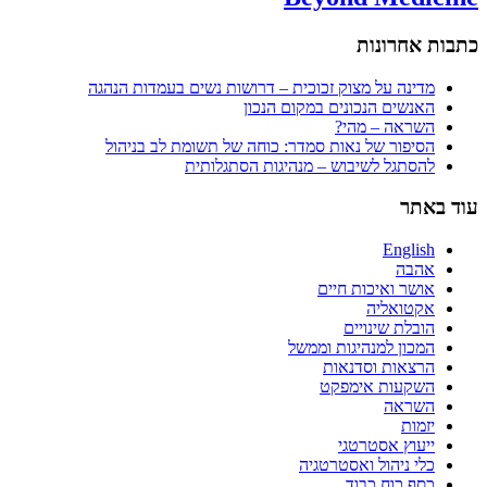
כתבות אחרונות
מדינה על מצוק זכוכית – דרושות נשים בעמדות הנהגה
האנשים הנכונים במקום הנכון
השראה – מהי?
הסיפור של נאות סמדר: כוחה של תשומת לב בניהול
להסתגל לשיבוש – מנהיגות הסתגלותית
עוד באתר
English
אהבה
אושר ואיכות חיים
אקטואליה
הובלת שינויים
המכון למנהיגות וממשל
הרצאות וסדנאות
השקעות אימפקט
השראה
יזמות
ייעוץ אסטרטגי
כלי ניהול ואסטרטגיה
כסף כוח כבוד