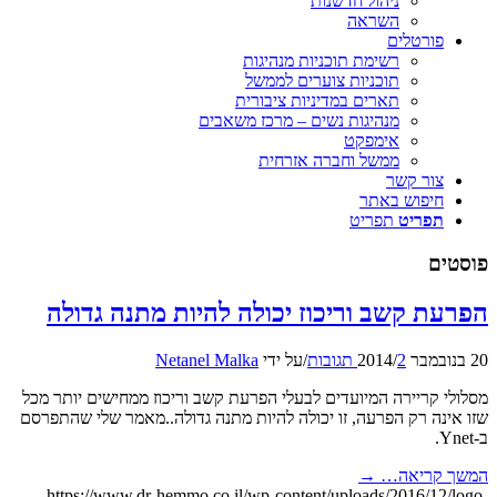
ניהול חדשנות
השראה
פורטלים
רשימת תוכניות מנהיגות
תוכניות צוערים לממשל
תארים במדיניות ציבורית
מנהיגות נשים – מרכז משאבים
אימפקט
ממשל וחברה אזרחית
צור קשר
חיפוש באתר
תפריט
תפריט
פוסטים
הפרעת קשב וריכוז יכולה להיות מתנה גדולה
20 בנובמבר 2014
2 תגובות
/
/
על ידי
Netanel Malka
מסלולי קריירה המיועדים לבעלי הפרעת קשב וריכוז ממחישים יותר מכל
שזו אינה רק הפרעה, זו יכולה להיות מתנה גדולה..מאמר שלי שהתפרסם
ב-Ynet.
המשך קריאה…
→
https://www.dr-hemmo.co.il/wp-content/uploads/2016/12/logo-