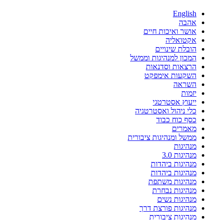
English
אהבה
אושר ואיכות חיים
אקטואליה
הובלת שינויים
המכון למנהיגות וממשל
הרצאות וסדנאות
השקעות אימפקט
השראה
יזמות
ייעוץ אסטרטגי
כלי ניהול ואסטרטגיה
כסף כוח כבוד
מאמרים
ממשל ומנהיגות ציבורית
מנהיגות
מנהיגות 3.0
מנהיגות ביהדות
מנהיגות ביהדות
מנהיגות משתפת
מנהיגות נבחרת
מנהיגות נשים
מנהיגות פורצת דרך
מנהיגות ציבורית