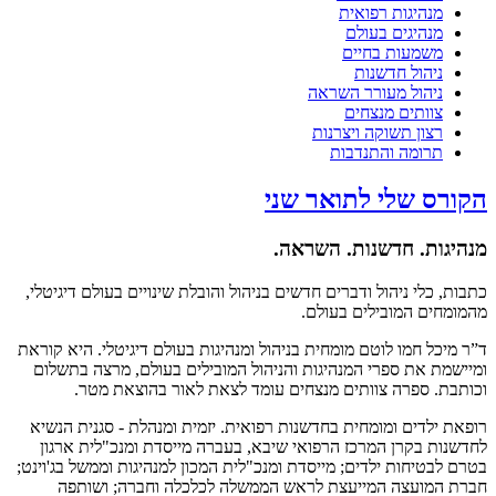
מנהיגות רפואית
מנהיגים בעולם
משמעות בחיים
ניהול חדשנות
ניהול מעורר השראה
צוותים מנצחים
רצון תשוקה ויצרנות
תרומה והתנדבות
הקורס שלי לתואר שני
מנהיגות. חדשנות. השראה.
כתבות, כלי ניהול ודברים חדשים בניהול והובלת שינויים בעולם דיגיטלי,
מהמומחים המובילים בעולם.
ד”ר מיכל חמו לוטם מומחית בניהול ומנהיגות בעולם דיגיטלי. היא קוראת
ומיישמת את ספרי המנהיגות והניהול המובילים בעולם, מרצה בתשלום
וכותבת. ספרה צוותים מנצחים עומד לצאת לאור בהוצאת מטר.
רופאת ילדים ומומחית בחדשנות רפואית. יזמית ומנהלת - סגנית הנשיא
לחדשנות בקרן המרכז הרפואי שיבא, בעברה מייסדת ומנכ"לית ארגון
בטרם לבטיחות ילדים; מייסדת ומנכ"לית המכון למנהיגות וממשל בג'וינט;
חברת המועצה המייעצת לראש הממשלה לכלכלה וחברה; ושותפה