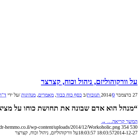
על וורקוהוליזם, ניהול וכוח, קצרצר
27 בדצמבר 2014
0 תגובות
/
/
ב
כסף כוח כבוד
,
מאמרים
,
מנהיגות
/
על ידי
ד"ר
“מנהל הוא אדם שבונה את תחושת כוחו על מציא
המשך קריאה…
→
//dr-hemmo.co.il/wp-content/uploads/2014/12/Workoholic.png
354
530
2014-12-27 18:03:57
18:03:57
על וורקוהוליזם, ניהול וכוח, קצרצר