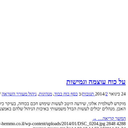
על כוח עוצמה וגמישות
24 בינואר 2014
2 תגובות
/
/
ב
כסף כוח כבוד
,
מנהיגות
,
ניהול מעורר השראה
/
מוקדש לשולמית אלוני, שידעה היטב לעשות שימוש חכם בכוחה, בעיקר כיון
האבן. מנהלים יכולים לעשות הבדל משמעותי באיכות הניהול שלהם באמצ
המשך קריאה…
→
/dr-hemmo.co.il/wp-content/uploads/2014/01/DSC_0204.jpg
2848
4288