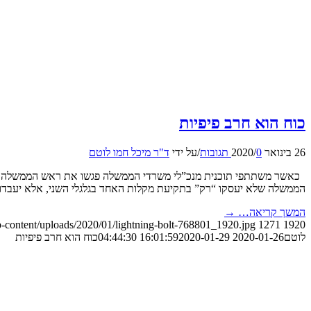
כוח הוא חרב פיפיות
26 בינואר 2020
0 תגובות
/
/
על ידי
ד"ר מיכל חמו לוטם
כאשר משתתפי תוכנית מנכ”לי משרדי הממשלה פגשו את ראש הממשלה הנב
הממשלה שלא יעסקו “רק” בתקיעת מקלות האחד בגלגלי השני, אלא יעבדו י
המשך קריאה…
→
p-content/uploads/2020/01/lightning-bolt-768801_1920.jpg
1271
1920
לוטם
2020-01-26 16:01:59
2020-01-29 04:44:30
כוח הוא חרב פיפיות