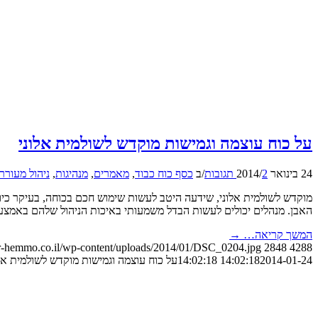
על כוח עוצמה וגמישות מוקדש לשולמית אלוני
24 בינואר 2014
2 תגובות
/
/
ב
כסף כוח כבוד
,
מאמרים
,
מנהיגות
,
ניהול מעור
מוקדש לשולמית אלוני, שידעה היטב לעשות שימוש חכם בכוחה, בעיקר כיון
האבן. מנהלים יכולים לעשות הבדל משמעותי באיכות הניהול שלהם באמצ
המשך קריאה…
→
/dr-hemmo.co.il/wp-content/uploads/2014/01/DSC_0204.jpg
2848
4288
2014-01-24 14:02:18
14:02:18
על כוח עוצמה וגמישות מוקדש לשולמית אלו