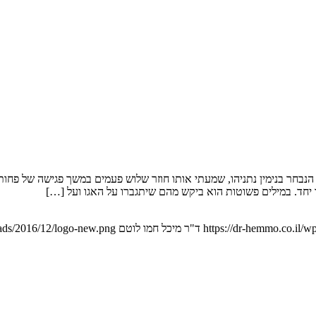
חר בנימין נתניהו, שמעתי אותו חוזר שלוש פעמים במשך פגישה של פחו
חד. במילים פשוטות הוא ביקש מהם שיתגברו על האגו ועל […]
https://dr-hemmo.co.il/w
ד"ר מיכל חמו לוטם
ads/2016/12/logo-new.png