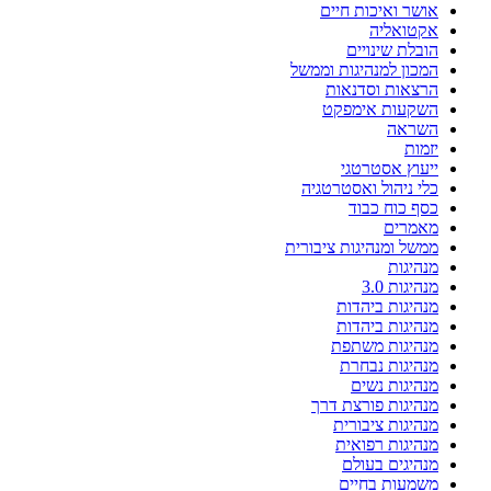
אושר ואיכות חיים
אקטואליה
הובלת שינויים
המכון למנהיגות וממשל
הרצאות וסדנאות
השקעות אימפקט
השראה
יזמות
ייעוץ אסטרטגי
כלי ניהול ואסטרטגיה
כסף כוח כבוד
מאמרים
ממשל ומנהיגות ציבורית
מנהיגות
מנהיגות 3.0
מנהיגות ביהדות
מנהיגות ביהדות
מנהיגות משתפת
מנהיגות נבחרת
מנהיגות נשים
מנהיגות פורצת דרך
מנהיגות ציבורית
מנהיגות רפואית
מנהיגים בעולם
משמעות בחיים