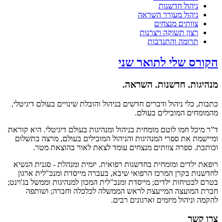
ניהול חדשנות
ניהול מעורר השראה
צוותים מנצחים
רצון תשוקה ויצרנות
תרומה והתנדבות
הקורס שלי לתואר שני
מנהיגות. חדשנות. השראה.
כתבות, כלי ניהול ודברים חדשים בניהול והובלת שינויים בעולם דיגיטלי,
מהמומחים המובילים בעולם.
ד”ר מיכל חמו לוטם מומחית בניהול ומנהיגות בעולם דיגיטלי. היא קוראת
ומיישמת את ספרי המנהיגות והניהול המובילים בעולם, מרצה בתשלום
וכותבת. ספרה צוותים מנצחים עומד לצאת לאור בהוצאת מטר.
רופאת ילדים ומומחית בחדשנות רפואית. יזמית ומנהלת - סגנית הנשיא
לחדשנות בקרן המרכז הרפואי שיבא, בעברה מייסדת ומנכ"לית ארגון
בטרם לבטיחות ילדים; מייסדת ומנכ"לית המכון למנהיגות וממשל בג'וינט;
חברת המועצה המייעצת לראש הממשלה לכלכלה וחברה; ושותפה
להקמה וניהול מיזמים וארגונים רבים.
צרו קשר