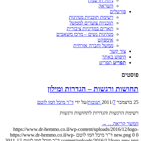
ניהול חדשנות
השראה
פורטלים
רשימת תוכניות מנהיגות
תוכניות צוערים לממשל
תארים במדיניות ציבורית
מנהיגות נשים – מרכז משאבים
אימפקט
ממשל וחברה אזרחית
צור קשר
חיפוש באתר
תפריט
תפריט
פוסטים
תחושות ורגשות – הגדרות ומילון
25 בדצמבר 2011
7 תגובות
/
/
על ידי
ד"ר מיכל חמו לוטם
רשימת הרגשות והגדרות לתחושות ורגשות
המשך קריאה…
→
https://www.dr-hemmo.co.il/wp-content/uploads/2016/12/logo-
0
0
new.png
ד"ר מיכל חמו לוטם
https://www.dr-hemmo.co.il/wp-
content/uploads/2016/12/logo-new.png
ד"ר מיכל חמו לוטם
2011-12-