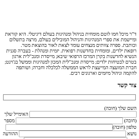
ד”ר מיכל חמו לוטם מומחית בניהול ומנהיגות בעולם דיגיטלי. היא קוראת
ומיישמת את ספרי המנהיגות והניהול המובילים בעולם, מרצה בתשלום
וכותבת. ספרה צוותים מנצחים עומד לצאת לאור בהוצאת מטר.
רופאת ילדים, ומומחית בחדשנות רפואית. יזמית ומנהלת - בעברה סגנית
הנשיא לחדשנות בקרן המרכז הרפואי שיבא; מייסדת ומנכ"לית ארגון
בטרם לבטיחות ילדים; מייסדת ומנכ"לית המכון למנהיגות וממשל בג'וינט;
חברת המועצה המייעצת לראש הממשלה לכלכלה וחברה; ושותפה
להקמה וניהול מיזמים וארגונים רבים.
צור קשר
השם שלך (חובה)
האימייל שלך
(חובה)
מספר
טלפון (חובה)
נושא
ההודעה