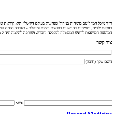
ד”ר מיכל חמו לוטם מומחית בניהול ומנהיגות בעולם דיגיטלי. היא קוראת 
רופאת ילדים, ומומחית בחדשנות רפואית. יזמית ומנהלת - בעברה סגנית הנש
המועצה המייעצת לראש הממשלה לכלכלה וחברה; ושותפה להקמה וניהול מיז
צור קשר
השם שלך (חובה)
נושא
Beyond Medicine