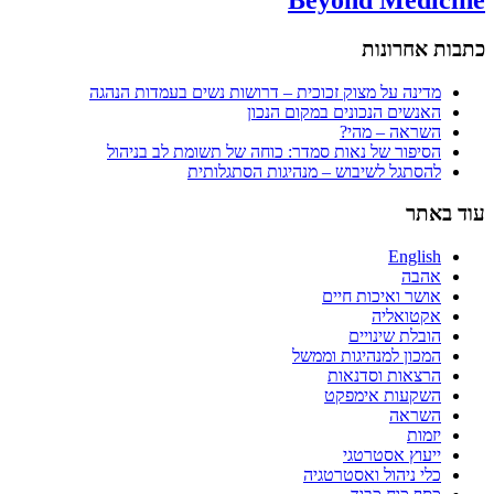
כתבות אחרונות
מדינה על מצוק זכוכית – דרושות נשים בעמדות הנהגה
האנשים הנכונים במקום הנכון
השראה – מהי?
הסיפור של נאות סמדר: כוחה של תשומת לב בניהול
להסתגל לשיבוש – מנהיגות הסתגלותית
עוד באתר
English
אהבה
אושר ואיכות חיים
אקטואליה
הובלת שינויים
המכון למנהיגות וממשל
הרצאות וסדנאות
השקעות אימפקט
השראה
יזמות
ייעוץ אסטרטגי
כלי ניהול ואסטרטגיה