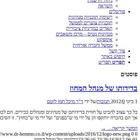
ניהול חדשנות
השראה
פורטלים
רשימת תוכניות מנהיגות
תוכניות צוערים לממשל
תארים במדיניות ציבורית
מנהיגות נשים – מרכז משאבים
אימפקט
ממשל וחברה אזרחית
צור קשר
חיפוש באתר
תפריט
תפריט
פוסטים
בדידותו של מנהל המחוז
1 ביוני 2012
0 תגובות
/
/
על ידי
ד"ר מיכל חמו לוטם
כל כך עצוב להביט על חווית בדידותם של מנהיגים ומנהלים בכירים. הם 
אך הם בהכרח יותקפו הן על ידי מי ש”בפנים” ועל ידי מי ש”בחוץ”. זו ה
המשך קריאה…
→
://www.dr-hemmo.co.il/wp-content/uploads/2016/12/logo-new.png
0
0
2012-06-01 23:26:16
23:26:16
בדידותו של מנהל המחוז