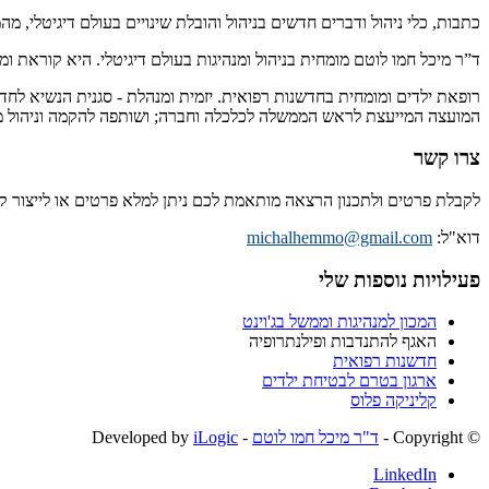
כתבות, כלי ניהול ודברים חדשים בניהול והובלת שינויים בעולם דיגיטלי, מ
ד”ר מיכל חמו לוטם מומחית בניהול ומנהיגות בעולם דיגיטלי. היא קוראת 
רופאת ילדים ומומחית בחדשנות רפואית. יזמית ומנהלת - סגנית הנשיא לחד
המועצה המייעצת לראש הממשלה לכלכלה וחברה; ושותפה להקמה וניהול מיז
צרו קשר
לקבלת פרטים ולתכנון הרצאה מותאמת לכם ניתן למלא פרטים או לייצור 
דוא"ל:
michalhemmo@gmail.com
פעילויות נוספות שלי
המכון למנהיגות וממשל בג'וינט
האגף להתנדבות ופילנתרופיה
חדשנות רפואית
ארגון בטרם לבטיחת ילדים
קליניקה פלוס
© ‫Copyright -
ד"ר מיכל חמו לוטם
- Developed by
iLogic
LinkedIn