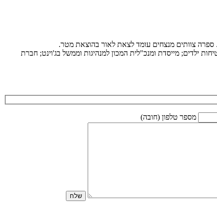
ת. ספרה צוותים מנצחים עומד לצאת לאור בהוצאת מטר.
ות ילדים; מייסדת ומנכ"לית המכון למנהיגות וממשל בג'וינט; חברת
מספר טלפון (חובה)