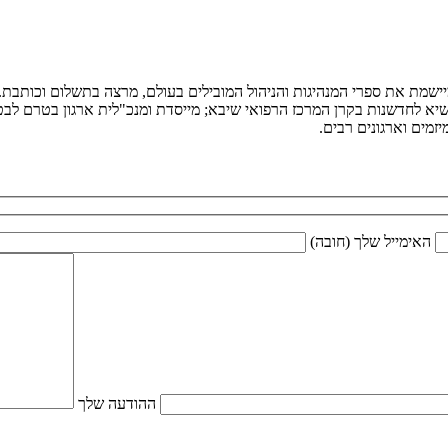
ומיישמת את ספרי המנהיגות והניהול המובילים בעולם, מרצה בתשלום וכותב
יא לחדשנות בקרן המרכז הרפואי שיבא; מייסדת ומנכ"לית ארגון בטרם לבטיח
מים וארגונים רבים.
האימייל שלך (חובה)
ההודעה שלך