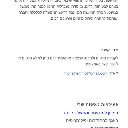
לחדשנות בקרן המרכז הרפואי שיבא, בעברה מייסדת ומנכ"לית ארגון
בטרם לבטיחות ילדים; מייסדת ומנכ"לית המכון למנהיגות וממשל
בג'וינט; חברת המועצה המייעצת לראש הממשלה לכלכלה וחברה;
ושותפה להקמה וניהול מיזמים וארגונים רבים.
צרו קשר
לקבלת פרטים ולתכנון הרצאה מותאמת לכם ניתן למלא פרטים או
לייצור קשר באמצעות:
דוא"ל:
michalhemmo@gmail.com
פעילויות נוספות שלי
המכון למנהיגות וממשל בג'וינט
האגף להתנדבות ופילנתרופיה
חדשנות רפואית