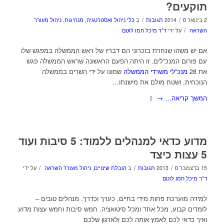
תוקעים?
/
/
2 בינואר 2014
0 תגובות
ב
כלי ניהול ואסטרטגיה
,
מנהיגות
,
ניהול מעורר
/
השראה
על ידי
ד"ר מיכל חמו לוטם
אם יש משהו שנחרת בזכרוני הם דבריו של ראש הממשלה במפגש שלו
עם פורום המנכ”לים. זו היתה הפעם הראשונה שראש הממשלה פגש
את 28
מנכ”לי משרדי הממשלה
שמונו על ידי השרים בממשלה
הנוכחית, ושטח מולם את מישנתו…
המשך קריאה…
→
מדוע כדאי למנהלים ללמוד: 5 סיבות ועוד
5 עצות כיצד
/
/
/
15 בדצמבר 2013
0 תגובות
ב
הובלת שינויים
,
ניהול מעורר השראה
על ידי
ד"ר מיכל חמו לוטם
למידה מוערכת פחות מידי בחיים, כערך וכדרך. מנהלים טובים –
לומדים קבוע, מכל אחד ומכל סיטואציה. חמש סיבות וחמש עצות מדוע
ואיך כדאי לכם לאמץ אותה לכם ולארגון שלכם