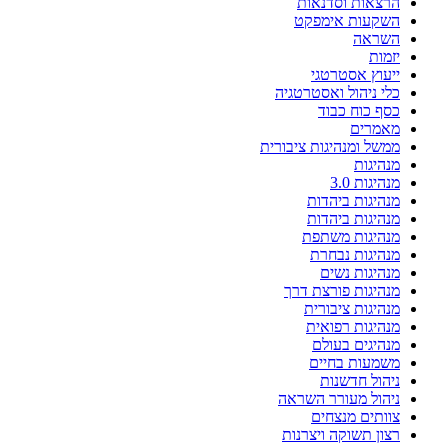
הרצאות וסדנאות
השקעות אימפקט
השראה
יזמות
ייעוץ אסטרטגי
כלי ניהול ואסטרטגיה
כסף כוח כבוד
מאמרים
ממשל ומנהיגות ציבורית
מנהיגות
מנהיגות 3.0
מנהיגות ביהדות
מנהיגות ביהדות
מנהיגות משתפת
מנהיגות נבחרת
מנהיגות נשים
מנהיגות פורצת דרך
מנהיגות ציבורית
מנהיגות רפואית
מנהיגים בעולם
משמעות בחיים
ניהול חדשנות
ניהול מעורר השראה
צוותים מנצחים
רצון תשוקה ויצרנות