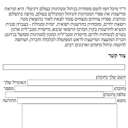
ד”ר מיכל חמו לוטם מומחית בניהול ומנהיגות בעולם דיגיטלי. היא קוראת
ומיישמת את ספרי המנהיגות והניהול המובילים בעולם, מרצה בתשלום
וכותבת. ספרה צוותים מנצחים עומד לצאת לאור בהוצאת מטר.
רופאת ילדים, ומומחית בחדשנות רפואית. יזמית ומנהלת - בעברה סגנית
הנשיא לחדשנות בקרן המרכז הרפואי שיבא; מייסדת ומנכ"לית ארגון
בטרם לבטיחות ילדים; מייסדת ומנכ"לית המכון למנהיגות וממשל בג'וינט;
חברת המועצה המייעצת לראש הממשלה לכלכלה וחברה; ושותפה
להקמה וניהול מיזמים וארגונים רבים.
צור קשר
השם שלך (חובה)
האימייל שלך
(חובה)
מספר
טלפון (חובה)
נושא
ההודעה