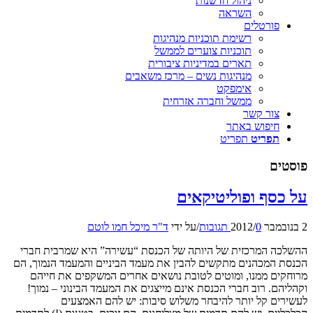
ניהול חדשנות
השראה
פורטלים
רשימת תוכניות מנהיגות
תוכניות צוערים לממשל
תארים במדיניות ציבורית
מנהיגות נשים – מרכז משאבים
אימפקט
ממשל וחברה אזרחית
צור קשר
חיפוש באתר
תפריט
תפריט
פוסטים
על כסף ופוליטיקאים
2 בנובמבר 2012
0 תגובות
/
/
על ידי
ד"ר מיכל חמו לוטם
ההשלכה המרכזית של היותה של הכנסת “עשירה” היא שמרבית חברי
הכנסת המכהנים מתקשים להבין את מעמד הביניים והמעמד הנמוך, הם
מרוחקים ממנו, ומוטים לטובת נושאים אחרים המשקפים את חייהם
וקהליהם. רוב חברי הכנסת אינם מייצגים את המעמד הבינוני – נמוך!
לעשירים קל יותר להיבחר משלוש סיבות: יש להם האמצעים