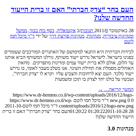
העם בחר “צדק חברתי” האם זו ברית הייעוד
החדשה שלנו?
28 באוקטובר 2011
0 תגובות
/
/
ב
אקטואליה
,
כסף כוח כבוד
,
ממשל
ומנהיגות ציבורית
,
מנהיגות
,
מנהיגות פורצת דרך
/
על ידי
ד"ר מיכל חמו
לוטם
לכידות חברתית היא התנאי למימושם של האתגרים המורכבים שעומדים
בפנינו בישראל. לישראל נדרש ייעוד משותף, גורלנו המשותף הביא אותנו
עד הלום, אולם ללא ברית ייעוד עמים ומדינות מתפרקים. מחאת
האוהלים מסמלת את תחילת השינוי. אנו בשלב מעבר לאומי, בו נדרש
ייעוד מלכד. העם יצא לרחובות והצביע עליו וקרא לו “צדק חברתי”,
ועכשיו על כולנו יחד לצדק בו תוכן ומשמעות
המשך קריאה…
→
https://www.dr-hemmo.co.il/wp-content/uploads/2016/12/logo-
0
0
new.png
ד"ר מיכל חמו לוטם
https://www.dr-hemmo.co.il/wp-
content/uploads/2016/12/logo-new.png
ד"ר מיכל חמו לוטם
2011-10-
28 01:20:22
2011-10-28 01:20:22
העם בחר “צדק חברתי” האם זו ברית
הייעוד החדשה שלנו?
מנהיגות 3.0