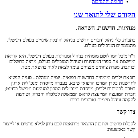
תרומה והתנדבות
הקורס שלי לתואר שני
מנהיגות. חדשנות. השראה.
כתבות, כלי ניהול ודברים חדשים בניהול והובלת שינויים בעולם דיגיטלי,
מהמומחים המובילים בעולם.
ד”ר מיכל חמו לוטם מומחית בניהול ומנהיגות בעולם דיגיטלי. היא קוראת
ומיישמת את ספרי המנהיגות והניהול המובילים בעולם, מרצה בתשלום
וכותבת. ספרה צוותים מנצחים עומד לצאת לאור בהוצאת מטר.
רופאת ילדים ומומחית בחדשנות רפואית. יזמית ומנהלת - סגנית הנשיא
לחדשנות בקרן המרכז הרפואי שיבא, בעברה מייסדת ומנכ"לית ארגון
בטרם לבטיחות ילדים; מייסדת ומנכ"לית המכון למנהיגות וממשל בג'וינט;
חברת המועצה המייעצת לראש הממשלה לכלכלה וחברה; ושותפה
להקמה וניהול מיזמים וארגונים רבים.
צרו קשר
לקבלת פרטים ולתכנון הרצאה מותאמת לכם ניתן למלא פרטים או לייצור
קשר באמצעות: