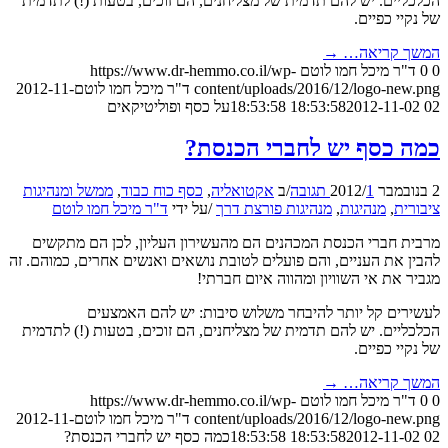
הכלכליים. יש להם תדמית של מצליחנים, הם זוכים, בטעות (!) לתדמית
של נקיי כפיים.
המשך קריאה…
→
0
0
ד"ר מיכל חמו לוטם
https://www.dr-hemmo.co.il/wp-
content/uploads/2016/12/logo-new.png
ד"ר מיכל חמו לוטם
2012-11-
02 18:53:58
2012-11-02 18:53:58
על כסף ופוליטיקאים
כמה כסף יש לחברי הכנסת?
2 בנובמבר 2012
1 תגובה
/
/
ב
אקטואליה
,
כסף כוח כבוד
,
ממשל ומנהיגות
ציבורית
,
מנהיגות
,
מנהיגות פורצת דרך
/
על ידי
ד"ר מיכל חמו לוטם
מרבית חברי הכנסת המכהנים הם מהעשירון העליון, לכן הם מתקשים
להבין את העניים, והם פועלים לטובת נושאים ואנשים אחרים, כמוהם. זה
מגביר את אי השוויון ומהווה איום חברתי!
לעשירים קל יותר להיבחר משלוש סיבות: יש להם האמצעים
הכלכליים. יש להם תדמית של מצליחנים, הם זוכים, בטעות (!) לתדמית
של נקיי כפיים.
המשך קריאה…
→
0
0
ד"ר מיכל חמו לוטם
https://www.dr-hemmo.co.il/wp-
content/uploads/2016/12/logo-new.png
ד"ר מיכל חמו לוטם
2012-11-
02 18:53:58
2012-11-02 18:53:58
כמה כסף יש לחברי הכנסת?