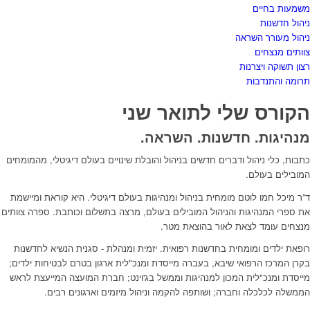
משמעות בחיים
ניהול חדשנות
ניהול מעורר השראה
צוותים מנצחים
רצון תשוקה ויצרנות
תרומה והתנדבות
הקורס שלי לתואר שני
מנהיגות. חדשנות. השראה.
כתבות, כלי ניהול ודברים חדשים בניהול והובלת שינויים בעולם דיגיטלי, מהמומחים
המובילים בעולם.
ד”ר מיכל חמו לוטם מומחית בניהול ומנהיגות בעולם דיגיטלי. היא קוראת ומיישמת
את ספרי המנהיגות והניהול המובילים בעולם, מרצה בתשלום וכותבת. ספרה צוותים
מנצחים עומד לצאת לאור בהוצאת מטר.
רופאת ילדים ומומחית בחדשנות רפואית. יזמית ומנהלת - סגנית הנשיא לחדשנות
בקרן המרכז הרפואי שיבא, בעברה מייסדת ומנכ"לית ארגון בטרם לבטיחות ילדים;
מייסדת ומנכ"לית המכון למנהיגות וממשל בג'וינט; חברת המועצה המייעצת לראש
הממשלה לכלכלה וחברה; ושותפה להקמה וניהול מיזמים וארגונים רבים.