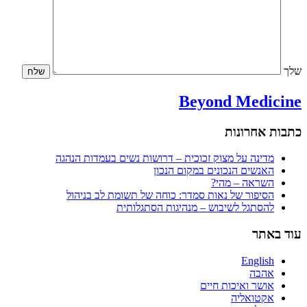
Beyond Medic
ת אחרונות
מדינה על מצוק זכוכית – דרושות נשים בעמדות הנהגה
האנשים הנכונים במקום הנכון
השראה – מהי?
הסיפור של נאות סמדר: כוחה של תשומת לב בניהול
להסתגל לשיבוש – מנהיגות הסתגלותית
באתר
English
אהבה
אושר ואיכות חיים
אקטואליה