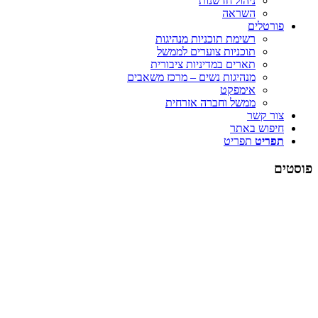
ניהול חדשנות
השראה
פורטלים
רשימת תוכניות מנהיגות
תוכניות צוערים לממשל
תארים במדיניות ציבורית
מנהיגות נשים – מרכז משאבים
אימפקט
ממשל וחברה אזרחית
צור קשר
חיפוש באתר
תפריט
תפריט
ים