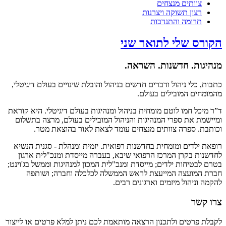
צוותים מנצחים
רצון תשוקה ויצרנות
תרומה והתנדבות
ס שלי לתואר שני
ות. חדשנות. השראה.
 כלי ניהול ודברים חדשים בניהול והובלת שינויים בעולם דיגיטלי,
חים המובילים בעולם.
כל חמו לוטם מומחית בניהול ומנהיגות בעולם דיגיטלי. היא קוראת
מת את ספרי המנהיגות והניהול המובילים בעולם, מרצה בתשלום
ת. ספרה צוותים מנצחים עומד לצאת לאור בהוצאת מטר.
ילדים ומומחית בחדשנות רפואית. יזמית ומנהלת - סגנית הנשיא
ות בקרן המרכז הרפואי שיבא, בעברה מייסדת ומנכ"לית ארגון
בטיחות ילדים; מייסדת ומנכ"לית המכון למנהיגות וממשל בג'וינט;
המועצה המייעצת לראש הממשלה לכלכלה וחברה; ושותפה
וניהול מיזמים וארגונים רבים.
קשר
 פרטים ולתכנון הרצאה מותאמת לכם ניתן למלא פרטים או לייצור