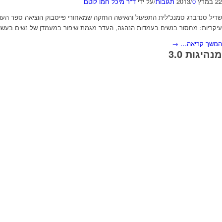
22 במרץ 2013
0 תגובות
/
/
על ידי
ד"ר מיכל חמו לוטם
שריל סנדברג סמנכ”לית התפעול והאישה החזקה שמאחורי פייסבוק הוציאה ספר העוס
עיקריות: מחסור בנשים בעמדות הנהגה, העדר מגמת שיפור במעמדן של נשים בעשור ה
המשך קריאה…
→
מנהיגות 3.0