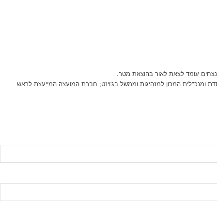
מנצחים עומד לצאת לאור בהוצאת מטר.
סדת ומנכ"לית המכון למנהיגות וממשל בג'וינט; חברת המועצה המייעצת לראש