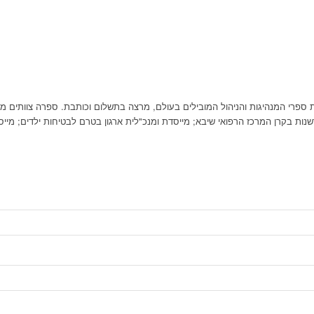
את ספרי המנהיגות והניהול המובילים בעולם, מרצה בתשלום וכותבת. ספרה צוותים 
נות בקרן המרכז הרפואי שיבא; מייסדת ומנכ"לית ארגון בטרם לבטיחות ילדים; מיי