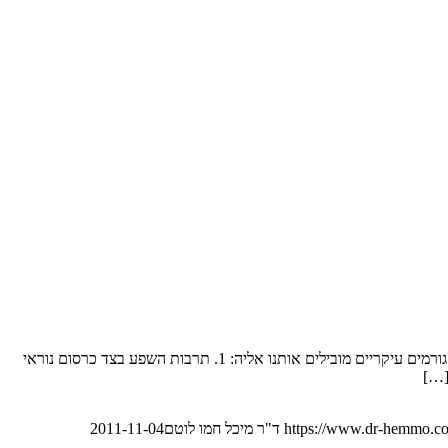
סיבות להיווצרותה אני טוענת שאנו לא רק מצויים במשבר כלכלי חברתי עולמי, מסדר גודל שלא היכרנו, אלא שאנו ממש חיים במהפכה הבאה, ושמספר גורמים עיקריים מובילים אותנו אליה: 1. תרבות השפע בצד כרסום נוראי
https://www.dr-hemmo.co
ד"ר מיכל חמו לוטם
2011-11-04