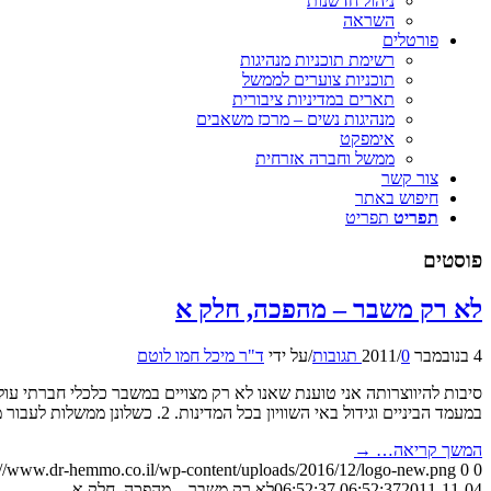
ניהול חדשנות
השראה
פורטלים
רשימת תוכניות מנהיגות
תוכניות צוערים לממשל
תארים במדיניות ציבורית
מנהיגות נשים – מרכז משאבים
אימפקט
ממשל וחברה אזרחית
צור קשר
חיפוש באתר
תפריט
תפריט
פוסטים
לא רק משבר – מהפכה, חלק א
4 בנובמבר 2011
0 תגובות
/
/
על ידי
ד"ר מיכל חמו לוטם
במעמד הביניים וגידול באי השוויון בכל המדינות. 2. כשלונן ממשלות לעבור מ”כלכלת עושר לכלכלת אושר” 3. קידמה טכנולוגית ורשתות – הציבור חווה […]
המשך קריאה…
→
://www.dr-hemmo.co.il/wp-content/uploads/2016/12/logo-new.png
0
0
2011-11-04 06:52:37
06:52:37
לא רק משבר – מהפכה, חלק א