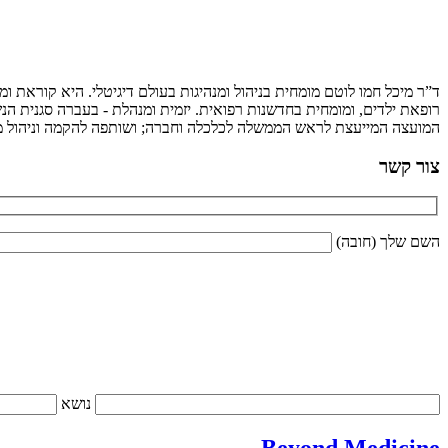
ד”ר מיכל חמו לוטם מומחית בניהול ומנהיגות בעולם דיגיטלי. היא קוראת 
רופאת ילדים, ומומחית בחדשנות רפואית. יזמית ומנהלת - בעברה סגנית הנש
המועצה המייעצת לראש הממשלה לכלכלה וחברה; ושותפה להקמה וניהול מיז
צור קשר
השם שלך (חובה)
נושא
Beyond Medicine