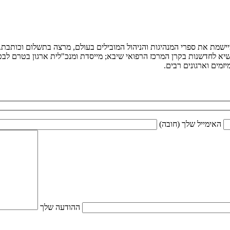
ומיישמת את ספרי המנהיגות והניהול המובילים בעולם, מרצה בתשלום וכותב
יא לחדשנות בקרן המרכז הרפואי שיבא; מייסדת ומנכ"לית ארגון בטרם לבטיח
מים וארגונים רבים.
האימייל שלך (חובה)
ההודעה שלך