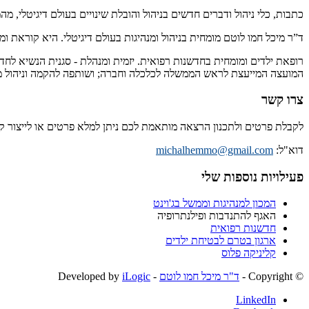
כתבות, כלי ניהול ודברים חדשים בניהול והובלת שינויים בעולם דיגיטלי, מ
ד”ר מיכל חמו לוטם מומחית בניהול ומנהיגות בעולם דיגיטלי. היא קוראת 
רופאת ילדים ומומחית בחדשנות רפואית. יזמית ומנהלת - סגנית הנשיא לחד
המועצה המייעצת לראש הממשלה לכלכלה וחברה; ושותפה להקמה וניהול מיז
צרו קשר
לקבלת פרטים ולתכנון הרצאה מותאמת לכם ניתן למלא פרטים או לייצור 
דוא"ל:
michalhemmo@gmail.com
פעילויות נוספות שלי
המכון למנהיגות וממשל בג'וינט
האגף להתנדבות ופילנתרופיה
חדשנות רפואית
ארגון בטרם לבטיחת ילדים
קליניקה פלוס
© ‫Copyright -
ד"ר מיכל חמו לוטם
- Developed by
iLogic
LinkedIn