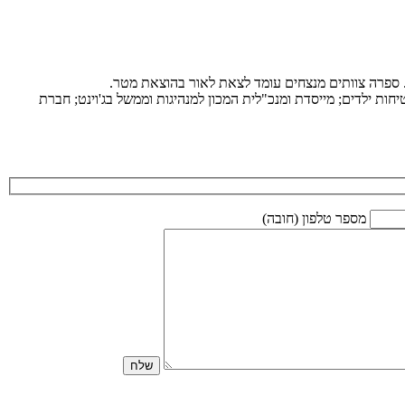
ת. ספרה צוותים מנצחים עומד לצאת לאור בהוצאת מטר.
ות ילדים; מייסדת ומנכ"לית המכון למנהיגות וממשל בג'וינט; חברת
מספר טלפון (חובה)