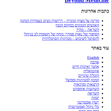
כתבות אחרונות
מדינה על מצוק זכוכית – דרושות נשים בעמדות הנהגה
האנשים הנכונים במקום הנכון
השראה – מהי?
הסיפור של נאות סמדר: כוחה של תשומת לב בניהול
להסתגל לשיבוש – מנהיגות הסתגלותית
עוד באתר
English
אהבה
אושר ואיכות חיים
אקטואליה
הובלת שינויים
המכון למנהיגות וממשל
הרצאות וסדנאות
השקעות אימפקט
השראה
יזמות
ייעוץ אסטרטגי
כלי ניהול ואסטרטגיה