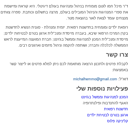
ד”ר מיכל חמו לוטם מומחית בניהול ומנהיגות בעולם דיגיטלי. היא קוראת ומיישמת
את ספרי המנהיגות והניהול המובילים בעולם, מרצה בתשלום וכותבת. ספרה צוותים
מנצחים עומד לצאת לאור בהוצאת מטר.
רופאת ילדים ומומחית בחדשנות רפואית. יזמית ומנהלת - סגנית הנשיא לחדשנות
בקרן המרכז הרפואי שיבא, בעברה מייסדת ומנכ"לית ארגון בטרם לבטיחות ילדים;
מייסדת ומנכ"לית המכון למנהיגות וממשל בג'וינט; חברת המועצה המייעצת לראש
הממשלה לכלכלה וחברה; ושותפה להקמה וניהול מיזמים וארגונים רבים.
צרו קשר
לקבלת פרטים ולתכנון הרצאה מותאמת לכם ניתן למלא פרטים או לייצור קשר
באמצעות:
דוא"ל:
michalhemmo@gmail.com
פעילויות נוספות שלי
המכון למנהיגות וממשל בג'וינט
האגף להתנדבות ופילנתרופיה
חדשנות רפואית
ארגון בטרם לבטיחת ילדים
קליניקה פלוס