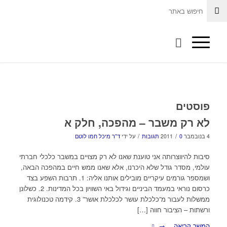
פוסטים
לא רק משבר – מהפכה, חלק א
/
/
4 בנובמבר 2011
0 תגובות
על ידי
ד"ר מיכל חמו לוטם
סיבות להיווצרותה אני טוענת שאנו לא רק מצויים במשבר כלכלי חברתי
עולמי, מסדר גודל שלא היכרנו, אלא שאנו ממש חיים במהפכה הבאה,
ושמספר גורמים עיקריים מובילים אותנו אליה: 1. תרבות השפע בצד
כרסום נוראי במעמד הביניים וגידול באי השוויון בכל המדינות. 2. כשלונן
ממשלות לעבור מ”כלכלת עושר לכלכלת אושר” 3. קידמה טכנולוגית
ורשתות – הציבור חווה […]
המשך קריאה…
→