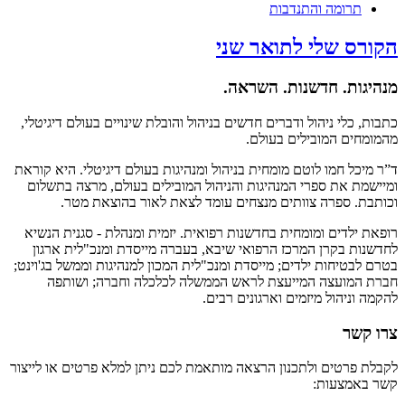
תרומה והתנדבות
ס שלי לתואר שני
ות. חדשנות. השראה.
 כלי ניהול ודברים חדשים בניהול והובלת שינויים בעולם דיגיטלי,
חים המובילים בעולם.
כל חמו לוטם מומחית בניהול ומנהיגות בעולם דיגיטלי. היא קוראת
ת את ספרי המנהיגות והניהול המובילים בעולם, מרצה בתשלום
ת. ספרה צוותים מנצחים עומד לצאת לאור בהוצאת מטר.
ילדים ומומחית בחדשנות רפואית. יזמית ומנהלת - סגנית הנשיא
ת בקרן המרכז הרפואי שיבא, בעברה מייסדת ומנכ"לית ארגון
בטיחות ילדים; מייסדת ומנכ"לית המכון למנהיגות וממשל בג'וינט;
המועצה המייעצת לראש הממשלה לכלכלה וחברה; ושותפה
וניהול מיזמים וארגונים רבים.
שר
פרטים ולתכנון הרצאה מותאמת לכם ניתן למלא פרטים או לייצור
אמצעות: