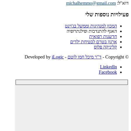
:
michalhemmo@gmail.com
יות נוספות שלי
המכון למנהיגות וממשל בג'וינט
האגף להתנדבות ופילנתרופיה
חדשנות רפואית
ארגון בטרם לבטיחת ילדים
קליניקה פלוס
ד"ר מיכל חמו לוטם
- Developed by
iLogic
LinkedIn
Facebook