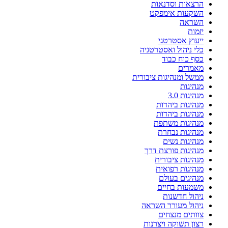
הרצאות וסדנאות
השקעות אימפקט
השראה
יזמות
ייעוץ אסטרטגי
כלי ניהול ואסטרטגיה
כסף כוח כבוד
מאמרים
ממשל ומנהיגות ציבורית
מנהיגות
מנהיגות 3.0
מנהיגות ביהדות
מנהיגות ביהדות
מנהיגות משתפת
מנהיגות נבחרת
מנהיגות נשים
מנהיגות פורצת דרך
מנהיגות ציבורית
מנהיגות רפואית
מנהיגים בעולם
משמעות בחיים
ניהול חדשנות
ניהול מעורר השראה
צוותים מנצחים
רצון תשוקה ויצרנות