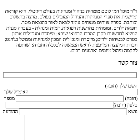
כל חמו לוטם מומחית בניהול ומנהיגות בעולם דיגיטלי. היא קוראת
ת את ספרי המנהיגות והניהול המובילים בעולם, מרצה בתשלום
ת. ספרה צוותים מנצחים עומד לצאת לאור בהוצאת מטר.
ילדים, ומומחית בחדשנות רפואית. יזמית ומנהלת - בעברה סגנית
לחדשנות בקרן המרכז הרפואי שיבא; מייסדת ומנכ"לית ארגון
בטיחות ילדים; מייסדת ומנכ"לית המכון למנהיגות וממשל בג'וינט;
המועצה המייעצת לראש הממשלה לכלכלה וחברה; ושותפה
וניהול מיזמים וארגונים רבים.
שר
לך (חובה)
האימייל שלך
)
מספר
(חובה)
ההודעה