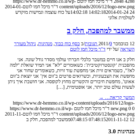
2848
ד"ר מיכל חמו לוטם
https://www.dr-hemmo.co.il/wp-
content/uploads/2016/12/logo-n
ד"ר מיכל חמו לוטם
2014-01-
2014-01-24 14:0
על כוח עוצמה וגמישות מוקדש
ת אלוני
ר למהפכה, חלק ב
0 תגובות
/
/
ב
כסף כוח כבוד
,
מנהיגות
,
ניהול מעורר
ה
/
על ידי
ד"ר מיכל חמו לוטם
אנו חיים במשבר כלכלי חברתי עולמי מסדר גודל שונה. אני
ית ‘קונסטרוקטיבית’: כשאומרים “לא” אני תמיד שואלת “למה
כשמראים זוית אני מחפשת עוד זויות, כשאומרים שחור אני
את הצבעוניות, וכשרואים פרטים ב’זום אין’ אני יוצאת ב’זום
 מחפשת חיבורים והקשרים מחוץ לקופסה. אני חושבת איך ניתן
עולם טוב יותר, אני אופטימית, […]
 קריאה…
→
https://www.dr-hemmo.co.il/wp-content/uploads/2016/12
new.p
ד"ר מיכל חמו לוטם
https://www.dr-hemmo.co.il/wp-
content/uploads/2016/12/logo-n
ד"ר מיכל חמו לוטם
2011-11-
2011-11-12 07:4
ממשבר למהפכה, חלק ב
 3.0