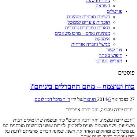
ניהול חדשנות
השראה
פורטלים
רשימת תוכניות מנהיגות
תוכניות צוערים לממשל
תארים במדיניות ציבורית
מנהיגות נשים – מרכז משאבים
אימפקט
ממשל וחברה אזרחית
צור קשר
חיפוש באתר
תפריט
תפריט
ים
ועוצמה – מהם ההבדלים ביניהם?
6 תגובות
/
/
על ידי
ד"ר מיכל חמו לוטם
ירבה עוצמה, חזק ירבה אויבים”…
רבה עוצמה, חזק ירבה אויבים” כוח ועוצמה שתי מילים רבות
, ושני מושגים שונים לחלוטין. למרות ששני המושגים מובחנים הם
לימים ומחזקים האחד את השני. שמונה דברים שרציתם לדעת על
וצמה וכיצד בונים אותם.