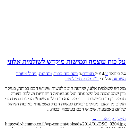
וח עוצמה וגמישות מוקדש לשולמית אלוני
2 תגובות
/
/
ב
כסף כוח כבוד
,
מנהיגות
,
ניהול מעורר
ה
/
על ידי
ד"ר מיכל חמו לוטם
 לשולמית אלוני, שידעה היטב לעשות שימוש חכם בכוחה, בעיקר
הסתמכה על השפעתה ועל עוצמותיה הייחודיות ושילבה בצורה
ין כוח וגמישות…. כי מה הוא כוח בלי גמישות? הרי גם המים הרי
מן האבן. מנהלים יכולים לעשות הבדל משמעותי באיכות הניהול
באמצעות שימוש חכם בעוצמה ובכוח….
 קריאה…
→
https://dr-hemmo.co.il/wp-content/uploads/2014/01/DSC_02