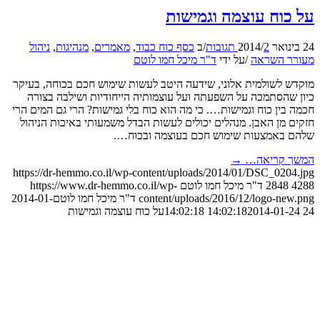
וח עוצמה וגמישות
2 תגובות
/
/
ב
כסף כוח כבוד
,
מאמרים
,
מנהיגות
,
ניהול
 השראה
/
על ידי
ד"ר מיכל חמו לוטם
 לשולמית אלוני, שידעה היטב לעשות שימוש חכם בכוחה, בעיקר
הסתמכה על השפעתה ועל עוצמותיה הייחודיות ושילבה בצורה
ין כוח וגמישות…. כי מה הוא כוח בלי גמישות? הרי גם המים הרי
מן האבן. מנהלים יכולים לעשות הבדל משמעותי באיכות הניהול
באמצעות שימוש חכם בעוצמה ובכוח….
 קריאה…
→
https://dr-hemmo.co.il/wp-content/uploads/2014/01/DSC_02
2848
ד"ר מיכל חמו לוטם
https://www.dr-hemmo.co.il/wp-
content/uploads/2016/12/logo-n
ד"ר מיכל חמו לוטם
2014-01-
2014-01-24 14:0
על כוח עוצמה וגמישות