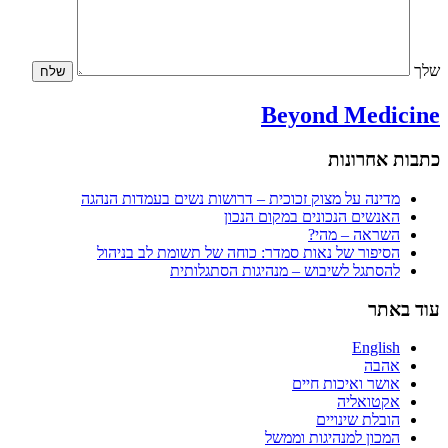
Beyond Medic
 אחרונות
מדינה על מצוק זכוכית – דרושות נשים בעמדות הנהגה
האנשים הנכונים במקום הנכון
השראה – מהי?
הסיפור של נאות סמדר: כוחה של תשומת לב בניהול
להסתגל לשיבוש – מנהיגות הסתגלותית
באתר
English
אהבה
אושר ואיכות חיים
אקטואליה
הובלת שינויים
המכון למנהיגות וממשל