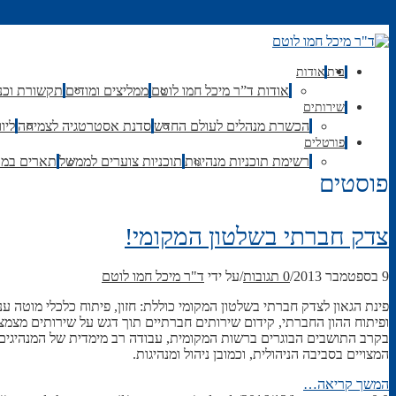
בית
אודות
אודות ד”ר מיכל חמו לוטם
ממליצים ומודים
תקשורת וכנ
שירותים
הכשרת מנהלים לעולם החדש
סדנת אסטרטגיה לצמיחה
ליו
פורטלים
רשימת תוכניות מנהיגות
תוכניות צוערים לממשל
תארים במדי
פוסטים
צדק חברתי בשלטון המקומי!
9 בספטמבר 2013
/
0 תגובות
/
על ידי
ד"ר מיכל חמו לוטם
פינת הגאון לצדק חברתי בשלטון המקומי כוללת: חזון, פיתוח כלכלי מוטה
ופיתוח ההון החברתי, קידום שירותים חברתיים תוך דגש על שירותים מצמצ
בקרב התושבים הבוגרים ברשות המקומית, עבודה רב מימדית של המנהיגים ה
המצויים בסביבה הניהולית, וכמובן ניהול ומנהיגות.
המשך קריאה…