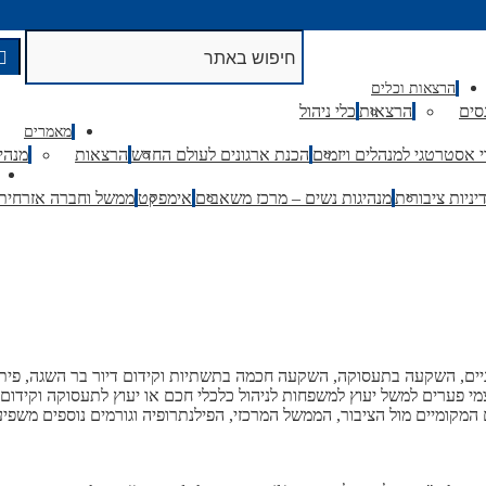
הרצאות וכלים
סים
הרצאות
כלי ניהול
מאמרים
וי אסטרטגי למנהלים ויזמים
הכנת ארגונים לעולם החדש
הרצאות
מנהי
ניות ציבורית
מנהיגות נשים – מרכז משאבים
אימפקט
ממשל וחברה אזרחית
 עניים, השקעה בתעסוקה, השקעה חכמה בתשתיות וקידום דיור בר השגה, פית
מי פערים למשל יעוץ למשפחות לניהול כלכלי חכם או יעוץ לתעסוקה וקידו
מקומיים מול הציבור, הממשל המרכזי, הפילנתרופיה וגורמים נוספים משפיע