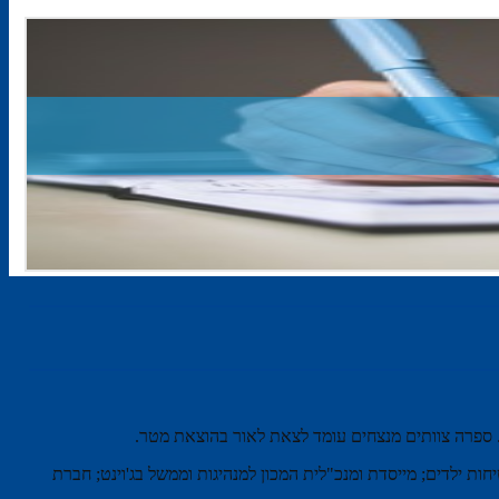
ת. ספרה צוותים מנצחים עומד לצאת לאור בהוצאת מטר.
ות ילדים; מייסדת ומנכ"לית המכון למנהיגות וממשל בג'וינט; חברת