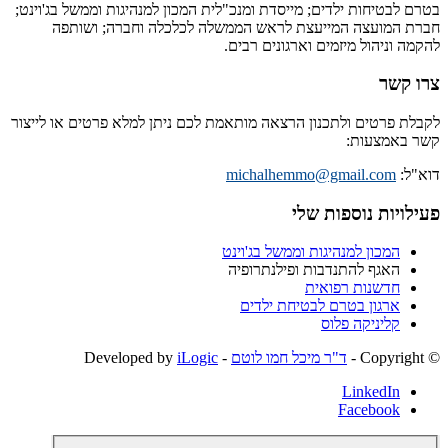
בטרם לבטיחות ילדים; מייסדת ומנכ"לית המכון למנהיגות וממשל בג'וינט;
חברת המועצה המייעצת לראש הממשלה לכלכלה וחברה; ושותפה
להקמה וניהול מיזמים וארגונים רבים.
צרו קשר
לקבלת פרטים ולתכנון הרצאה מותאמת לכם ניתן למלא פרטים או לייצור
קשר באמצעות:
דוא"ל:
michalhemmo@gmail.com
פעילויות נוספות שלי
המכון למנהיגות וממשל בג'וינט
האגף להתנדבות ופילנתרופיה
חדשנות רפואית
ארגון בטרם לבטיחת ילדים
קליניקה פלוס
© ‫Copyright -
ד"ר מיכל חמו לוטם
- Developed by
iLogic
LinkedIn
Facebook