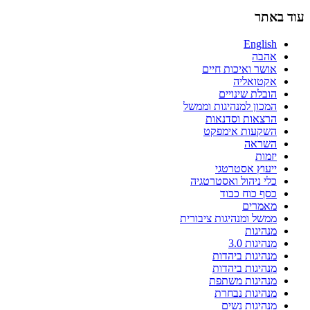
עוד באתר
English
אהבה
אושר ואיכות חיים
אקטואליה
הובלת שינויים
המכון למנהיגות וממשל
הרצאות וסדנאות
השקעות אימפקט
השראה
יזמות
ייעוץ אסטרטגי
כלי ניהול ואסטרטגיה
כסף כוח כבוד
מאמרים
ממשל ומנהיגות ציבורית
מנהיגות
מנהיגות 3.0
מנהיגות ביהדות
מנהיגות ביהדות
מנהיגות משתפת
מנהיגות נבחרת
מנהיגות נשים