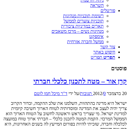
ניהול חדשנות
השראה
פורטלים
רשימת תוכניות מנהיגות
תוכניות צוערים לממשל
תארים במדיניות ציבורית
מנהיגות נשים – מרכז משאבים
אימפקט
ממשל וחברה אזרחית
צור קשר
חיפוש באתר
תפריט
תפריט
פוסטים
קרן אור – מטה לתכנון כלכלי חברתי
20 בדצמבר 2012
0 תגובות
/
/
על ידי
ד"ר מיכל חמו לוטם
ישראל היא מדינה בהתהוות, השלמנו את שלב ההקמה, ובדור הקרוב
צריך יהיה לעצב את המדינה ומוסדותיה לטווח הארוך חשיבה קיומית
למדינת ישראל. מי שצריך בראש וראשונה לחשוב על הטווח הארוך הוא
הממשל המרכזי. הקמת המטה לתכנון כלכלי – חברתי ארוך טווח במועצה
לכלכלה וחברה, שזכיתי להיות בפורום המייעץ לה בשנים האחרונות, היא