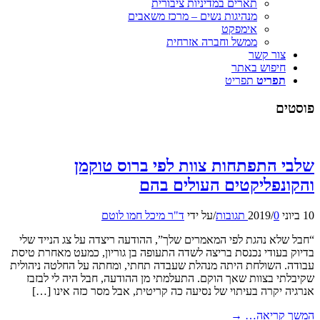
תארים במדיניות ציבורית
מנהיגות נשים – מרכז משאבים
אימפקט
ממשל וחברה אזרחית
צור קשר
חיפוש באתר
תפריט
תפריט
פוסטים
שלבי התפתחות צוות לפי ברוס טוקמן
והקונפליקטים העולים בהם
10 ביוני 2019
0 תגובות
/
/
על ידי
ד"ר מיכל חמו לוטם
“חבל שלא נהגת לפי המאמרים שלך”, ההודעה ריצדה על צג הנייד שלי
בדיוק בעודי נכנסת בריצה לשדה התעופה בן גוריון, כמעט מאחרת טיסת
עבודה. השולחת היתה מנהלת שעבדה תחתי, ומחתה על החלטה ניהולית
שקיבלתי בצוות שאך הוקם. התעלמתי מן ההודעה, חבל היה לי לבזבז
אנרגיה יקרה בעיתוי של נסיעה כה קריטית, אבל מסר כזה אינו […]
המשך קריאה…
→