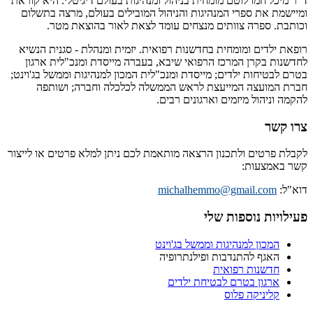
ד”ר מיכל חמו לוטם מומחית בניהול ומנהיגות בעולם דיגיטלי. היא קוראת
ומיישמת את ספרי המנהיגות והניהול המובילים בעולם, מרצה בתשלום
וכותבת. ספרה צוותים מנצחים עומד לצאת לאור בהוצאת מטר.
רופאת ילדים ומומחית בחדשנות רפואית. יזמית ומנהלת - סגנית הנשיא
לחדשנות בקרן המרכז הרפואי שיבא, בעברה מייסדת ומנכ"לית ארגון
בטרם לבטיחות ילדים; מייסדת ומנכ"לית המכון למנהיגות וממשל בג'וינט;
חברת המועצה המייעצת לראש הממשלה לכלכלה וחברה; ושותפה
להקמה וניהול מיזמים וארגונים רבים.
צרו קשר
לקבלת פרטים ולתכנון הרצאה מותאמת לכם ניתן למלא פרטים או לייצור
קשר באמצעות:
דוא"ל:
michalhemmo@gmail.com
פעילויות נוספות שלי
המכון למנהיגות וממשל בג'וינט
האגף להתנדבות ופילנתרופיה
חדשנות רפואית
ארגון בטרם לבטיחת ילדים
קליניקה פלוס