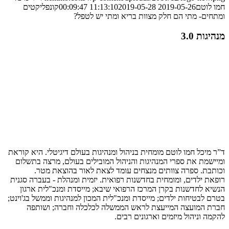
חמו לוטם
2019-05-26 11:13:10
2019-05-28 00:09:47
קונפליקטים
ומתחים- מתי הם חלק מצוות בריא ומתי יש לטפל?
מנהיגות 3.0
ד”ר מיכל חמו לוטם מומחית בניהול ומנהיגות בעולם דיגיטלי. היא קוראת
ומיישמת את ספרי המנהיגות והניהול המובילים בעולם, מרצה בתשלום
וכותבת. ספרה צוותים מנצחים עומד לצאת לאור בהוצאת מטר.
רופאת ילדים, ומומחית בחדשנות רפואית. יזמית ומנהלת - בעברה סגנית
הנשיא לחדשנות בקרן המרכז הרפואי שיבא; מייסדת ומנכ"לית ארגון
בטרם לבטיחות ילדים; מייסדת ומנכ"לית המכון למנהיגות וממשל בג'וינט;
חברת המועצה המייעצת לראש הממשלה לכלכלה וחברה; ושותפה
להקמה וניהול מיזמים וארגונים רבים.