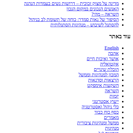
מדינה על מצוק זכוכית – דרושות נשים בעמדות הנהגה
האנשים הנכונים במקום הנכון
השראה – מהי?
הסיפור של נאות סמדר: כוחה של תשומת לב בניהול
להסתגל לשיבוש – מנהיגות הסתגלותית
עוד באתר
English
אהבה
אושר ואיכות חיים
אקטואליה
הובלת שינויים
המכון למנהיגות וממשל
הרצאות וסדנאות
השקעות אימפקט
השראה
יזמות
ייעוץ אסטרטגי
כלי ניהול ואסטרטגיה
כסף כוח כבוד
מאמרים
ממשל ומנהיגות ציבורית
מנהיגות