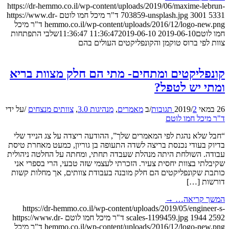
https://dr-hemmo.co.il/wp-content/uploads/2019/06/maxime-lebrun-
5331
3001
703859-unsplash.jpg
ד"ר מיכל חמו לוטם
https://www.dr-
hemmo.co.il/wp-content/uploads/2016/12/logo-new.png
ד"ר מיכל
חמו לוטם
2019-06-10 11:36:47
2019-06-10 11:36:47
שלבי התפתחות
צוות לפי ברוס טוקמן והקונפליקטים העולים בהם
קונפליקטים ומתחים- מתי הם חלק מצוות בריא
ומתי יש לטפל?
26 במאי 2019
2 תגובות
/
/
ב
מאמרים
,
מנהיגות 3.0
,
צוותים מנצחים
/
על ידי
ד"ר מיכל חמו לוטם
“חבל שלא נהגת לפי המאמרים שלך”, ההודעה ריצדה על צג הנייד שלי
בדיוק בעודי נכנסת בריצה לשדה התעופה בן גוריון, כמעט מאחרת טיסת
עבודה. השולחת היתה מנהלת שעבדה תחתי, ומחתה על החלטה ניהולית
שקיבלתי בצוות יחסית צעיר. הזכרתי לעצמי שזה טבעי, הרי בספרי אני
כותבת שקונפליקטים הם חלק מובנה בעבודת צוותים, אך מחלות קשות
דורשות […]
המשך קריאה…
→
https://dr-hemmo.co.il/wp-content/uploads/2019/05/engineer-s-
2592
1944
scales-1199459.jpg
ד"ר מיכל חמו לוטם
https://www.dr-
hemmo.co.il/wp-content/uploads/2016/12/logo-new.png
ד"ר מיכל