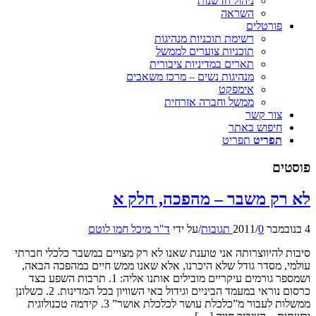
ניהול חדשנות
השראה
פורטלים
רשימת תוכניות מנהיגות
תוכניות צוערים לממשל
תארים במדיניות ציבורית
מנהיגות נשים – מרכז משאבים
אימפקט
ממשל וחברה אזרחית
צור קשר
חיפוש באתר
תפריט
תפריט
פוסטים
לא רק משבר – מהפכה, חלק א
4 בנובמבר 2011
0 תגובות
/
/
על ידי
ד"ר מיכל חמו לוטם
סיבות להיווצרותה אני טוענת שאנו לא רק מצויים במשבר כלכלי חברתי
עולמי, מסדר גודל שלא היכרנו, אלא שאנו ממש חיים במהפכה הבאה,
ושמספר גורמים עיקריים מובילים אותנו אליה: 1. תרבות השפע בצד
כרסום נוראי במעמד הביניים וגידול באי השוויון בכל המדינות. 2. כשלונן
ממשלות לעבור מ”כלכלת עושר לכלכלת אושר” 3. קידמה טכנולוגית