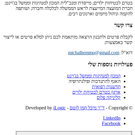
בטרם לבטיחות ילדים; מייסדת ומנכ"לית המכון למנהיגות וממשל בג'וינט;
חברת המועצה המייעצת לראש הממשלה לכלכלה וחברה; ושותפה
להקמה וניהול מיזמים וארגונים רבים.
צרו קשר
לקבלת פרטים ולתכנון הרצאה מותאמת לכם ניתן למלא פרטים או לייצור
קשר באמצעות:
דוא"ל:
michalhemmo@gmail.com
פעילויות נוספות שלי
המכון למנהיגות וממשל בג'וינט
האגף להתנדבות ופילנתרופיה
חדשנות רפואית
ארגון בטרם לבטיחת ילדים
קליניקה פלוס
© ‫Copyright -
ד"ר מיכל חמו לוטם
- Developed by
iLogic
LinkedIn
Facebook