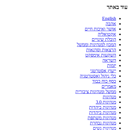
עוד באתר
English
אהבה
אושר ואיכות חיים
אקטואליה
הובלת שינויים
המכון למנהיגות וממשל
הרצאות וסדנאות
השקעות אימפקט
השראה
יזמות
ייעוץ אסטרטגי
כלי ניהול ואסטרטגיה
כסף כוח כבוד
מאמרים
ממשל ומנהיגות ציבורית
מנהיגות
מנהיגות 3.0
מנהיגות ביהדות
מנהיגות ביהדות
מנהיגות משתפת
מנהיגות נבחרת
מנהיגות נשים