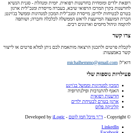
רופאת ילדים ומומחית בחדשנות רפואית. יזמית ומנהלת - סגנית הנשיא
לחדשנות בקרן המרכז הרפואי שיבא, בעברה מייסדת ומנכ"לית ארגון
בטרם לבטיחות ילדים; מייסדת ומנכ"לית המכון למנהיגות וממשל בג'וינט;
חברת המועצה המייעצת לראש הממשלה לכלכלה וחברה; ושותפה
להקמה וניהול מיזמים וארגונים רבים.
צרו קשר
לקבלת פרטים ולתכנון הרצאה מותאמת לכם ניתן למלא פרטים או לייצור
קשר באמצעות:
דוא"ל:
michalhemmo@gmail.com
פעילויות נוספות שלי
המכון למנהיגות וממשל בג'וינט
האגף להתנדבות ופילנתרופיה
חדשנות רפואית
ארגון בטרם לבטיחת ילדים
קליניקה פלוס
© ‫Copyright -
ד"ר מיכל חמו לוטם
- Developed by
iLogic
LinkedIn
Facebook