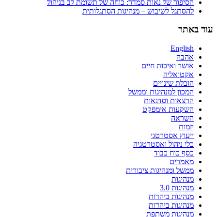
הסיפור של נאות סמדר: כוחה של תשומת לב בניהול
להסתגל לשיבוש – מנהיגות הסתגלותית
עוד באתר
English
אהבה
אושר ואיכות חיים
אקטואליה
הובלת שינויים
המכון למנהיגות וממשל
הרצאות וסדנאות
השקעות אימפקט
השראה
יזמות
ייעוץ אסטרטגי
כלי ניהול ואסטרטגיה
כסף כוח כבוד
מאמרים
ממשל ומנהיגות ציבורית
מנהיגות
מנהיגות 3.0
מנהיגות ביהדות
מנהיגות ביהדות
מנהיגות משתפת