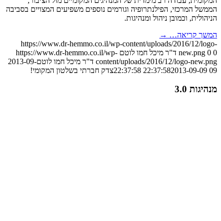
המקומית, עבודה רב מימדית של המנהיגים המקומיים מול הציבור,
הממשל המרכזי, הפילנתרופיה וגורמים נוספים משפיעים המצויים בסביבה
הניהולית, וכמובן ניהול ומנהיגות.
המשך קריאה…
→
https://www.dr-hemmo.co.il/wp-content/uploads/2016/12/logo-
0
0
new.png
ד"ר מיכל חמו לוטם
https://www.dr-hemmo.co.il/wp-
content/uploads/2016/12/logo-new.png
ד"ר מיכל חמו לוטם
2013-09-
09 22:37:58
2013-09-09 22:37:58
צדק חברתי בשלטון המקומי!
מנהיגות 3.0