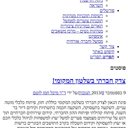
ניהול חדשנות
השראה
פורטלים
רשימת תוכניות מנהיגות
תוכניות צוערים לממשל
תארים במדיניות ציבורית
מנהיגות נשים – מרכז משאבים
אימפקט
ממשל וחברה אזרחית
צור קשר
חיפוש באתר
תפריט
תפריט
פוסטים
צדק חברתי בשלטון המקומי!
9 בספטמבר 2013
0 תגובות
/
/
על ידי
ד"ר מיכל חמו לוטם
פינת הגאון לצדק חברתי בשלטון המקומי כוללת: חזון, פיתוח כלכלי מוטה
עניים, השקעה בתעסוקה, השקעה חכמה בתשתיות וקידום דיור בר
השגה, פיתוח קהילתי ופיתוח ההון החברתי, קידום שירותים חברתיים תוך
דגש על שירותים מצמצמי פערים למשל יעוץ למשפחות לניהול כלכלי חכם
או יעוץ לתעסוקה וקידום השכלה בקרב התושבים הבוגרים ברשות