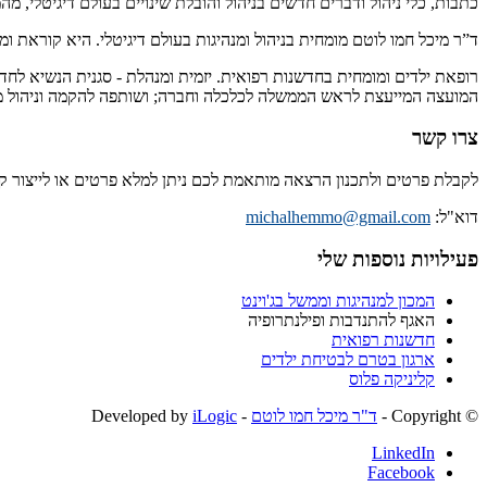
כתבות, כלי ניהול ודברים חדשים בניהול והובלת שינויים בעולם דיגיטלי, מ
ד”ר מיכל חמו לוטם מומחית בניהול ומנהיגות בעולם דיגיטלי. היא קוראת 
רופאת ילדים ומומחית בחדשנות רפואית. יזמית ומנהלת - סגנית הנשיא לחד
המועצה המייעצת לראש הממשלה לכלכלה וחברה; ושותפה להקמה וניהול מיז
צרו קשר
לקבלת פרטים ולתכנון הרצאה מותאמת לכם ניתן למלא פרטים או לייצור 
דוא"ל:
michalhemmo@gmail.com
פעילויות נוספות שלי
המכון למנהיגות וממשל בג'וינט
האגף להתנדבות ופילנתרופיה
חדשנות רפואית
ארגון בטרם לבטיחת ילדים
קליניקה פלוס
© ‫Copyright -
ד"ר מיכל חמו לוטם
- Developed by
iLogic
LinkedIn
Facebook