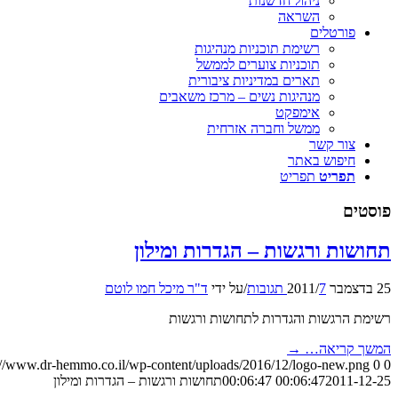
ניהול חדשנות
השראה
פורטלים
רשימת תוכניות מנהיגות
תוכניות צוערים לממשל
תארים במדיניות ציבורית
מנהיגות נשים – מרכז משאבים
אימפקט
ממשל וחברה אזרחית
צור קשר
חיפוש באתר
תפריט
תפריט
פוסטים
תחושות ורגשות – הגדרות ומילון
25 בדצמבר 2011
7 תגובות
/
/
על ידי
ד"ר מיכל חמו לוטם
רשימת הרגשות והגדרות לתחושות ורגשות
המשך קריאה…
→
://www.dr-hemmo.co.il/wp-content/uploads/2016/12/logo-new.png
0
0
2011-12-25 00:06:47
00:06:47
תחושות ורגשות – הגדרות ומילון