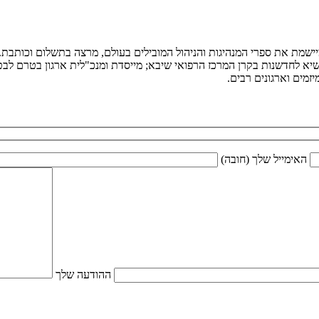
ומיישמת את ספרי המנהיגות והניהול המובילים בעולם, מרצה בתשלום וכותב
יא לחדשנות בקרן המרכז הרפואי שיבא; מייסדת ומנכ"לית ארגון בטרם לבטיח
מים וארגונים רבים.
האימייל שלך (חובה)
ההודעה שלך