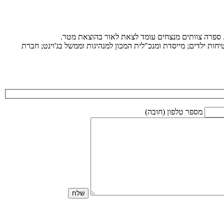
ת. ספרה צוותים מנצחים עומד לצאת לאור בהוצאת מטר.
ות ילדים; מייסדת ומנכ"לית המכון למנהיגות וממשל בג'וינט; חברת
מספר טלפון (חובה)