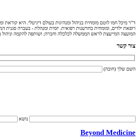
ד”ר מיכל חמו לוטם מומחית בניהול ומנהיגות בעולם דיגיטלי. היא קוראת 
רופאת ילדים, ומומחית בחדשנות רפואית. יזמית ומנהלת - בעברה סגנית הנש
המועצה המייעצת לראש הממשלה לכלכלה וחברה; ושותפה להקמה וניהול מיז
צור קשר
השם שלך (חובה)
נושא
Beyond Medicine