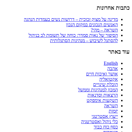
כתבות אחרונות
מדינה על מצוק זכוכית – דרושות נשים בעמדות הנהגה
האנשים הנכונים במקום הנכון
השראה – מהי?
הסיפור של נאות סמדר: כוחה של תשומת לב בניהול
להסתגל לשיבוש – מנהיגות הסתגלותית
עוד באתר
English
אהבה
אושר ואיכות חיים
אקטואליה
הובלת שינויים
המכון למנהיגות וממשל
הרצאות וסדנאות
השקעות אימפקט
השראה
יזמות
ייעוץ אסטרטגי
כלי ניהול ואסטרטגיה
כסף כוח כבוד