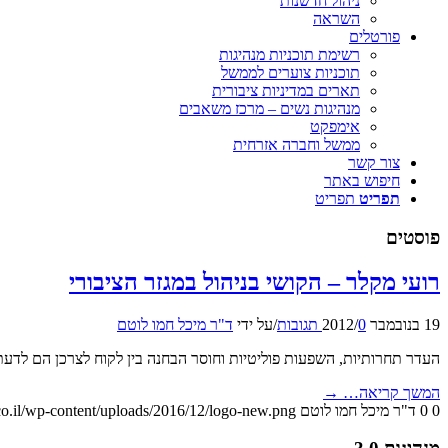
ניהול חדשנות
השראה
פורטלים
רשימת תוכניות מנהיגות
תוכניות צוערים לממשל
תארים במדיניות ציבורית
מנהיגות נשים – מרכז משאבים
אימפקט
ממשל וחברה אזרחית
צור קשר
חיפוש באתר
תפריט
תפריט
פוסטים
רועי מקלר – הקושי בניהול במגזר הציבורי
19 בנובמבר 2012
0 תגובות
/
/
על ידי
ד"ר מיכל חמו לוטם
העדר תחרותיות, השפעות פוליטיות וחוסר הבחנה בין לקוח לצרכן הם לדעת
המשך קריאה…
→
0
0
ד"ר מיכל חמו לוטם
o.il/wp-content/uploads/2016/12/logo-new.png