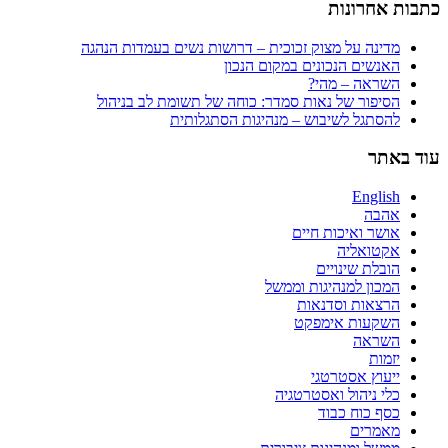
כתבות אחרונות
מדינה על מצוק זכוכית – דרושות נשים בעמדות הנהגה
האנשים הנכונים במקום הנכון
השראה – מהי?
הסיפור של נאות סמדר: כוחה של תשומת לב בניהול
להסתגל לשיבוש – מנהיגות הסתגלותית
עוד באתר
English
אהבה
אושר ואיכות חיים
אקטואליה
הובלת שינויים
המכון למנהיגות וממשל
הרצאות וסדנאות
השקעות אימפקט
השראה
יזמות
ייעוץ אסטרטגי
כלי ניהול ואסטרטגיה
כסף כוח כבוד
מאמרים