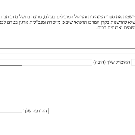
ומיישמת את ספרי המנהיגות והניהול המובילים בעולם, מרצה בתשלום וכותב
יא לחדשנות בקרן המרכז הרפואי שיבא; מייסדת ומנכ"לית ארגון בטרם לבטיח
מים וארגונים רבים.
האימייל שלך (חובה)
ההודעה שלך