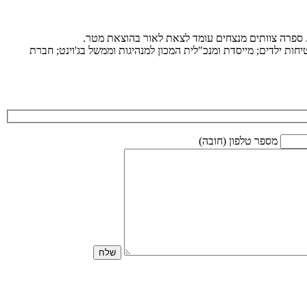
ת. ספרה צוותים מנצחים עומד לצאת לאור בהוצאת מטר.
ות ילדים; מייסדת ומנכ"לית המכון למנהיגות וממשל בג'וינט; חברת
מספר טלפון (חובה)