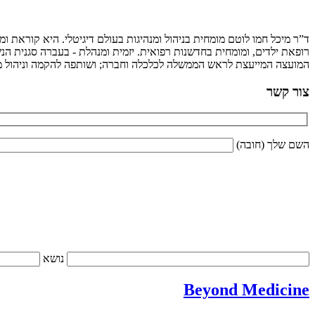
ד”ר מיכל חמו לוטם מומחית בניהול ומנהיגות בעולם דיגיטלי. היא קוראת 
רופאת ילדים, ומומחית בחדשנות רפואית. יזמית ומנהלת - בעברה סגנית הנש
המועצה המייעצת לראש הממשלה לכלכלה וחברה; ושותפה להקמה וניהול מיז
צור קשר
השם שלך (חובה)
נושא
Beyond Medicine