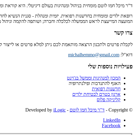
ד”ר מיכל חמו לוטם מומחית בניהול ומנהיגות בעולם דיגיטלי. היא קוראת 
רופאת ילדים ומומחית בחדשנות רפואית. יזמית ומנהלת - סגנית הנשיא לחד
המועצה המייעצת לראש הממשלה לכלכלה וחברה; ושותפה להקמה וניהול מיז
צרו קשר
לקבלת פרטים ולתכנון הרצאה מותאמת לכם ניתן למלא פרטים או לייצור 
דוא"ל:
michalhemmo@gmail.com
פעילויות נוספות שלי
המכון למנהיגות וממשל בג'וינט
האגף להתנדבות ופילנתרופיה
חדשנות רפואית
ארגון בטרם לבטיחת ילדים
קליניקה פלוס
© ‫Copyright -
ד"ר מיכל חמו לוטם
- Developed by
iLogic
LinkedIn
Facebook