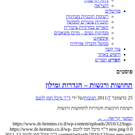
ניהול חדשנות
השראה
פורטלים
רשימת תוכניות מנהיגות
תוכניות צוערים לממשל
תארים במדיניות ציבורית
מנהיגות נשים – מרכז משאבים
אימפקט
ממשל וחברה אזרחית
צור קשר
חיפוש באתר
תפריט
תפריט
פוסטים
תחושות ורגשות – הגדרות ומילון
25 בדצמבר 2011
7 תגובות
/
/
על ידי
ד"ר מיכל חמו לוטם
רשימת הרגשות והגדרות לתחושות ורגשות
המשך קריאה…
→
https://www.dr-hemmo.co.il/wp-content/uploads/2016/12/logo-
0
0
new.png
ד"ר מיכל חמו לוטם
https://www.dr-hemmo.co.il/wp-
content/uploads/2016/12/logo-new.png
ד"ר מיכל חמו לוטם
2011-12-