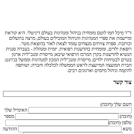
ד”ר מיכל חמו לוטם מומחית בניהול ומנהיגות בעולם דיגיטלי. היא קוראת
ומיישמת את ספרי המנהיגות והניהול המובילים בעולם, מרצה בתשלום
וכותבת. ספרה צוותים מנצחים עומד לצאת לאור בהוצאת מטר.
רופאת ילדים, ומומחית בחדשנות רפואית. יזמית ומנהלת - בעברה סגנית
הנשיא לחדשנות בקרן המרכז הרפואי שיבא; מייסדת ומנכ"לית ארגון
בטרם לבטיחות ילדים; מייסדת ומנכ"לית המכון למנהיגות וממשל בג'וינט;
חברת המועצה המייעצת לראש הממשלה לכלכלה וחברה; ושותפה
להקמה וניהול מיזמים וארגונים רבים.
צור קשר
השם שלך (חובה)
האימייל שלך
(חובה)
מספר
טלפון (חובה)
נושא
ההודעה