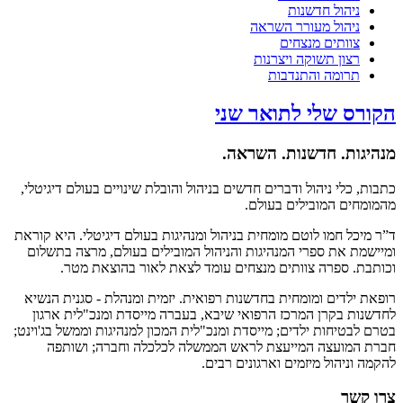
ניהול חדשנות
ניהול מעורר השראה
צוותים מנצחים
רצון תשוקה ויצרנות
תרומה והתנדבות
הקורס שלי לתואר שני
מנהיגות. חדשנות. השראה.
כתבות, כלי ניהול ודברים חדשים בניהול והובלת שינויים בעולם דיגיטלי,
מהמומחים המובילים בעולם.
ד”ר מיכל חמו לוטם מומחית בניהול ומנהיגות בעולם דיגיטלי. היא קוראת
ומיישמת את ספרי המנהיגות והניהול המובילים בעולם, מרצה בתשלום
וכותבת. ספרה צוותים מנצחים עומד לצאת לאור בהוצאת מטר.
רופאת ילדים ומומחית בחדשנות רפואית. יזמית ומנהלת - סגנית הנשיא
לחדשנות בקרן המרכז הרפואי שיבא, בעברה מייסדת ומנכ"לית ארגון
בטרם לבטיחות ילדים; מייסדת ומנכ"לית המכון למנהיגות וממשל בג'וינט;
חברת המועצה המייעצת לראש הממשלה לכלכלה וחברה; ושותפה
להקמה וניהול מיזמים וארגונים רבים.
צרו קשר