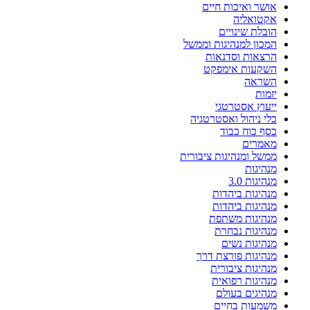
אושר ואיכות חיים
אקטואליה
הובלת שינויים
המכון למנהיגות וממשל
הרצאות וסדנאות
השקעות אימפקט
השראה
יזמות
ייעוץ אסטרטגי
כלי ניהול ואסטרטגיה
כסף כוח כבוד
מאמרים
ממשל ומנהיגות ציבורית
מנהיגות
מנהיגות 3.0
מנהיגות ביהדות
מנהיגות ביהדות
מנהיגות משתפת
מנהיגות נבחרת
מנהיגות נשים
מנהיגות פורצת דרך
מנהיגות ציבורית
מנהיגות רפואית
מנהיגים בעולם
משמעות בחיים