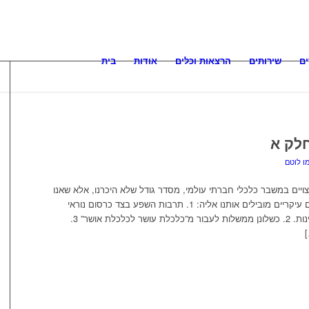
ם
שירותים
הרצאות וכלים
אודות
בית
לק א
ו לוטם
צויים במשבר כלכלי חברתי עולמי, מסדר גודל שלא היכרנו, אלא שאנו
ממש חיים במהפכה הבאה, ושמספר גורמים עיקריים מובילים אותנו אליה: 1. תרבות השפע בצד כרסום נוראי
במעמד הביניים וגידול באי השוויון בכל המדינות. 2. כשלונן ממשלות לעבור מ”כלכלת עושר לכלכלת אושר” 3.
]