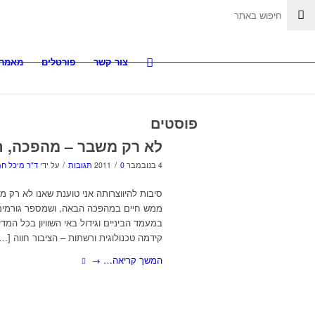
צור קשר
פורטלים
מאמרי
פוסטים
לא רק משבר – מהפכה, ח
/
/
4 בנובמבר 2011
0 תגובות
על ידי
ד"ר מיכל חמ
סיבות להיווצרותה אני טוענת שאנו לא רק מ
קידמה טכנולוגית ורשתות – הציבור חווה […
המשך קריאה…
→