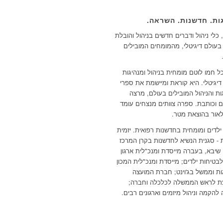
ות. חדשנות. השראה.
כלי ניהול ודברים חדשים בניהול והובלת
 בעולם דיגיטלי, מהמומחים המובילים
ל חמו לוטם מומחית בניהול ומנהיגות
דיגיטלי. היא קוראת ומיישמת את ספרי
ות והניהול המובילים בעולם, מרצה
 וכותבת. ספרה צוותים מנצחים עומד
אור בהוצאת מטר.
ילדים ומומחית בחדשנות רפואית. יזמית
 - סגנית הנשיא לחדשנות בקרן המרכז
 שיבא, בעברה מייסדת ומנכ"לית ארגון
בטיחות ילדים; מייסדת ומנכ"לית המכון
ות וממשל בג'וינט; חברת המועצה
ת לראש הממשלה לכלכלה וחברה;
להקמה וניהול מיזמים וארגונים רבים.