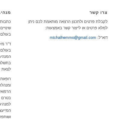
צרו קשר
מנהיג
לקבלת פרטים ולתכנון הרצאה מותאמת לכם ניתן
כתבות, 
למלא פרטים או לייצור קשר באמצעות:
שינויים
בעולם.
דוא"ל:
michalhemmo@gmail.com
ד”ר מיכ
בעולם 
המנהיג
בתשלום
לצאת ל
רופאת 
ומנהלת
הרפואי
בטרם ל
למנהיג
המייעצ
ושותפה 