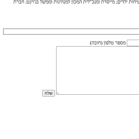
ות ילדים; מייסדת ומנכ"לית המכון למנהיגות וממשל בג'וינט; חברת
מספר טלפון (חובה)