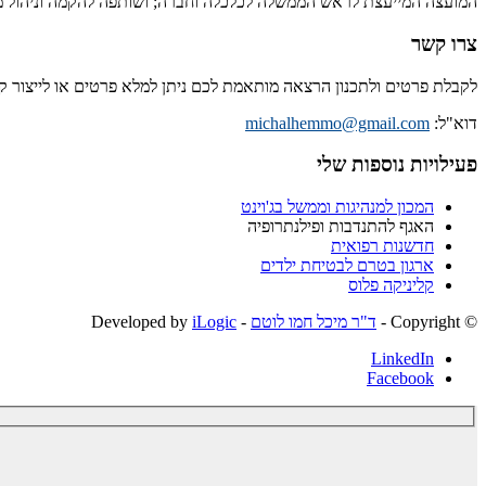
המועצה המייעצת לראש הממשלה לכלכלה וחברה; ושותפה להקמה וניהול מיז
צרו קשר
לקבלת פרטים ולתכנון הרצאה מותאמת לכם ניתן למלא פרטים או לייצור 
דוא"ל:
michalhemmo@gmail.com
פעילויות נוספות שלי
המכון למנהיגות וממשל בג'וינט
האגף להתנדבות ופילנתרופיה
חדשנות רפואית
ארגון בטרם לבטיחת ילדים
קליניקה פלוס
© ‫Copyright -
ד"ר מיכל חמו לוטם
- Developed by
iLogic
LinkedIn
Facebook