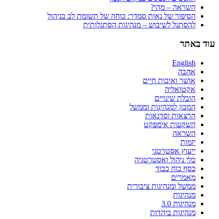
השראה – מהי?
הסיפור של נאות סמדר: כוחה של תשומת לב בניהול
להסתגל לשיבוש – מנהיגות הסתגלותית
עוד באתר
English
אהבה
אושר ואיכות חיים
אקטואליה
הובלת שינויים
המכון למנהיגות וממשל
הרצאות וסדנאות
השקעות אימפקט
השראה
יזמות
ייעוץ אסטרטגי
כלי ניהול ואסטרטגיה
כסף כוח כבוד
מאמרים
ממשל ומנהיגות ציבורית
מנהיגות
מנהיגות 3.0
מנהיגות ביהדות