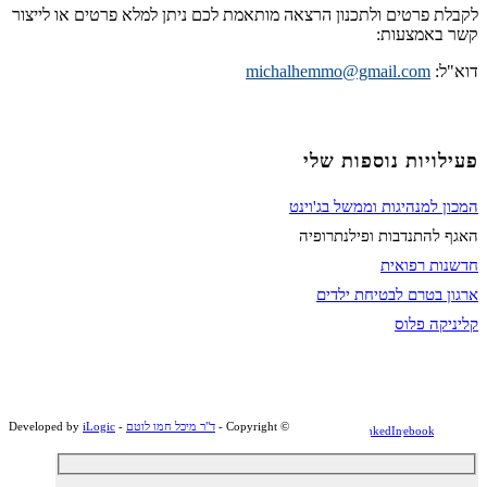
לקבלת פרטים ולתכנון הרצאה מותאמת לכם ניתן למלא פרטים או לייצור
קשר באמצעות:
דוא"ל:
michalhemmo@gmail.com
פעילויות נוספות שלי
המכון למנהיגות וממשל בג'וינט
האגף להתנדבות ופילנתרופיה
חדשנות רפואית
ארגון בטרם לבטיחת ילדים
קליניקה פלוס
© ‫Copyright -
ד"ר מיכל חמו לוטם
- Developed by
iLogic
LinkedIn
Facebook