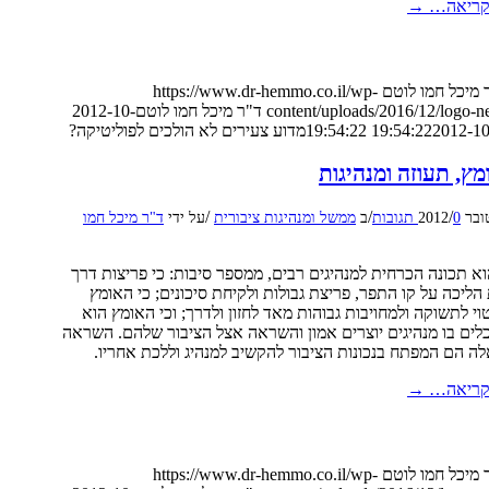
קריאה…
→
 מיכל חמו לוטם
https://www.dr-hemmo.co.il/wp-
content/uploads/2016/12/logo-
ד"ר מיכל חמו לוטם
2012-10-
2012-10-11 19
מדוע צעירים לא הולכים לפוליטיקה?
מץ, תעוזה ומנהיגות
/
/
/
0 תגובות
ב
ממשל ומנהיגות ציבורית
על ידי
ד"ר מיכל חמו
א תכונה הכרחית למנהיגים רבים, ממספר סיבות: כי פריצות דרך
הליכה על קו התפר, פריצת גבולות ולקיחת סיכונים; כי האומץ
וי לתשוקה ולמחויבות גבוהות מאד לחזון ולדרך; וכי האומץ הוא
ים בו מנהיגים יוצרים אמון והשראה אצל הציבור שלהם. השראה
לה הם המפתח בנכונות הציבור להקשיב למנהיג וללכת אחריו.
קריאה…
→
 מיכל חמו לוטם
https://www.dr-hemmo.co.il/wp-