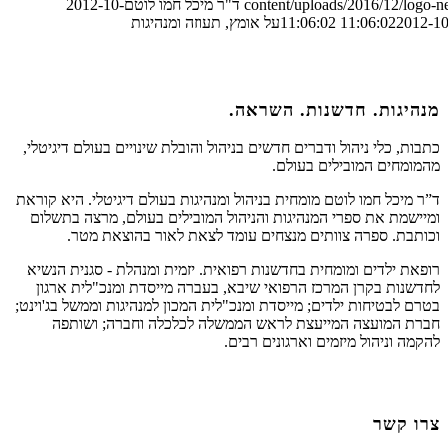
content/uploads/2016/12/logo-
ד"ר מיכל חמו לוטם
2012-10-
2012-10-05 11
על אומץ, תעוזה ומנהיגות
מנהיגות. חדשנות. השראה.
כתבות, כלי ניהול ודברים חדשים בניהול והובלת שינויים בעולם דיגיטלי,
מהמומחים המובילים בעולם.
ד”ר מיכל חמו לוטם מומחית בניהול ומנהיגות בעולם דיגיטלי. היא קוראת
ומיישמת את ספרי המנהיגות והניהול המובילים בעולם, מרצה בתשלום
וכותבת. ספרה צוותים מנצחים עומד לצאת לאור בהוצאת מטר.
רופאת ילדים ומומחית בחדשנות רפואית. יזמית ומנהלת - סגנית הנשיא
לחדשנות בקרן המרכז הרפואי שיבא, בעברה מייסדת ומנכ"לית ארגון
בטרם לבטיחות ילדים; מייסדת ומנכ"לית המכון למנהיגות וממשל בג'וינט;
חברת המועצה המייעצת לראש הממשלה לכלכלה וחברה; ושותפה
להקמה וניהול מיזמים וארגונים רבים.
צרו קשר