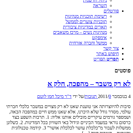
ניהול חדשנות
השראה
פורטלים
רשימת תוכניות מנהיגות
תוכניות צוערים לממשל
תארים במדיניות ציבורית
מנהיגות נשים – מרכז משאבים
אימפקט
ממשל וחברה אזרחית
צור קשר
חיפוש באתר
תפריט
תפריט
פוסטים
לא רק משבר – מהפכה, חלק א
4 בנובמבר 2011
0 תגובות
/
/
על ידי
ד"ר מיכל חמו לוטם
סיבות להיווצרותה אני טוענת שאנו לא רק מצויים במשבר כלכלי חברתי
עולמי, מסדר גודל שלא היכרנו, אלא שאנו ממש חיים במהפכה הבאה,
ושמספר גורמים עיקריים מובילים אותנו אליה: 1. תרבות השפע בצד
כרסום נוראי במעמד הביניים וגידול באי השוויון בכל המדינות. 2. כשלונן
ממשלות לעבור מ”כלכלת עושר לכלכלת אושר” 3. קידמה טכנולוגית