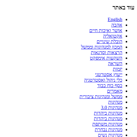
עוד באתר
English
אהבה
אושר ואיכות חיים
אקטואליה
הובלת שינויים
המכון למנהיגות וממשל
הרצאות וסדנאות
השקעות אימפקט
השראה
יזמות
ייעוץ אסטרטגי
כלי ניהול ואסטרטגיה
כסף כוח כבוד
מאמרים
ממשל ומנהיגות ציבורית
מנהיגות
מנהיגות 3.0
מנהיגות ביהדות
מנהיגות ביהדות
מנהיגות משתפת
מנהיגות נבחרת
מנהיגות נשים