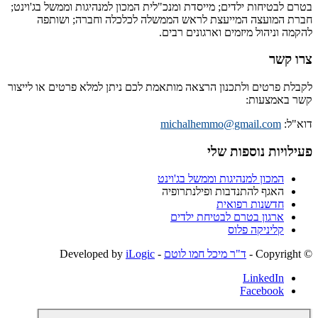
בטרם לבטיחות ילדים; מייסדת ומנכ"לית המכון למנהיגות וממשל בג'וינט;
חברת המועצה המייעצת לראש הממשלה לכלכלה וחברה; ושותפה
להקמה וניהול מיזמים וארגונים רבים.
צרו קשר
לקבלת פרטים ולתכנון הרצאה מותאמת לכם ניתן למלא פרטים או לייצור
קשר באמצעות:
דוא"ל:
michalhemmo@gmail.com
פעילויות נוספות שלי
המכון למנהיגות וממשל בג'וינט
האגף להתנדבות ופילנתרופיה
חדשנות רפואית
ארגון בטרם לבטיחת ילדים
קליניקה פלוס
© ‫Copyright -
ד"ר מיכל חמו לוטם
- Developed by
iLogic
LinkedIn
Facebook