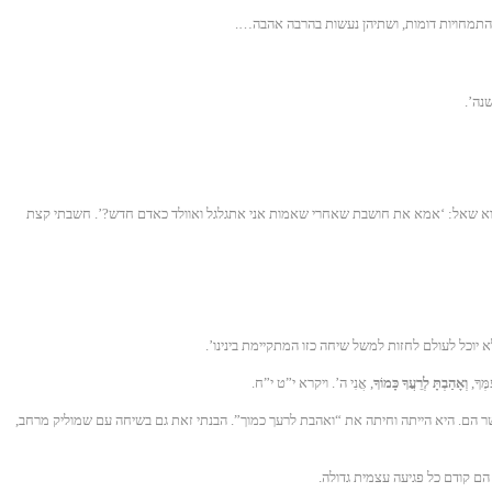
 התמחויות דומות, ושתיהן נעשות בהרבה אהבה….
נה’.
 מספק דקות הוא שאל: ‘אמא את חושבת שאחרי שאמות אני אתגלגל ואוולד כאדם חדש?’. חשבתי קצת
 יוכל לעולם לחזות למשל שיחה כזו המתקיימת בינינו’.
ּךָ,
וְאָהַבְתָּ לְרֵעֲךָ כָּמוֹךָ
, אֲנִי ה’. ויקרא י”ט י”ח.
ר הם. היא הייתה וחיתה את “ואהבת לרעך כמוך”. הבנתי זאת גם בשיחה עם שמוליק מרחב,
 הם קודם כל פגיעה עצמית גדולה.