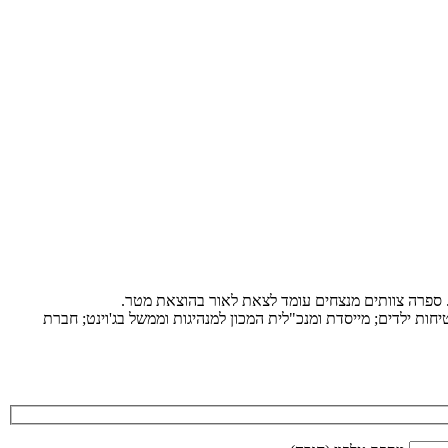
ת. ספרה צוותים מנצחים עומד לצאת לאור בהוצאת מטר.
ות ילדים; מייסדת ומנכ"לית המכון למנהיגות וממשל בג'וינט; חברת