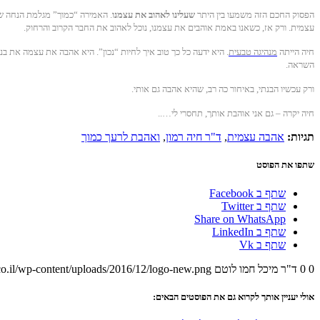
הפסוק החכם הזה משמעו בין היתר
שעלינו לאהוב את עצמנו
. האמירה “כמוך” מגלמת הנחה שאנ
עצמית. ורק אז, כשאנו באמת אוהבים את עצמנו, נוכל לאהוב את החבר הקרוב והרחוק.
חיה הייתה
מנהיגה טבעית
. היא ידעה כל כך טוב איך לחיות “נכון”. היא אהבה את עצמה את ב
השראה.
ורק עכשיו הבנתי, באיחור כה רב, שהיא אהבה גם אותי.
חיה יקרה – גם אני אוהבת אותך, תחסרי לי…..
תגיות:
אהבה עצמית
,
ד"ר חיה רמון
,
ואהבת לרעך כמוך
שתפו את הפוסט
שתף ב Facebook
שתף ב Twitter
Share on WhatsApp
שתף ב LinkedIn
שתף ב Vk
0
0
ד"ר מיכל חמו לוטם
o.il/wp-content/uploads/2016/12/logo-new.png
אולי יעניין אותך לקרוא גם את הפוסטים הבאים: