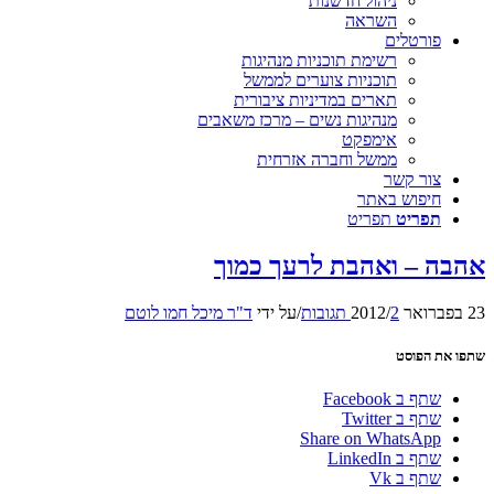
ניהול חדשנות
השראה
פורטלים
רשימת תוכניות מנהיגות
תוכניות צוערים לממשל
תארים במדיניות ציבורית
מנהיגות נשים – מרכז משאבים
אימפקט
ממשל וחברה אזרחית
צור קשר
חיפוש באתר
תפריט
תפריט
אהבה – ואהבת לרעך כמוך
23 בפברואר 2012
2 תגובות
/
/
על ידי
ד"ר מיכל חמו לוטם
שתפו את הפוסט
שתף ב Facebook
שתף ב Twitter
Share on WhatsApp
שתף ב LinkedIn
שתף ב Vk