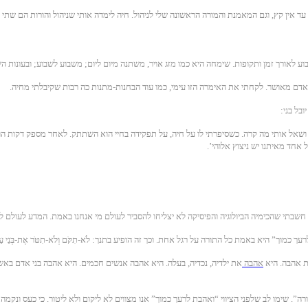
ד אין קץ, וגם המאמנת והמורה הראשונה שלי לניהול. חיה לימדה אותי שניהול והורות הם שתי
ע לאורך זמן ותקופות. שימחה היא כמו מזג אויר, משתנה מיום ליום; משבוע לשבוע; ובעונות הש
בל בני:
י, ראה את הדמעות בעיני ושאל אותי מה קרה. כשסיפרתי לו על חיה, על תפקידה בחיי הוא השתתק. לאחר
ל אחד מאיתנו יש ניצוץ אלוהי’.
חשבתי שהכימיה הביולוגיה והפיסיקה לא יצליחו להסביר לעולם מי אנחנו באמת. המדע לעולם לא
מוך” היא באמת כל התורה על רגל אחת. וכך זה הופיע בתנך: לֹא-תִקֹּם וְלֹא-תִטֹּר אֶת-בְּנֵי עַמֶ
ת אהבה. היא
אהבה
את ילדיה, נכדיה, בעלה. היא אהבה אנשים חכמים. היא אהבה בני אדם באש
”. שימו לב שלפני הציווי “ואהבת לרעך כמוך” אנו מצווים לא ליקום ולא ליטור. כי כעס ונקמה