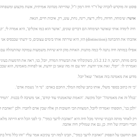
פוסט זה מוקדש לזכרה של ד”ר חיה רמון ז”ל, שהייתה מנהיגה אמיתית, אשת מקצוע ומשפחה ע
אושר:
שימחה, חדווה, גילה, דיצה, רינה, נחת, עונג, רון, איכות חיים, הנאה.
חיה לימדה אותי שאושר ושימחה הם דברים שונים, ‘אושר הוא כמו אקלים’, היא אמרה לי, ‘קבו
אהבתי את ההבחנה (distinction) הזו, היא שירתה אותי בימים עצובים, כי ידעתי שבבסיס אני אדם מאושר. לקחתי את האימרה הזו עימי, כמו עוד הבחנות-מתנות כה רבות שקיבלתי מחיה.
אפילו במותה חיה נתנה לי כמה מתנות. האחת מהן היא שיחת משמעות עמוקה שהתנהלה עם יו
ביום מותה, רביעי, ה 15.2.12, כשקיבלתי את הבשורה המרה, יובל, בנ
ואמרתי לו: ‘יובלי, זאת איני יודעת. יחד עם זה מה שאני כן יודעת, או לפחות מאמינה, הוא שבכ
מדוע את מאמינה בזה אמא?’ שאל יובל.
‘כי זה כתוב בספר משלי, אותו כתב שלמה המלך, החכם באדם: “נר ה’ נשמת אדם’.
‘בגלל זה את מאמינה?’ יובל מקשה. ‘האמת שהאמנתי עוד קודם’, אני משיבה לו בכנות. ‘תמיד 
‘ולכן בני’, הוספתי ואמרתי ליובל, המצוות הכי חשובות הן אלה שבין אדם לחברו. ולכן “ואהבת לרעך כ
רק לאחר מותה הבנתי שיותר מכל חיה היא “ואהבת לרעך כמוך”. כי לפני הכל היא הייתה מלא
חברי וחברה של חיה. כן, גם את שמוליק חיה אהבה.
אם תחשבו על הפסוק “ואהבת לרעך כמוך”, תבינו למה רבי עקיבא אמר עליו “זהו כלל גדול בתורה