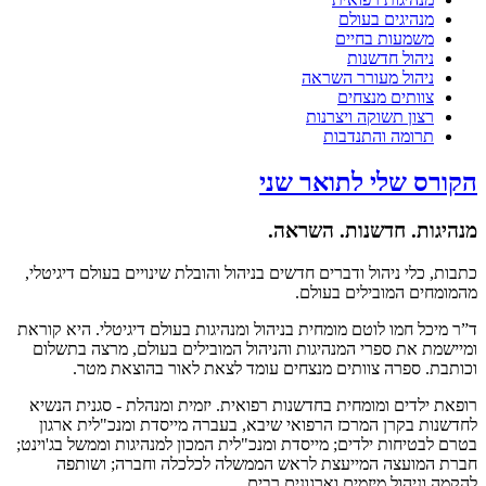
מנהיגים בעולם
משמעות בחיים
ניהול חדשנות
ניהול מעורר השראה
צוותים מנצחים
רצון תשוקה ויצרנות
תרומה והתנדבות
הקורס שלי לתואר שני
מנהיגות. חדשנות. השראה.
כתבות, כלי ניהול ודברים חדשים בניהול והובלת שינויים בעולם דיגיטלי,
מהמומחים המובילים בעולם.
ד”ר מיכל חמו לוטם מומחית בניהול ומנהיגות בעולם דיגיטלי. היא קוראת
ומיישמת את ספרי המנהיגות והניהול המובילים בעולם, מרצה בתשלום
וכותבת. ספרה צוותים מנצחים עומד לצאת לאור בהוצאת מטר.
רופאת ילדים ומומחית בחדשנות רפואית. יזמית ומנהלת - סגנית הנשיא
לחדשנות בקרן המרכז הרפואי שיבא, בעברה מייסדת ומנכ"לית ארגון
בטרם לבטיחות ילדים; מייסדת ומנכ"לית המכון למנהיגות וממשל בג'וינט;
חברת המועצה המייעצת לראש הממשלה לכלכלה וחברה; ושותפה
להקמה וניהול מיזמים וארגונים רבים.