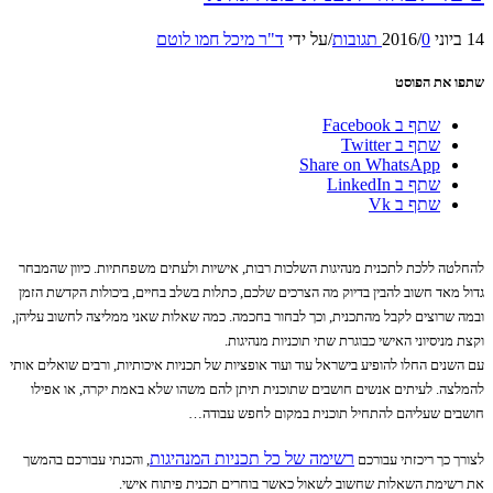
14 ביוני 2016
0 תגובות
/
/
על ידי
ד"ר מיכל חמו לוטם
שתפו את הפוסט
שתף ב Facebook
שתף ב Twitter
Share on WhatsApp
שתף ב LinkedIn
שתף ב Vk
להחלטה ללכת לתכנית מנהיגות השלכות רבות, אישיות ולעתים משפחתיות. כיוון שהמבחר
גדול מאד חשוב להבין בדיוק מה הצרכים שלכם, כתלות בשלב בחיים, ביכולות הקדשת הזמן
ובמה שרוצים לקבל מהתכנית, וכך לבחור בחכמה. כמה שאלות שאני ממליצה לחשוב עליהן,
וקצת מניסיוני האישי כבוגרת שתי תוכניות מנהיגות.
עם השנים החלו להופיע בישראל עוד ועוד אופציות של תכניות איכותיות, ורבים שואלים אותי
להמלצה. לעיתים אנשים חושבים שתוכנית תיתן להם משהו שלא באמת יקרה, או אפילו
חושבים שעליהם להתחיל תוכנית במקום לחפש עבודה…
רשימה של כל תכניות המנהיגות
לצורך כך ריכזתי עבורכם
, והכנתי עבורכם בהמשך
את רשימת השאלות שחשוב לשאול כאשר בוחרים תכנית פיתוח אישי.