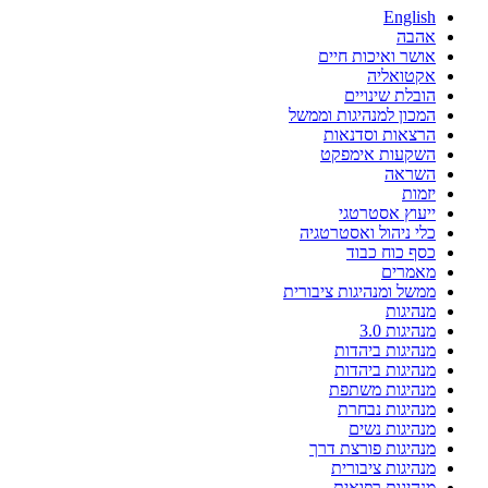
English
אהבה
אושר ואיכות חיים
אקטואליה
הובלת שינויים
המכון למנהיגות וממשל
הרצאות וסדנאות
השקעות אימפקט
השראה
יזמות
ייעוץ אסטרטגי
כלי ניהול ואסטרטגיה
כסף כוח כבוד
מאמרים
ממשל ומנהיגות ציבורית
מנהיגות
מנהיגות 3.0
מנהיגות ביהדות
מנהיגות ביהדות
מנהיגות משתפת
מנהיגות נבחרת
מנהיגות נשים
מנהיגות פורצת דרך
מנהיגות ציבורית
מנהיגות רפואית