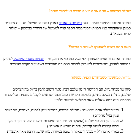
שאלה ראשונה – האם אתם רוצים תכנית או לימודי תואר?
במידה ומדובר בלימודי תואר – הנה
רשימת התארים
בארץ בתחומי ממשל ומדיניות ציבורית.
כמובן שאופציות כמו תכנית וקסנר בבית הספר קנדי לממשל של הרוורד בבוסטון – יכולות
להיות נפלאות.
האם אתם רוצים להצטרף לשורות הממשל?
במידה ואתם שואפים להצטרף לממשל המרכזי או המקומי –
תכניות צוערי הממשל
לסוגיהן
פתוחות לפניכן, ומאפשרות לבוגריהן לתרום במסגרת תפקידים בשלטון המקומי והמרכזי.
נקודות למחשבה כשבוחרים תכנית מנהיגות
כיוון שהמבחר גדול, וגם הקדשת הזמן שלכם רבה, מאד חשוב להבין בדיוק מה הצרכים
שלכם, כתלות בשלב בחיים, ביכולות הקדשת הזמן ובמה שרוצים לקבל מהתכנית, וכל לבחור
בחכמה. הנה כמה שאלות שאני ממליצה לחשוב עליהן:
באיזה שלב אתם נמצאים? (תחילת קריירה, בתוך הזינוק לפסגה, בצמרת, מחפשים
עניין בגיל מתקדם)
מה הרצון המרכזי שלכם (הפסקה מהמירוץ והתמסרות, רישות ולמידה תוך תפקיד,
קרש קפיצה לשינוי קריירה, פיתוח מנהיגות אישית?)
בארץ או בחו”ל – בעיני זו שאלה חשובה במיוחד, כיוון שישנן הרבה מאד אופציות