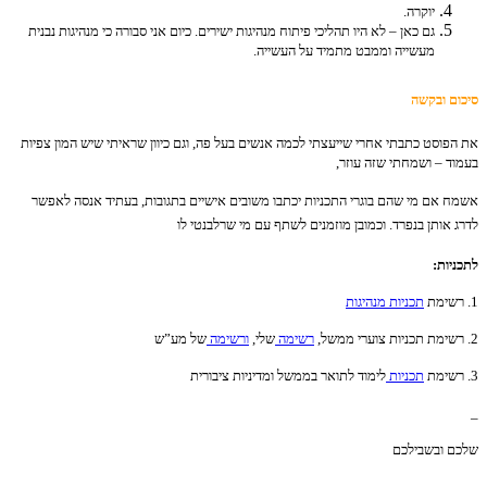
יוקרה.
גם כאן – לא היו תהליכי פיתוח מנהיגות ישירים. כיום אני סבורה כי מנהיגות נבנית
מעשייה וממבט מתמיד על העשייה.
סיכום ובקשה
את הפוסט כתבתי אחרי שייעצתי לכמה אנשים בעל פה, וגם כיוון שראיתי שיש המון צפיות
בעמוד – ושמחתי שזה עוזר,
אשמח אם מי שהם בוגרי התכניות יכתבו משובים אישיים בתגובות, בעתיד אנסה לאפשר
לדרג אותן בנפרד. וכמובן מוזמנים לשתף עם מי שרלבנטי לו
לתכניות:
1. רשימת
תכניות מנהיגות
2. רשימת תכניות צוערי ממשל,
רשימה
שלי,
ורשימה
של מע”ש
3. רשימת
תכניות
לימוד לתואר בממשל ומדיניות ציבורית
_
שלכם ובשבילכם