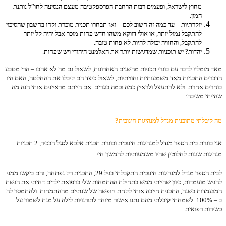
מחוץ לישראל, ופעמים רבות הרחבת הפרספקטיבה מעצם הנסיעה לחו”ל נותנת
המון.
יוקרתיות – עד כמה זה חשוב לכם – ואז תבחרו תכנית מוכרת וקחו בחשבון שהסיכוי
להתקבל נמול יותר, או אולי דווקא משהו חדש פחות מוכר אבל יהיה קל יותר
להתקבל, והחוויה יכולה להיות לא פחות טובה.
יהדות? יש תוכניות שמדגישות יותר את האלמנט היהודי ויש שפחות.
מאד מומלץ לדבר עם בוגרי תכניות מהשנים האחרונות, לשאול גם מה לא אהבו – הרי מטבע
הדברים התכניות מאד משמעותיות וחוויתיות, לשאול כיצד הם קיבלו את ההחלטה, האם היו
בוחרים אחרת. ולא להתעצל ולראיין כמה וכמה בוגרים. אם הייתם מראיינים אותי הנה מה
שהייתי משיבה:
מה קיבלתי מתוכנית מנדל למנהיגות חינוכית?
אני בוגרת בית הספר מנדל למנהיגות חינוכית ובוגרת תכנית אלכא לסגל הבכיר, 2 תכניות
מנהיגות שונות לחלוטין שהיו משמעותיות להמשך חיי.
לבית הספר מנדל למנהיגות חינוכית התקבלתי בגיל 29, התכנית רק נפתחה, והם ביקשו ממני
להגיש מועמדות, כיוון שהייתי ממש בתחילת ההתמחות שלי ברפואת ילדים דחיתי את הגשת
המועמדות בשנה, התכנית חייבה אותי לקחת חופשה של שנתיים מההתמחות ולהתמסר לה
ב – 100%. לשמחתי קיבלתי מהם נתנו אישור מיוחד לתורנויות לילה על מנת לשמור על
כשירות רפואית.