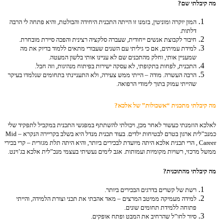
מה קיבלתי שם?
המון יוקרה ומוניטין, בזמנו זו הייתה התכנית היחידה והבולטת, והיא פתחה לי הרבה
דלתות.
חיבור לקבוצת אנשים ייחודית, שעברה סלקציה רצינית והפכה סיירת מובחרת.
למידת עמיתים, אם כי גיליתי עם השנים שעבורי מתאים ללמוד בדיוק את מה
שמעניין אותי, וחלק מהתכנים שם לא עניינו אותי בלשון המעטה.
התכנית, לפחות בתקופתי, לא עסקה ישירות בפיתוח מנהיגות, וזה חבל.
הרבה העשרה. מודה – הייתי ממש צעירה, ולא התעניינתי בתחומים שנלמדו בעיקר
שהייתי עמוק בתוך לימודי הרפואה.
מה קיבלתי מתכנית “אשכולות” של אלכא?
לאלכא הוזמנתי כעשור לאחר מכן, ויכולתי להשתתף במפגשי התכנית במקביל לתפקיד שלי
כמנכ”לית ארגון בטרם לבטיחות ילדים. בעוד תכנית מנדל היא בשלב בקריירה הנקרא Mid –
Career , הרי תכנית אלכא היתה מיועדת לבכירים ביותר, והיא היתה תלת מגזרית – קרי בכירי
ממשל מרכזי, רשויות מקומיות ועמותות. אגב לימים נעשיתי בעצמי מנכ”לית אלכא בג’וינט.
מה קיבלתי מהתוכנית?
רשת של קשרים בדרגים הבכירים ביותר.
למידה מעמיקה ממיטב המרצים – מאד אהבתי את תכני וצורת הלמידה, והייתי
פתוחה ללמידת תחומים שונים.
סיור לחו”ל שהרחיב את המבט ופתח אופקים.