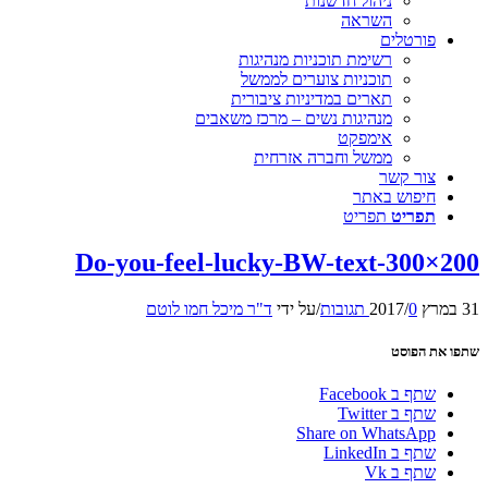
ניהול חדשנות
השראה
פורטלים
רשימת תוכניות מנהיגות
תוכניות צוערים לממשל
תארים במדיניות ציבורית
מנהיגות נשים – מרכז משאבים
אימפקט
ממשל וחברה אזרחית
צור קשר
חיפוש באתר
תפריט
תפריט
Do-you-feel-lucky-BW-text-300×200
31 במרץ 2017
0 תגובות
/
/
על ידי
ד"ר מיכל חמו לוטם
שתפו את הפוסט
שתף ב Facebook
שתף ב Twitter
Share on WhatsApp
שתף ב LinkedIn
שתף ב Vk