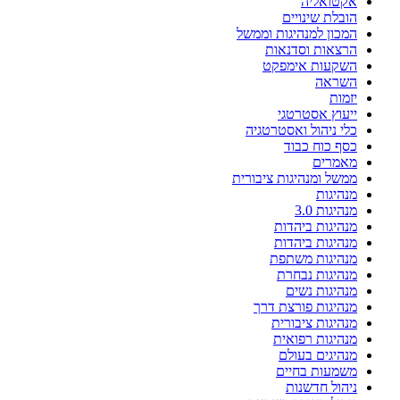
אקטואליה
הובלת שינויים
המכון למנהיגות וממשל
הרצאות וסדנאות
השקעות אימפקט
השראה
יזמות
ייעוץ אסטרטגי
כלי ניהול ואסטרטגיה
כסף כוח כבוד
מאמרים
ממשל ומנהיגות ציבורית
מנהיגות
מנהיגות 3.0
מנהיגות ביהדות
מנהיגות ביהדות
מנהיגות משתפת
מנהיגות נבחרת
מנהיגות נשים
מנהיגות פורצת דרך
מנהיגות ציבורית
מנהיגות רפואית
מנהיגים בעולם
משמעות בחיים
ניהול חדשנות