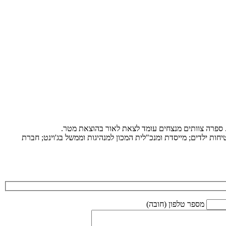
ת. ספרה צוותים מנצחים עומד לצאת לאור בהוצאת מטר.
ות ילדים; מייסדת ומנכ"לית המכון למנהיגות וממשל בג'וינט; חברת
מספר טלפון (חובה)