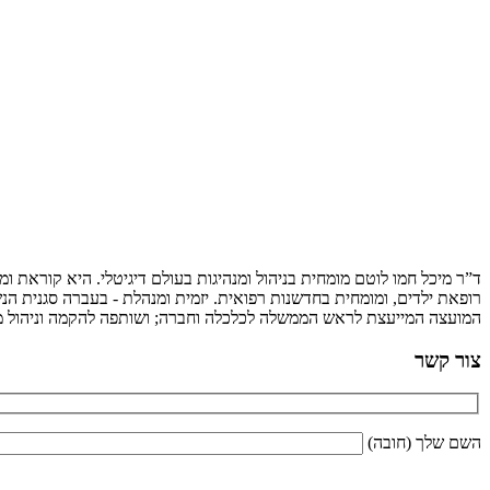
ד”ר מיכל חמו לוטם מומחית בניהול ומנהיגות בעולם דיגיטלי. היא קוראת 
רופאת ילדים, ומומחית בחדשנות רפואית. יזמית ומנהלת - בעברה סגנית הנש
המועצה המייעצת לראש הממשלה לכלכלה וחברה; ושותפה להקמה וניהול מיז
צור קשר
השם שלך (חובה)