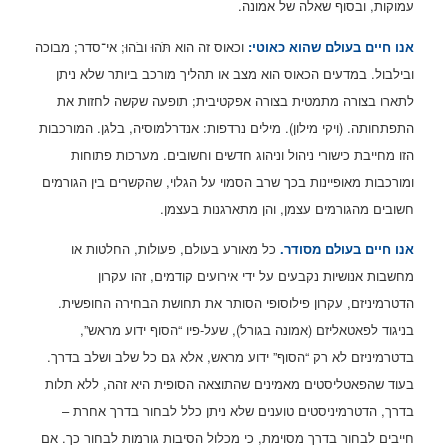
עמוקות, ובסוף שאלה של אמונה.
אנו חיים בעולם שהוא כאוטי:
וכאוס זה הוא
תֹּהוּ ובֹהוּ; אי־סדר; מבוכה
ובילבול. במדעים הכאוס הוא מצב או תהליך מורכב ביותר שלא ניתן
לתארו בצורה מתמטית בצורה אפקטיבית; תופעה שקשה לחזות את
התפתחותה. (ויקי מילון). מילים נרדפות: אנדרלמוסיה, בלגן. המורכבות
הזו מחייבת כישורי ניהול וניהוג חדשים וחשובים. מערכות פתוחות
ומורכבות מאופיינות בכך שרב הסמוי על הגלוי, שהקשרים בין הגורמים
חשובים מהגורמים עצמן, והן מתארגנות בעצמן.
אנו חיים בעולם מסודר.
כל מאורע בעולם, פעולות, החלטות או
מחשבות אנושיות נקבעים על ידי אירועים קודמים, זהו עקרון
הדטרמיניזם, עקרון פילוסופי הסותר את תחושת הבחירה החופשית.
בניגוד לפאטאליזם (אמונה בגורל), שעל-פיו “הסוף ידוע מראש”,
בדטרמיניזם לא רק “הסוף” ידוע מראש, אלא גם כל שלב ושלב בדרך.
בעוד שהפאטליסטים מאמינים שהתוצאה הסופית היא זהה, ללא תלות
בדרך, הדטרמיניסטים טוענים שלא ניתן כלל לבחור בדרך אחרת –
חייבים לבחור בדרך מסוימת, כי מכלול הסיבות גורמות לבחור כך. אם