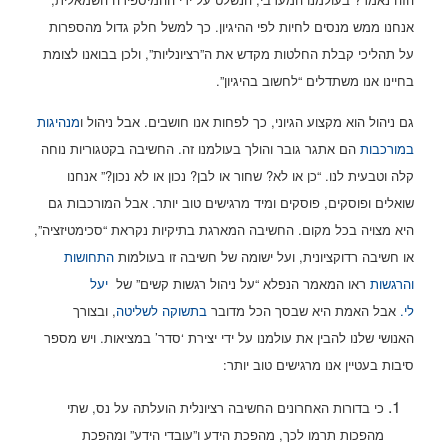
אנחנו ממש מנסים לחיות לפי ההיגיון. כך למשל חלק גדול מהספרות
על תהליכי קבלת החלטות מקדש את ה”רציונליות”, ולכן בבואנו לצומת
בחיינו אנו משתדלים “לחשוב בהיגיון”.
גם ניהול הוא מקצוע הגיוני, כך לפחות אנו חושבים. אבל ניהול ו
מנהיגות
במורכבות
הם אתגר גובר והולך בעולמנו זה. הח
שיבה בקטגוריות נוחה
קלה וטבעית לנו. “כן או לא? שחור או לבן? נכון או לא נכון?” אנחנו
שואלים ופוסקים, פוסקים ומיד מרגישים טוב יותר. אבל המורכבות גם
היא מצויה בכל מקום. החשיבה המארגת בתיקיות נקראת “סכימטיזציה”,
או חשיבה רדוקציונית, ועל ישומה של חשיבה זו בעולמות
התחושות
והרגשות
ראו המאמר הנפלא “על ניהול רגשות קשים” של
יעל
לי.
אבל
האמת היא שבסך הכל מדובר
בתשוקה לשליטה
, ובצורך
האנושי שלנו להבין את עולמנו על ידי יצירת ‘סדר’ במציאות. ויש מספר
סיבות בעטיין אנו מרגישים טוב יותר:
כי בדורות האחרונים החשיבה רציונלית הועלתה על נס, שתי
מהפכות תרמו לכך, מהפכת הידע ו”עובדי הידע” ומהפכת