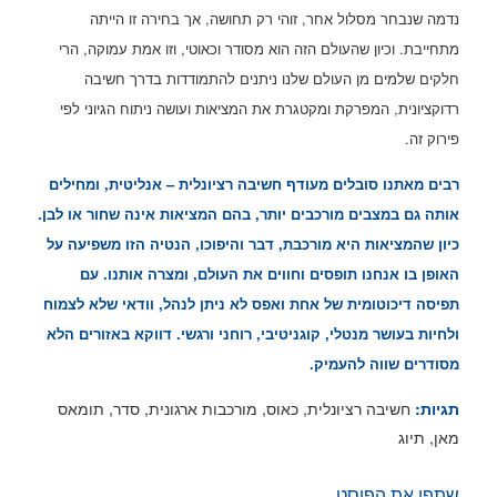
נדמה שנבחר מסלול אחר, זוהי רק תחושה, אך בחירה זו הייתה
מתחייבת.
וכיון שהעולם הזה הוא מסודר וכאוטי, וזו אמת עמוקה, הרי
חלקים שלמים מן העולם שלנו ניתנים להתמודדות בדרך חשיבה
רדוקציונית, המפרקת ומקטגרת את המציאות ועושה ניתוח הגיוני לפי
פירוק זה.
רבים מאתנו סובלים מעודף חשיבה רציונלית – אנליטית, ומחילים
אותה גם במצבים מורכבים יותר, בהם המציאות אינה שחור או לבן.
כיון שהמציאות היא מורכבת, דבר והיפוכו, הנטיה הזו משפיעה על
האופן בו אנחנו תופסים וחווים את העולם, ומצרה אותנו. עם
תפיסה דיכוטומית של אחת ואפס לא ניתן לנהל, וודאי שלא לצמוח
ולחיות בעושר מנטלי, קוגניטיבי, רוחני ורגשי
. דווקא באזורים הלא
מסודרים שווה להעמיק.
חשיבה רציונלית
,
כאוס
,
מורכבות ארגונית
,
סדר
,
תומאס
תגיות:
מאן
,
תיוג
שתפו את הפוסט