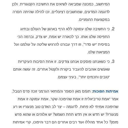
המיחשוב, כמכונה שמביאה לשיאים את החשיבה הקטגורית. ולכן
לדוגמה המדעים, שמחשבים רציונליים, זכו להילה שהיתה חסרה
במקצועות ההומניים.
כי החשיבה שלנו עסוקה ללא הרף בארגון של העולם ובתיוג
התפיסה שלנו אותו. כך לכאורה יש אמת, יש צדק, וברמה הכי
בסיסית “יש סדר”, וזו דרך עבורנו להרגיש שליטה על עולמנו ועל
המציאות שלנו.
כי כשאנחנו פוסקים אנחנו צודקים. זו אחת הסיבות העיקריות
שאנשים אוהבים להעביר ביקורת ולקטול אחרים. זה עושה אותם
“טובים וחכמים יותר”, בעיני עצמם.
אמיתות הפוכות:
תומס מאן הסופר והמחזאי הגרמני זוכה פרס הנובל,
אמר “אמת טריביאלית זו אמת שהיפוכה שקר, אמת עמוקה זו אמת
שהיפוכה אמיתי לא פחות. לדוגמה – יצר לב האדם טוב מנעוריו או רע
מנעוריו? יש חדש או אין חדש תחת השמש? יש אלוהים או שהוא פרש
מזמן? כל אחד מהללו ועוד רבים אחרים הם דבר והיפוכו, קרי אמיתות