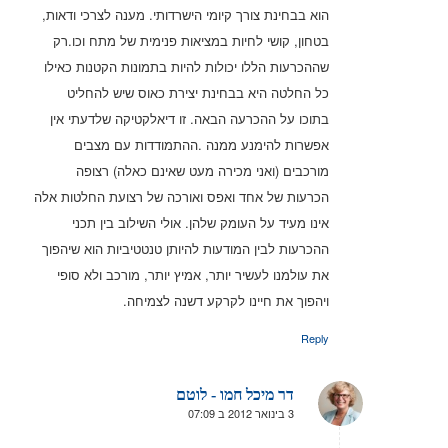
הוא בבחינת צורך קיומי הישרדותי. מענה לצרכי ודאות,
בטחון, קושי לחיות במציאות פנימית של מתח וכו.רק
שההכרעות הללו יכולות להיות בתמונות הקטנות כאילו
כל החלטה היא בבחינת יצירת כאוס שיש להחליט
בתוכו על ההכרעה הבאה. זו דיאלקטיקה שלדעתי אין
אפשרות להימנע ממנה .ההתמודדות עם מצבים
מורכבים (ואני מכירה מעט שאינם כאלה) רצופה
הכרעות של אחד ואפס ואורכה של רצועת החלטות אלה
אינו מעיד על העומק שלהן. אולי השילוב בין תכני
ההכרעות לבין המודעות להיותן טנטטיביות הוא שיהפוך
את עולמנו לעשיר יותר, אמיץ יותר, מורכב ולא סופי
ויהפוך את חיינו לקרקע דשנה לצמיחה.
Reply
דר מיכל חמו - לוטם
3 בינואר 2012 ב 07:09
אומר: